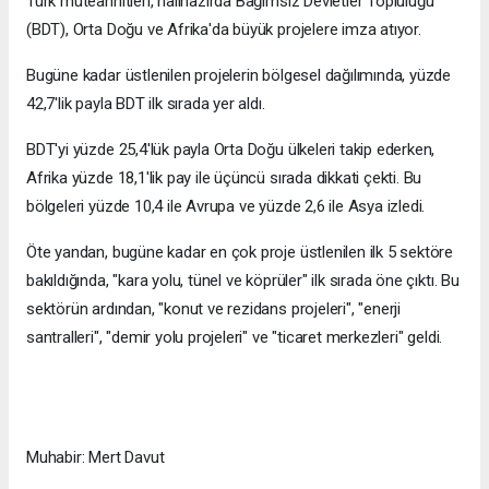
Türk müteahhitleri, halihazırda Bağımsız Devletler Topluluğu
(BDT), Orta Doğu ve Afrika'da büyük projelere imza atıyor.
Bugüne kadar üstlenilen projelerin bölgesel dağılımında, yüzde
42,7'lik payla BDT ilk sırada yer aldı.
BDT'yi yüzde 25,4'lük payla Orta Doğu ülkeleri takip ederken,
Afrika yüzde 18,1'lik pay ile üçüncü sırada dikkati çekti. Bu
bölgeleri yüzde 10,4 ile Avrupa ve yüzde 2,6 ile Asya izledi.
Öte yandan, bugüne kadar en çok proje üstlenilen ilk 5 sektöre
bakıldığında, "kara yolu, tünel ve köprüler" ilk sırada öne çıktı. Bu
sektörün ardından, "konut ve rezidans projeleri", "enerji
santralleri", "demir yolu projeleri" ve "ticaret merkezleri" geldi.
Muhabir: Mert Davut