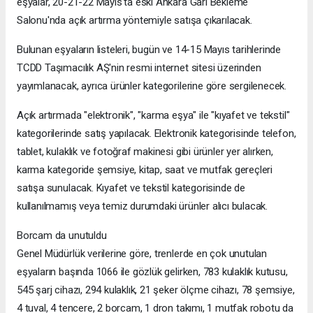
eşyalar, 20-21-22 Mayıs'ta eski Ankara Garı Bekleme
Salonu'nda açık artırma yöntemiyle satışa çıkarılacak.
Bulunan eşyaların listeleri, bugün ve 14-15 Mayıs tarihlerinde
TCDD Taşımacılık AŞ'nin resmi internet sitesi üzerinden
yayımlanacak, ayrıca ürünler kategorilerine göre sergilenecek.
Açık artırmada "elektronik", "karma eşya" ile "kıyafet ve tekstil"
kategorilerinde satış yapılacak. Elektronik kategorisinde telefon,
tablet, kulaklık ve fotoğraf makinesi gibi ürünler yer alırken,
karma kategoride şemsiye, kitap, saat ve mutfak gereçleri
satışa sunulacak. Kıyafet ve tekstil kategorisinde de
kullanılmamış veya temiz durumdaki ürünler alıcı bulacak.
Borcam da unutuldu
Genel Müdürlük verilerine göre, trenlerde en çok unutulan
eşyaların başında 1066 ile gözlük gelirken, 783 kulaklık kutusu,
545 şarj cihazı, 294 kulaklık, 21 şeker ölçme cihazı, 78 şemsiye,
4 tuval, 4 tencere, 2 borcam, 1 dron takımı, 1 mutfak robotu da