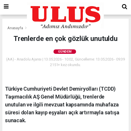
Anasayfa
Gündem
Trenlerde en çok gözlük unutuldu
GÜNDEM
(AA) - Anadolu Ajansı | 13.05.2026 - 10:02, Güncelleme: 13.05.2026 - 09:39
2151+ kez okundu.
Türkiye Cumhuriyeti Devlet Demiryolları (TCDD)
Taşımacılık AŞ Genel Müdürlüğü, trenlerde
unutulan ve ilgili mevzuat kapsamında muhafaza
süresi dolan kayıp eşyaları açık artırmayla satışa
sunacak.