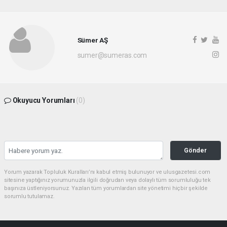
Sümer AŞ
sumer@sumeras.com
Okuyucu Yorumları
(0)
Gönder
Yorum yazarak Topluluk Kuralları’nı kabul etmiş bulunuyor ve ulusgazetesi.com
sitesine yaptığınız yorumunuzla ilgili doğrudan veya dolaylı tüm sorumluluğu tek
başınıza üstleniyorsunuz. Yazılan tüm yorumlardan site yönetimi hiçbir şekilde
sorumlu tutulamaz.