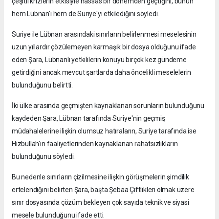
çeşitli krizlerin etkisiyle hassas bir dönemden geçtiğini, bunun
hem Lübnan'ı hem de Suriye'yi etkilediğini söyledi.
Suriye ile Lübnan arasındaki sınırların belirlenmesi meselesinin
uzun yıllardır çözülemeyen karmaşık bir dosya olduğunu ifade
eden Şara, Lübnanlı yetkililerin konuyu birçok kez gündeme
getirdiğini ancak mevcut şartlarda daha öncelikli meselelerin
bulunduğunu belirtti.
İki ülke arasında geçmişten kaynaklanan sorunların bulunduğunu
kaydeden Şara, Lübnan tarafında Suriye'nin geçmiş
müdahalelerine ilişkin olumsuz hatıraların, Suriye tarafında ise
Hizbullah'ın faaliyetlerinden kaynaklanan rahatsızlıkların
bulunduğunu söyledi.
Bu nedenle sınırların çizilmesine ilişkin görüşmelerin şimdilik
ertelendiğini belirten Şara, başta Şebaa Çiftlikleri olmak üzere
sınır dosyasında çözüm bekleyen çok sayıda teknik ve siyasi
mesele bulunduğunu ifade etti.