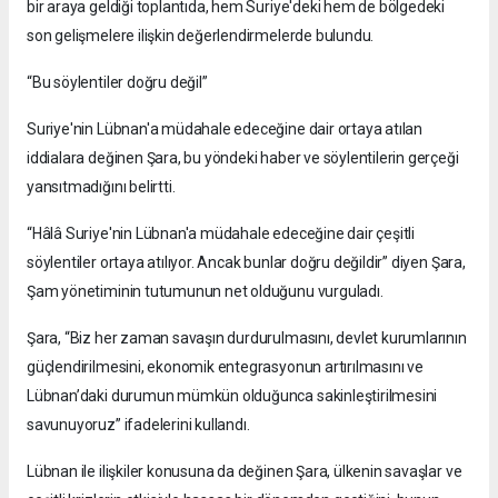
bir araya geldiği toplantıda, hem Suriye'deki hem de bölgedeki
son gelişmelere ilişkin değerlendirmelerde bulundu.
“Bu söylentiler doğru değil”
Suriye'nin Lübnan'a müdahale edeceğine dair ortaya atılan
iddialara değinen Şara, bu yöndeki haber ve söylentilerin gerçeği
yansıtmadığını belirtti.
“Hâlâ Suriye'nin Lübnan'a müdahale edeceğine dair çeşitli
söylentiler ortaya atılıyor. Ancak bunlar doğru değildir” diyen Şara,
Şam yönetiminin tutumunun net olduğunu vurguladı.
Şara, “Biz her zaman savaşın durdurulmasını, devlet kurumlarının
güçlendirilmesini, ekonomik entegrasyonun artırılmasını ve
Lübnan’daki durumun mümkün olduğunca sakinleştirilmesini
savunuyoruz” ifadelerini kullandı.
Lübnan ile ilişkiler konusuna da değinen Şara, ülkenin savaşlar ve