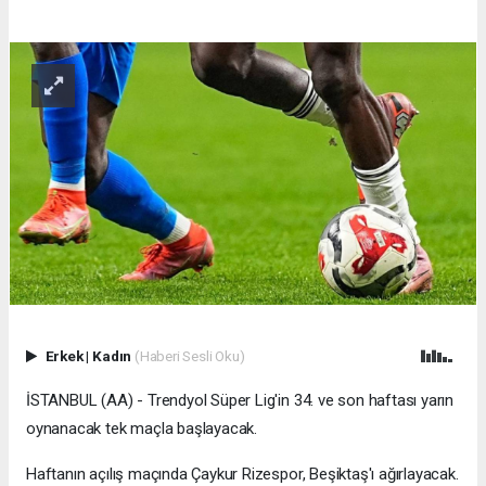
Erkek
|
Kadın
(Haberi Sesli Oku)
İSTANBUL (AA) - Trendyol Süper Lig'in 34. ve son haftası yarın
oynanacak tek maçla başlayacak.
Haftanın açılış maçında Çaykur Rizespor, Beşiktaş'ı ağırlayacak.