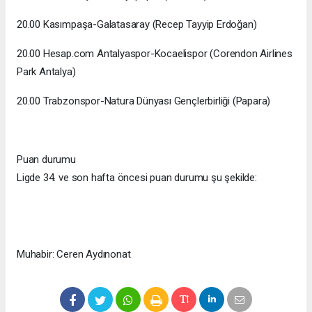
20.00 Kasımpaşa-Galatasaray (Recep Tayyip Erdoğan)
20.00 Hesap.com Antalyaspor-Kocaelispor (Corendon Airlines
Park Antalya)
20.00 Trabzonspor-Natura Dünyası Gençlerbirliği (Papara)
Puan durumu
Ligde 34. ve son hafta öncesi puan durumu şu şekilde:
Muhabir: Ceren Aydınonat