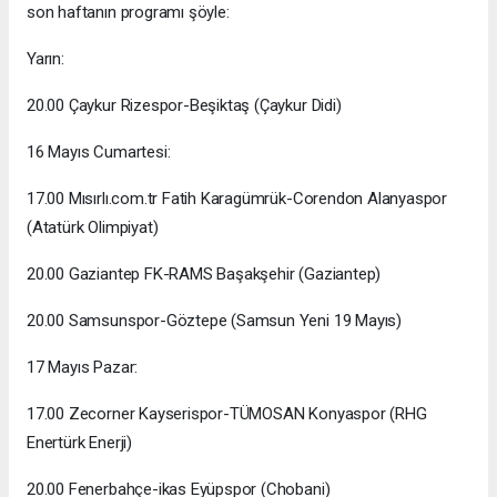
son haftanın programı şöyle:
Yarın:
20.00 Çaykur Rizespor-Beşiktaş (Çaykur Didi)
16 Mayıs Cumartesi:
17.00 Mısırlı.com.tr Fatih Karagümrük-Corendon Alanyaspor
(Atatürk Olimpiyat)
20.00 Gaziantep FK-RAMS Başakşehir (Gaziantep)
20.00 Samsunspor-Göztepe (Samsun Yeni 19 Mayıs)
17 Mayıs Pazar:
17.00 Zecorner Kayserispor-TÜMOSAN Konyaspor (RHG
Enertürk Enerji)
20.00 Fenerbahçe-ikas Eyüpspor (Chobani)