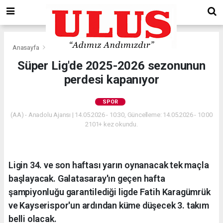
Anasayfa
Spor
Süper Lig'de 2025-2026 sezonunun
perdesi kapanıyor
SPOR
(AA) - Anadolu Ajansı | 14.05.2026 - 10:30, Güncelleme: 14.05.2026 - 10:00
2101+ kez okundu.
Ligin 34. ve son haftası yarın oynanacak tek maçla
başlayacak. Galatasaray'ın geçen hafta
şampiyonluğu garantilediği ligde Fatih Karagümrük
ve Kayserispor'un ardından küme düşecek 3. takım
belli olacak.