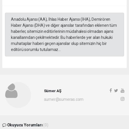
Anadolu Ajansı (AA), İhlas Haber Ajansı (İHA), Demirören
Haber Ajansı (DHA) ve diğer ajanslar tarafından eklenen tüm
haberler, sitemizin editörlerinin müdahalesi olmadan ajans
kanallarından çekilmektedir. Bu haberlerde yer alan hukuki
muhataplar haberi geçen ajanslar olup sitemizin hiç bir
editörü sorumlu tutulamaz...
Sümer AŞ
sumer@sumeras.com
Okuyucu Yorumları
(0)