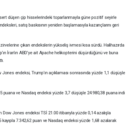
 düşen çip hisselerindeki toparlanmayla güne pozitif seyirle
ksleri, satış baskısının yeniden başlamasıyla kazançlarını geri
i zirvelerine çıkan endekslerin yükseliş ivmesi kısa sürdü. Halihazırda
'ın İran'ın ABD'ye ait Apache helikopterini düşürdüğünü ve buna
tı.
w Jones endeksi, Trump'ın açıklaması sonrasında yüzde 1,1 düşüşle
85 puana ve Nasdaq endeksi yüzde 3,7 düşüşle 24.980,38 puana indi
den Dow Jones endeksi TSİ 21.00 itibarıyla yüzde 0,14 azalışla
 kayıpla 7.342,62 puan ve Nasdaq endeksi yüzde 1,68 azalarak