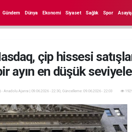
Gündem
Dünya
Ekonomi
Siyaset
Sağlık
Spor
Asayiş
daq, çip hissesi satışlar
 bir ayın en düşük seviyele
 - Anadolu Ajansı | 09.06.2026 - 22:30, Güncelleme: 09.06.2026 - 22:03
1929