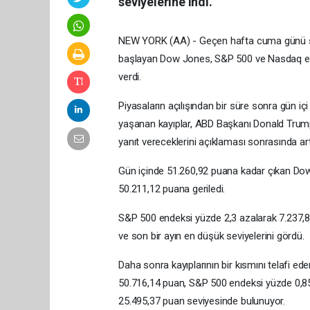
seviyelerine indi.
NEW YORK (AA) - Geçen hafta cuma günü sert
başlayan Dow Jones, S&P 500 ve Nasdaq ende
verdi.
Piyasaların açılışından bir süre sonra gün iç
yaşanan kayıplar, ABD Başkanı Donald Trump
yanıt vereceklerini açıklaması sonrasında art
Gün içinde 51.260,92 puana kadar çıkan Do
50.211,12 puana geriledi.
S&P 500 endeksi yüzde 2,3 azalarak 7.237,
ve son bir ayın en düşük seviyelerini gördü.
Daha sonra kayıplarının bir kısmını telafi e
50.716,14 puan, S&P 500 endeksi yüzde 0,85
25.495,37 puan seviyesinde bulunuyor.