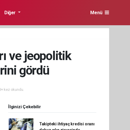
Diğer
Menü
ı ve jeopolitik
rini gördü
+ kez okundu.
İlginizi Çekebilir
Takipteki ihtiyaç kredisi oranı