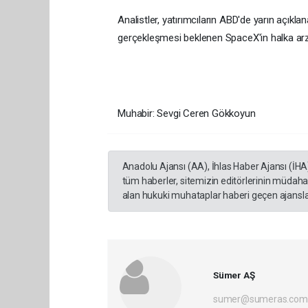
Analistler, yatırımcıların ABD'de yarın açıkl
gerçekleşmesi beklenen SpaceX'in halka arzı ö
Muhabir: Sevgi Ceren Gökkoyun
Anadolu Ajansı (AA), İhlas Haber Ajansı (İHA
tüm haberler, sitemizin editörlerinin müdaha
alan hukuki muhataplar haberi geçen ajanslar
Sümer AŞ
sumer@sumeras.com