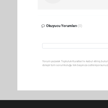
Okuyucu Yorumları
(0)
Yorum yazarak Topluluk Kuralları’nı kabul etmiş bulu
dolaylı tüm sorumluluğu tek başınıza üstleniyorsunuz