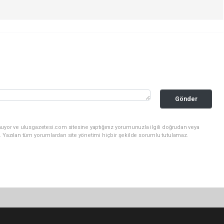
Gönder
nuyor ve ulusgazetesi.com sitesine yaptığınız yorumunuzla ilgili doğrudan veya
. Yazılan tüm yorumlardan site yönetimi hiçbir şekilde sorumlu tutulamaz.