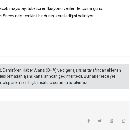
anacak mayıs ayı tüketici enflasyonu verileri ile cuma günü
ncesinde temkinli bir duruş sergilediğini belirtiyor.
), Demirören Haber Ajansı (DHA) ve diğer ajanslar tarafından eklenen
lesi olmadan ajans kanallarından çekilmektedir. Bu haberlerde yer
 olup sitemizin hiç bir editörü sorumlu tutulamaz...