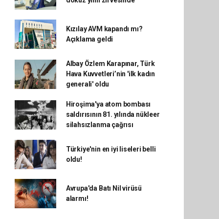
dokuz yılın zirvesinde
Kızılay AVM kapandı mı?
Açıklama geldi
Albay Özlem Karapınar, Türk
Hava Kuvvetleri’nin 'ilk kadın
generali' oldu
Hiroşima'ya atom bombası
saldırısının 81. yılında nükleer
silahsızlanma çağrısı
Türkiye'nin en iyi liseleri belli
oldu!
Avrupa'da Batı Nil virüsü
alarmı!