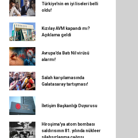
Türkiye'nin en iyi liseleri belli
oldu!
Kızılay AVM kapandı mı?
Açıklama geldi
Avrupa'da Batı Nil virüsü
alarmı!
Salah karşılamasında
Galatasaray tartışması!
İletişim Başkanlığı Duyurusu
Hiroşima'ya atom bombası
saldırısının 81. yılında nükleer
silahsızlanma çağrısı