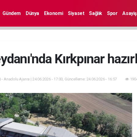
Gündem
Dünya
Ekonomi
Siyaset
Sağlık
Spor
Asayiş
ydanı'nda Kırkpınar hazırlı
 - Anadolu Ajansı | 24.06.2026 - 17:00, Güncelleme: 24.06.2026 - 16:57
1904