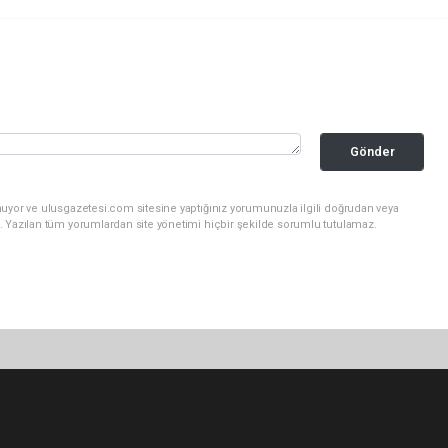
Gönder
nuyor ve ulusgazetesi.com sitesine yaptığınız yorumunuzla ilgili doğrudan veya
. Yazılan tüm yorumlardan site yönetimi hiçbir şekilde sorumlu tutulamaz.