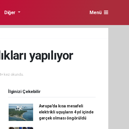
Diğer
Menü
kları yapılıyor
+ kez okundu.
İlginizi Çekebilir
Avrupa'da kısa mesafeli
elektrikli uçuşların 4 yıl içinde
gerçek olması öngörüldü