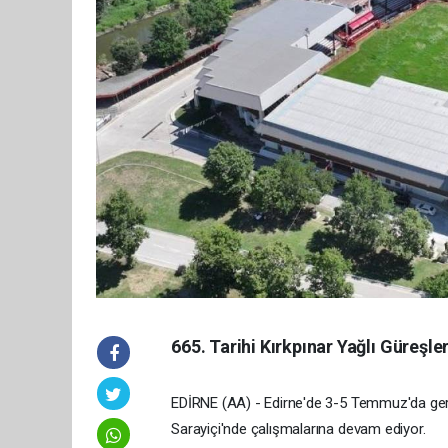
665. Tarihi Kırkpınar Yağlı Güreşle
EDİRNE (AA) - Edirne'de 3-5 Temmuz'da gerç
Sarayiçi'nde çalışmalarına devam ediyor.