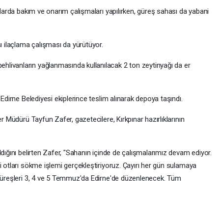
anlarda bakım ve onarım çalışmaları yapılırken, güreş sahası da yabani
şı ilaçlama çalışması da yürütüyor.
livanların yağlanmasında kullanılacak 2 ton zeytinyağı da er
 Edirne Belediyesi ekiplerince teslim alınarak depoya taşındı.
er Müdürü Tayfun Zafer, gazetecilere, Kırkpınar hazırlıklarının
ldığını belirten Zafer, "Sahanın içinde de çalışmalarımız devam ediyor.
i otları sökme işlemi gerçekleştiriyoruz. Çayırı her gün sulamaya
 Güreşleri 3, 4 ve 5 Temmuz'da Edirne'de düzenlenecek. Tüm