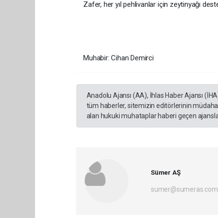
Zafer, her yıl pehlivanlar için zeytinyağı des
Muhabir: Cihan Demirci
Anadolu Ajansı (AA), İhlas Haber Ajansı (İHA
tüm haberler, sitemizin editörlerinin müdaha
alan hukuki muhataplar haberi geçen ajanslar
Sümer AŞ
sumer@sumeras.com