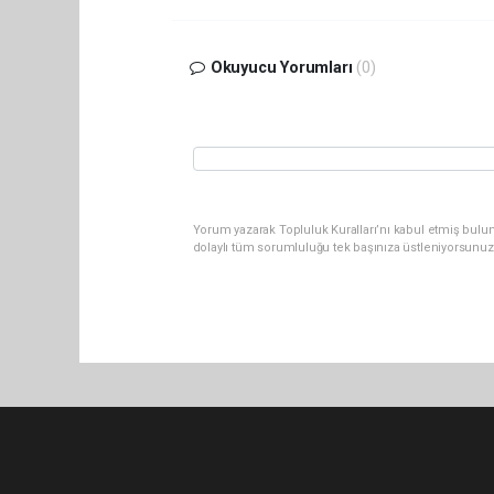
Okuyucu Yorumları
(0)
Yorum yazarak Topluluk Kuralları’nı kabul etmiş bulu
dolaylı tüm sorumluluğu tek başınıza üstleniyorsunuz