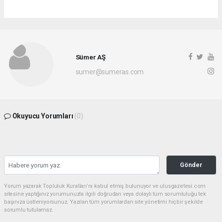
Sümer AŞ
sumer@sumeras.com
Okuyucu Yorumları
(0)
Gönder
Yorum yazarak Topluluk Kuralları’nı kabul etmiş bulunuyor ve ulusgazetesi.com
sitesine yaptığınız yorumunuzla ilgili doğrudan veya dolaylı tüm sorumluluğu tek
başınıza üstleniyorsunuz. Yazılan tüm yorumlardan site yönetimi hiçbir şekilde
sorumlu tutulamaz.