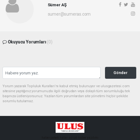
Sümer AŞ
sumer@sumeras.com
Okuyucu Yorumları
(0)
Gönder
Yorum yazarak Topluluk Kuralları’nı kabul etmiş bulunuyor ve ulusgazetesi.com
sitesine yaptığınız yorumunuzla ilgili doğrudan veya dolaylı tüm sorumluluğu tek
başınıza üstleniyorsunuz. Yazılan tüm yorumlardan site yönetimi hiçbir şekilde
sorumlu tutulamaz.
haber paketi
haber scripti
haber yazılımı