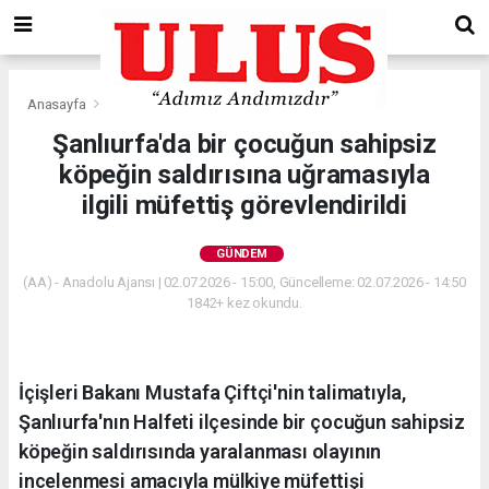
Anasayfa
Gündem
Şanlıurfa'da bir çocuğun sahipsiz
köpeğin saldırısına uğramasıyla
ilgili müfettiş görevlendirildi
GÜNDEM
(AA) - Anadolu Ajansı | 02.07.2026 - 15:00, Güncelleme: 02.07.2026 - 14:50
1842+ kez okundu.
İçişleri Bakanı Mustafa Çiftçi'nin talimatıyla,
Şanlıurfa'nın Halfeti ilçesinde bir çocuğun sahipsiz
köpeğin saldırısında yaralanması olayının
incelenmesi amacıyla mülkiye müfettişi