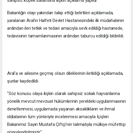
sahipsiz köpek saldırısına ilişkin açıklama yapıldı.
Bakanlığın olayı yakından takip ettiği belirtilen açıklamada,
yaralanan Aral'ın Halfeti Devlet Hastanesindeki ilk müdahalenin
ardından ileri tetkik ve tedavi amacıyla sevk edildiği hastanede,
tedavisinin tamamlanmasının ardından taburcu edildiği bildirildi.
Aral'a ve ailesine geçmiş olsun dileklerinin iletildiği açıklamada,
şunlar kaydedildi:
"Söz konusu olaya ilişkin olarak sahipsiz sokak hayvanlarına
yönelik mevcut mevzuat hükümlerinin yereldeki uygulanmasının
denetlenmesi, uygulamada yaşanan aksaklıkların ve ihmal
iddialarının tüm yönleriyle incelenmesi amacıyla İçişleri
Bakanımız Sayın Mustafa Çiftçi'nin talimatıyla mülkiye müfettişi
görevlendirilmiştir."