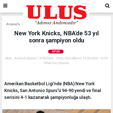
Anasayfa
Spor
New York Knicks, NBA'de 53 yıl
sonra şampiyon oldu
SPOR
(AA) - Anadolu Ajansı | 14.06.2026 - 13:00, Güncelleme: 14.06.2026 - 12:59
1856+ kez okundu.
Amerikan Basketbol Ligi'nde (NBA) New York
Knicks, San Antonio Spurs'ü 94-90 yendi ve final
serisini 4-1 kazanarak şampiyonluğa ulaştı.