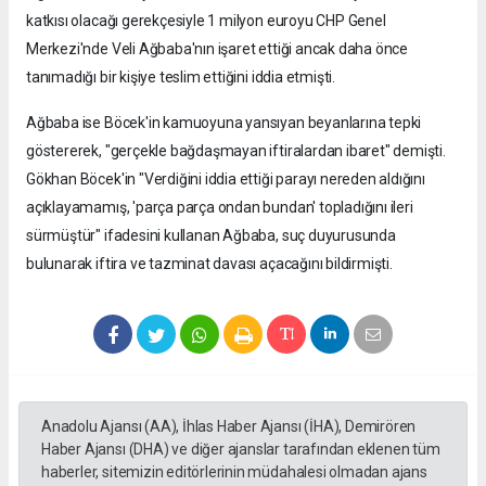
katkısı olacağı gerekçesiyle 1 milyon euroyu CHP Genel
Merkezi'nde Veli Ağbaba'nın işaret ettiği ancak daha önce
tanımadığı bir kişiye teslim ettiğini iddia etmişti.
Ağbaba ise Böcek'in kamuoyuna yansıyan beyanlarına tepki
göstererek, "gerçekle bağdaşmayan iftiralardan ibaret" demişti.
Gökhan Böcek'in "Verdiğini iddia ettiği parayı nereden aldığını
açıklayamamış, 'parça parça ondan bundan' topladığını ileri
sürmüştür" ifadesini kullanan Ağbaba, suç duyurusunda
bulunarak iftira ve tazminat davası açacağını bildirmişti.
Anadolu Ajansı (AA), İhlas Haber Ajansı (İHA), Demirören
Haber Ajansı (DHA) ve diğer ajanslar tarafından eklenen tüm
haberler, sitemizin editörlerinin müdahalesi olmadan ajans