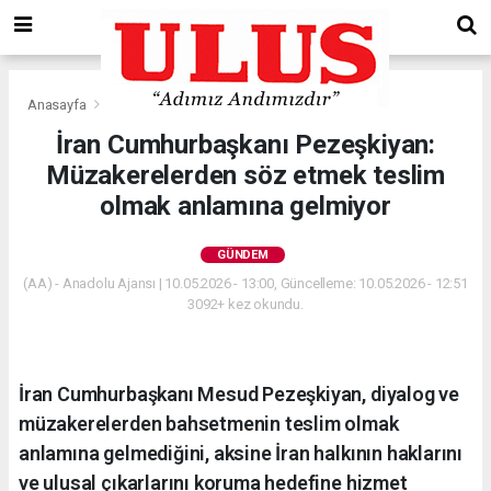
Anasayfa
Gündem
İran Cumhurbaşkanı Pezeşkiyan:
Müzakerelerden söz etmek teslim
olmak anlamına gelmiyor
GÜNDEM
(AA) - Anadolu Ajansı | 10.05.2026 - 13:00, Güncelleme: 10.05.2026 - 12:51
3092+ kez okundu.
İran Cumhurbaşkanı Mesud Pezeşkiyan, diyalog ve
müzakerelerden bahsetmenin teslim olmak
anlamına gelmediğini, aksine İran halkının haklarını
ve ulusal çıkarlarını koruma hedefine hizmet