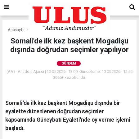
Anasayfa
Gündem
Somali'de ilk kez başkent Mogadişu
dışında doğrudan seçimler yapılıyor
GÜNDEM
(AA) - Anadolu Ajansı | 10.05.2026 - 13:00, Güncelleme: 10.05.2026 - 12:55
3065+ kez okundu.
Somali'de ilk kez başkent Mogadişu dışında bir
eyalette düzenlenen doğrudan seçimler
kapsamında Güneybatı Eyaleti'nde oy verme işlemi
başladı.