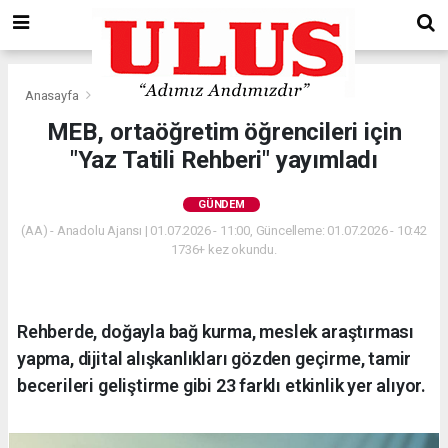
Anasayfa
Gündem
MEB, ortaöğretim öğrencileri için
"Yaz Tatili Rehberi" yayımladı
GÜNDEM
(AA) - Anadolu Ajansı | 01.07.2026 - 11:00, Güncelleme: 01.07.2026 - 10:42
1736+ kez okundu.
Rehberde, doğayla bağ kurma, meslek araştırması
yapma, dijital alışkanlıkları gözden geçirme, tamir
becerileri geliştirme gibi 23 farklı etkinlik yer alıyor.