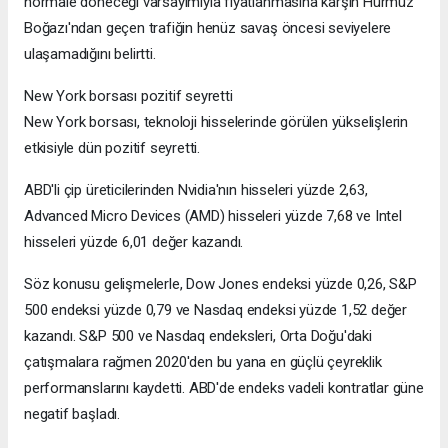
normale döneceği varsayımıyla fiyatlanmasına karşın Hürmüz
Boğazı'ndan geçen trafiğin henüz savaş öncesi seviyelere
ulaşamadığını belirtti.
New York borsası pozitif seyretti
New York borsası, teknoloji hisselerinde görülen yükselişlerin
etkisiyle dün pozitif seyretti.
ABD'li çip üreticilerinden Nvidia'nın hisseleri yüzde 2,63,
Advanced Micro Devices (AMD) hisseleri yüzde 7,68 ve Intel
hisseleri yüzde 6,01 değer kazandı.
Söz konusu gelişmelerle, Dow Jones endeksi yüzde 0,26, S&P
500 endeksi yüzde 0,79 ve Nasdaq endeksi yüzde 1,52 değer
kazandı. S&P 500 ve Nasdaq endeksleri, Orta Doğu'daki
çatışmalara rağmen 2020'den bu yana en güçlü çeyreklik
performanslarını kaydetti. ABD'de endeks vadeli kontratlar güne
negatif başladı.