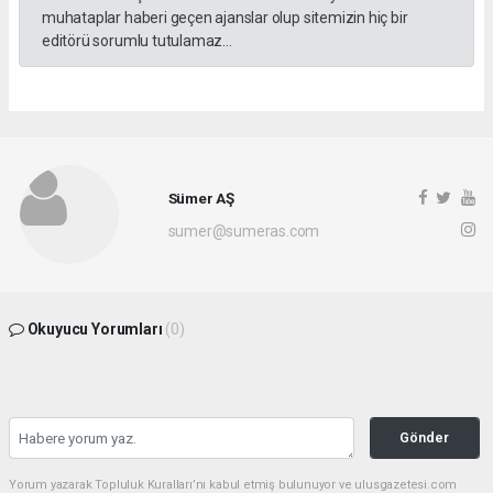
muhataplar haberi geçen ajanslar olup sitemizin hiç bir
editörü sorumlu tutulamaz...
Sümer AŞ
sumer@sumeras.com
Okuyucu Yorumları
(0)
Gönder
Yorum yazarak Topluluk Kuralları’nı kabul etmiş bulunuyor ve ulusgazetesi.com