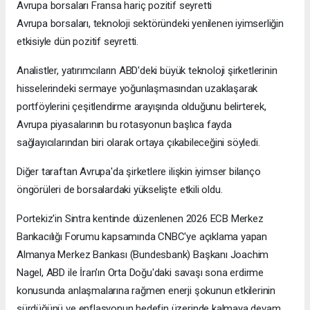
Avrupa borsaları Fransa hariç pozitif seyretti
Avrupa borsaları, teknoloji sektöründeki yenilenen iyimserliğin
etkisiyle dün pozitif seyretti.
Analistler, yatırımcıların ABD'deki büyük teknoloji şirketlerinin
hisselerindeki sermaye yoğunlaşmasından uzaklaşarak
portföylerini çeşitlendirme arayışında olduğunu belirterek,
Avrupa piyasalarının bu rotasyonun başlıca fayda
sağlayıcılarından biri olarak ortaya çıkabileceğini söyledi.
Diğer taraftan Avrupa'da şirketlere ilişkin iyimser bilanço
öngörüleri de borsalardaki yükselişte etkili oldu.
Portekiz'in Sintra kentinde düzenlenen 2026 ECB Merkez
Bankacılığı Forumu kapsamında CNBC'ye açıklama yapan
Almanya Merkez Bankası (Bundesbank) Başkanı Joachim
Nagel, ABD ile İran'ın Orta Doğu'daki savaşı sona erdirme
konusunda anlaşmalarına rağmen enerji şokunun etkilerinin
sürdüğünü ve enflasyonun hedefin üzerinde kalmaya devam