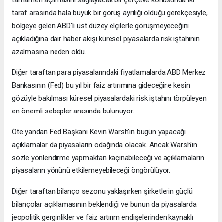
tamamen açılmasını sağlayacak bir çerçeve konusunda iki
taraf arasında hala büyük bir görüş ayrılığı olduğu gerekçesiyle,
bölgeye gelen ABD'li üst düzey elçilerle görüşmeyeceğini
açıkladığına dair haber akışı küresel piyasalarda risk iştahının
azalmasına neden oldu.
Diğer taraftan para piyasalarındaki fiyatlamalarda ABD Merkez
Bankasının (Fed) bu yıl bir faiz artırımına gideceğine kesin
gözüyle bakılması küresel piyasalardaki risk iştahını törpüleyen
en önemli sebepler arasında bulunuyor.
Öte yandan Fed Başkanı Kevin Warsh'ın bugün yapacağı
açıklamalar da piyasaların odağında olacak. Ancak Warsh'ın
sözle yönlendirme yapmaktan kaçınabileceği ve açıklamaların
piyasaların yönünü etkilemeyebileceği öngörülüyor.
Diğer taraftan bilanço sezonu yaklaşırken şirketlerin güçlü
bilançolar açıklamasının beklendiği ve bunun da piyasalarda
jeopolitik gerginlikler ve faiz artırım endişelerinden kaynaklı