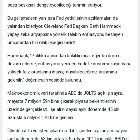
satış baskısını dengeleyebileceği tahmin ediliyor.
Bu gelişmelerin yanı sıra Fed yetkililerinin açıklamaları da
yakından izleniyor. Cleveland Fed Başkanı Beth Hammack
yapay zeka altyapısına yönelik talebin enflasyonu besleyen
unsurlardan biri olabileceğini belirtti.
Hammack, "Politika açısından bakıldığında, eğer bu durum
devam ederse, enflasyonu yeniden hedefe düşürmek için daha
yüksek faiz oranlarına ihtiyaç duyabileceğimiz anlamına
gelebilir." değerlendirmesinde bulundu.
Makroekonomik veri tarafında ABD'de JOLTS açık iş sayısı,
mayısta 7 milyon 594 bine çıkarak piyasa beklentilerinin
üzerinde gerçekleşti. İşe alım sayısı aynı dönemde 45 bin
azalışla 5 milyon 170 bine geriledi.
Ülkede istifa ve işten çıkarılma dahil işinden ayrılanların sayısı
ise bu dönemde 63 bin artarak 5 milyon 101 bine çıktı. ABD'de