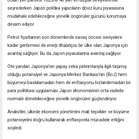
Dolar/yen paritesi 162,8'le 40 yılın en düşük seviyelerinde
seyrederken Japon politika yapıcıların döviz kuru piyasasına
müdahale edebileceğine yönelik öngörüler gücünü korumaya
devam ediyor.
Petrol fiyatlarının son dönemlerde savaş öncesi seviyelere
kadar gerilemesi de enerji ithalatçısı bir ülke olan Japonya için
avantaj sağlıyor. Bu da Japon piyasalarına avantaj sağlıyor.
Öte yandan Japonya'nın yapay zeka yatırımlarıyla ilgili taşımış
olduğu potansiyel ve Japonya Merkez Bankası'nın (BoJ) hem
büyümeyi baskılamadan hem de enflasyonu hızlandırmadan bir
para politikası uygulaması Japon ekonomisinin orta vadede
normale dönebileceğine yönelik öngörüleri güçlendiriyor.
Analistler, ülkede ekonomi yönetimini mali teşvikler ve büyüme
potansiyelini doğru kullanarak enflasyonla mücadele ettiğini
söyledi.