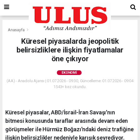
Anasayfa
Ekonomi
Küresel piyasalarda jeopolitik
belirsizliklere ilişkin fiyatlamalar
öne çıkıyor
EKONOMI
(AA) - Anadolu Ajansı | 01.07.2026 - 09:30, Güncelleme: 01.07.2026 - 09:04
1543+ kez okundu.
Küresel piyasalar, ABD/İsrail-İran Savaşı'nın
bitmesi konusunda taraflar arasında devam eden
görüşmeler ile Hürmüz Boğazı'ndaki deniz trafiğine
ilişkin belirsizlikler nedeniyle karışık seyrediyor.