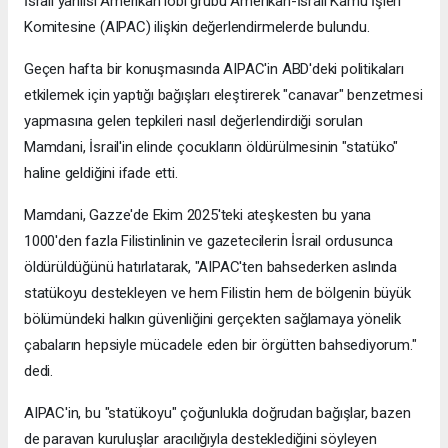
İsrail yanlısı Amerikan lobi grubu Amerikan-İsrail Kamu İşleri
Komitesine (AIPAC) ilişkin değerlendirmelerde bulundu.
Geçen hafta bir konuşmasında AIPAC'in ABD'deki politikaları
etkilemek için yaptığı bağışları eleştirerek "canavar" benzetmesi
yapmasına gelen tepkileri nasıl değerlendirdiği sorulan
Mamdani, İsrail'in elinde çocukların öldürülmesinin "statüko"
haline geldiğini ifade etti.
Mamdani, Gazze'de Ekim 2025'teki ateşkesten bu yana
1000'den fazla Filistinlinin ve gazetecilerin İsrail ordusunca
öldürüldüğünü hatırlatarak, "AIPAC'ten bahsederken aslında
statükoyu destekleyen ve hem Filistin hem de bölgenin büyük
bölümündeki halkın güvenliğini gerçekten sağlamaya yönelik
çabaların hepsiyle mücadele eden bir örgütten bahsediyorum."
dedi.
AIPAC'in, bu "statükoyu" çoğunlukla doğrudan bağışlar, bazen
de paravan kuruluşlar aracılığıyla desteklediğini söyleyen