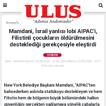
Anasayfa
Gündem
Mamdani, İsrail yanlısı lobi AIPAC'i,
Filistinli çocukların öldürülmesini
desteklediği gerekçesiyle eleştirdi
GÜNDEM
(AA) - Anadolu Ajansı | 23.06.2026 - 12:30, Güncelleme: 23.06.2026 - 12:27
910+ kez okundu.
New York Belediye Başkanı Mamdani, "AIPAC'ten
bahsederken aslında statükoyu destekleyen ve hem
Filistin hem de bölgenin büyük bölümündeki halkın
güvenliğini gerçekten sağlamaya yönelik çabalarla