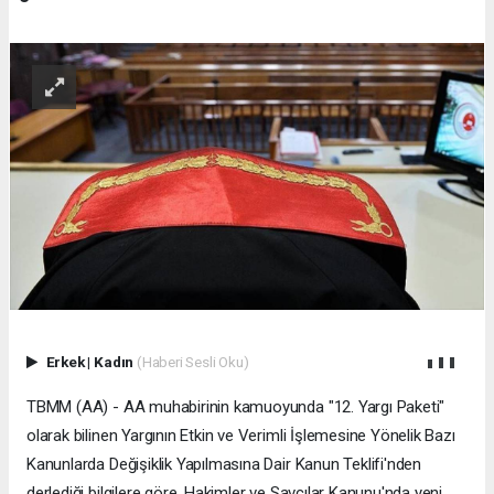
Erkek
|
Kadın
(Haberi Sesli Oku)
TBMM (AA) - AA muhabirinin kamuoyunda "12. Yargı Paketi"
olarak bilinen Yargının Etkin ve Verimli İşlemesine Yönelik Bazı
Kanunlarda Değişiklik Yapılmasına Dair Kanun Teklifi'nden
derlediği bilgilere göre, Hakimler ve Savcılar Kanunu'nda yeni