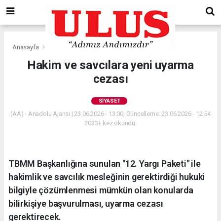
Anasayfa
Siyaset
Hakim ve savcılara yeni uyarma
cezası
SIYASET
(AA) - Anadolu Ajansı | 23.06.2026 - 13:00, Güncelleme: 23.06.2026 - 12:54
2033+ kez okundu.
TBMM Başkanlığına sunulan "12. Yargı Paketi" ile
hakimlik ve savcılık mesleğinin gerektirdiği hukuki
bilgiyle çözümlenmesi mümkün olan konularda
bilirkişiye başvurulması, uyarma cezası
gerektirecek.