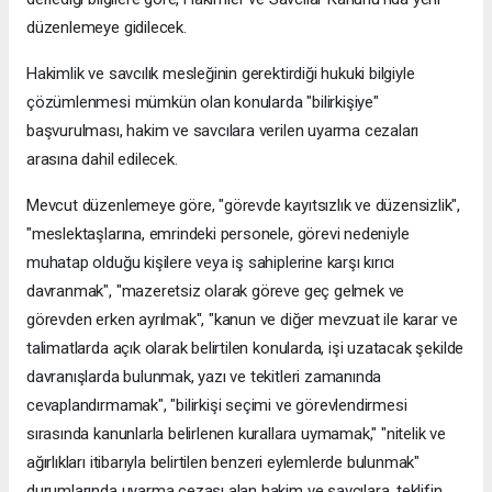
düzenlemeye gidilecek.
Hakimlik ve savcılık mesleğinin gerektirdiği hukuki bilgiyle
çözümlenmesi mümkün olan konularda "bilirkişiye"
başvurulması, hakim ve savcılara verilen uyarma cezaları
arasına dahil edilecek.
Mevcut düzenlemeye göre, "görevde kayıtsızlık ve düzensizlik",
"meslektaşlarına, emrindeki personele, görevi nedeniyle
muhatap olduğu kişilere veya iş sahiplerine karşı kırıcı
davranmak", "mazeretsiz olarak göreve geç gelmek ve
görevden erken ayrılmak", "kanun ve diğer mevzuat ile karar ve
talimatlarda açık olarak belirtilen konularda, işi uzatacak şekilde
davranışlarda bulunmak, yazı ve tekitleri zamanında
cevaplandırmamak", "bilirkişi seçimi ve görevlendirmesi
sırasında kanunlarla belirlenen kurallara uymamak," "nitelik ve
ağırlıkları itibarıyla belirtilen benzeri eylemlerde bulunmak"
durumlarında uyarma cezası alan hakim ve savcılara, teklifin