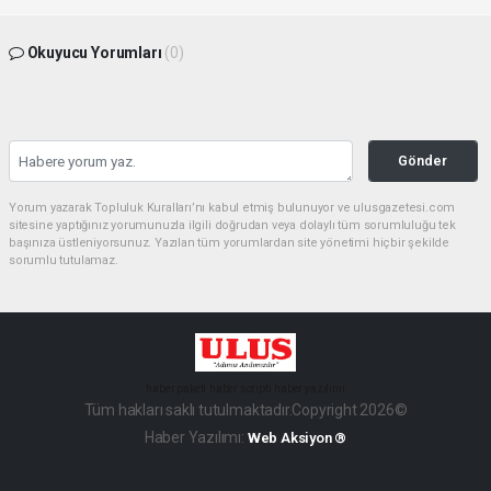
Okuyucu Yorumları
(0)
Gönder
Yorum yazarak Topluluk Kuralları’nı kabul etmiş bulunuyor ve ulusgazetesi.com
sitesine yaptığınız yorumunuzla ilgili doğrudan veya dolaylı tüm sorumluluğu tek
başınıza üstleniyorsunuz. Yazılan tüm yorumlardan site yönetimi hiçbir şekilde
sorumlu tutulamaz.
haber paketi
haber scripti
haber yazılımı
Tüm hakları saklı tutulmaktadır.Copyright 2026©
Haber Yazılımı:
Web Aksiyon ®