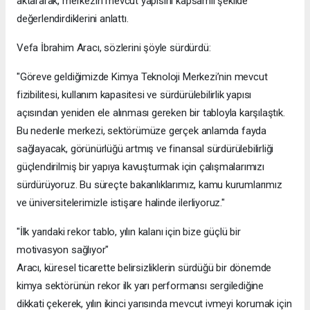
aktararak, merkezin mevcut yapısını kapsamlı şekilde
değerlendirdiklerini anlattı.
Vefa İbrahim Aracı, sözlerini şöyle sürdürdü:
"Göreve geldiğimizde Kimya Teknoloji Merkezi’nin mevcut
fizibilitesi, kullanım kapasitesi ve sürdürülebilirlik yapısı
açısından yeniden ele alınması gereken bir tabloyla karşılaştık.
Bu nedenle merkezi, sektörümüze gerçek anlamda fayda
sağlayacak, görünürlüğü artmış ve finansal sürdürülebilirliği
güçlendirilmiş bir yapıya kavuşturmak için çalışmalarımızı
sürdürüyoruz. Bu süreçte bakanlıklarımız, kamu kurumlarımız
ve üniversitelerimizle istişare halinde ilerliyoruz."
"İlk yarıdaki rekor tablo, yılın kalanı için bize güçlü bir
motivasyon sağlıyor"
Aracı, küresel ticarette belirsizliklerin sürdüğü bir dönemde
kimya sektörünün rekor ilk yarı performansı sergilediğine
dikkati çekerek, yılın ikinci yarısında mevcut ivmeyi korumak için