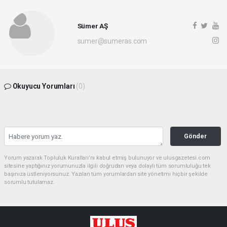
Sümer AŞ
sumer@sumeras.com
Okuyucu Yorumları
(0)
Gönder
Yorum yazarak Topluluk Kuralları’nı kabul etmiş bulunuyor ve ulusgazetesi.com
sitesine yaptığınız yorumunuzla ilgili doğrudan veya dolaylı tüm sorumluluğu tek
başınıza üstleniyorsunuz. Yazılan tüm yorumlardan site yönetimi hiçbir şekilde
sorumlu tutulamaz.