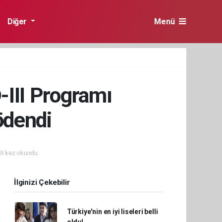
Diğer
Menü
-III Programı
ödendi
5 kez okundu.
İlginizi Çekebilir
Türkiye'nin en iyi liseleri belli