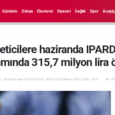
Gündem
Dünya
Ekonomi
Siyaset
Sağlık
Spor
Asayiş
reticilere haziranda IPARD
mında 315,7 milyon lira 
 - Anadolu Ajansı | 09.07.2026 - 09:30, Güncelleme: 09.07.2026 - 09:01
165