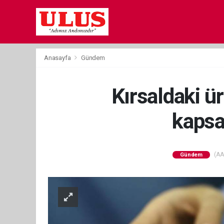
Anasayfa
Gündem
Kırsaldaki ü
kapsa
(AA)
Gündem