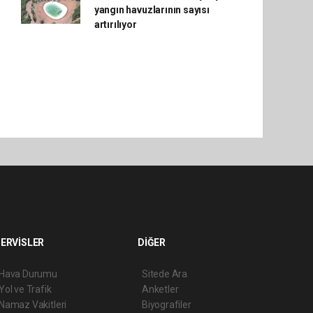
yangın havuzlarının sayısı
artırılıyor
ERVİSLER
DİĞER
Hava Durumu
Sitede Ara
Yol ve Trafik
Anketler
Namaz Vakitleri
Biyografiler