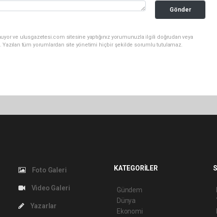
Gönder
nuyor ve ulusgazetesi.com sitesine yaptığınız yorumunuzla ilgili doğrudan veya
. Yazılan tüm yorumlardan site yönetimi hiçbir şekilde sorumlu tutulamaz.
KATEGORİLER
S
Foto Galeri
Video Galeri
Gündem
Dünya
Yazarlar
Ekonomi