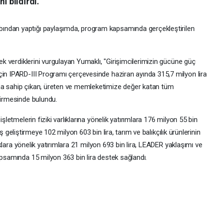
ı bildirdi.
ından yaptığı paylaşımda, program kapsamında gerçekleştirilen
tek verdiklerini vurgulayan Yumaklı, "Girişimcilerimizin gücüne güç
çin IPARD-III Programı çerçevesinde haziran ayında 315,7 milyon lira
na sahip çıkan, üreten ve memleketimize değer katan tüm
dirmesinde bulundu.
işletmelerin fiziki varlıklarına yönelik yatırımlara 176 milyon 55 bin
e iş geliştirmeye 102 milyon 603 bin lira, tarım ve balıkçılık ürünlerinin
lıklara yönelik yatırımlara 21 milyon 693 bin lira, LEADER yaklaşımı ve
apsamında 15 milyon 363 bin lira destek sağlandı.