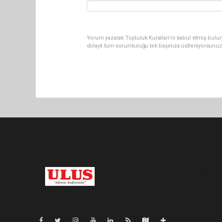
Yorum yazarak Topluluk Kuralları’nı kabul etmiş bulu
dolaylı tüm sorumluluğu tek başınıza üstleniyorsunuz
Pro-0.098