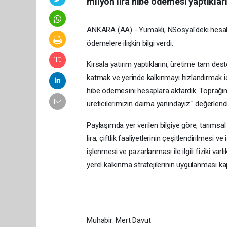
milyon lira hibe ödemesi yaptıkların
ANKARA (AA) - Yumaklı, NSosyal'deki hesab
ödemelere ilişkin bilgi verdi.
Kırsala yatırım yaptıklarını, üretime tam des
katmak ve yerinde kalkınmayı hızlandırmak i
hibe ödemesini hesaplara aktardık. Toprağı
üreticilerimizin daima yanındayız." değerlen
Paylaşımda yer verilen bilgiye göre, tarımsal 
lira, çiftlik faaliyetlerinin çeşitlendirilmesi v
işlenmesi ve pazarlanması ile ilgili fiziki var
yerel kalkınma stratejilerinin uygulanması k
Muhabir: Mert Davut