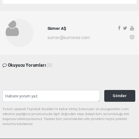
Sümer AŞ
sumer@sumeras.com
Okuyucu Yorumları
(0)
Gönder
Yorum yazarak Topluluk Kuralları’nı kabul etmiş bulunuyor ve ulusgazetesi.com
sitesine yaptığınız yorumunuzla ilgili doğrudan veya dolaylı tüm sorumluluğu tek
başınıza üstleniyorsunuz. Yazılan tüm yorumlardan site yönetimi hiçbir şekilde
sorumlu tutulamaz.