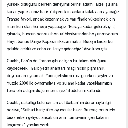
yüksek olduğunu belirten deneyimli teknik adam, "Bize 'şu ana
kadar yaptıklarınız harika' diyecek insanlara kulak asmayacağız.
Fransa favori, ancak kazanmak ve yarı finale yükselmek için
mümkün olan her şeyi yapacağız. 'Buraya kadar gelerek iyi iş
çıkardık, bundan sonrası bonus' hissiyatından hoşlanmıyorum.
Hayır, bonus Dünya Kupası'nı kazanmaktır. Buraya kadar bu
şekilde geldik ve daha da ileriye gideceğiz." diye konuştu.
Ouahbi, Fas'ın da Fransa gibi gelişen bir takım olduğunu
kaydederek, "Galibiyetin anahtarı, maçı hiçbir pişmanlık
duymadan oynamak. Yarın geliştirmemiz gereken şeyler var.
Yüzde 2000 ile oynamalıyız ve şu ana kadar yaptıklarımızın
fena olmadığını düşünmemeliyiz." ifadelerini kullandı.
Ouahbi, sakatlığı bulunan Ismael Saibari'nin durumuyla ilgili
soruya, "Saibari hariç tüm oyuncular hazır. Bu maç onun için
biraz erken geliyor, ancak umarım turnuvanın geri kalanını
kaçırmaz." yanıtını verdi.