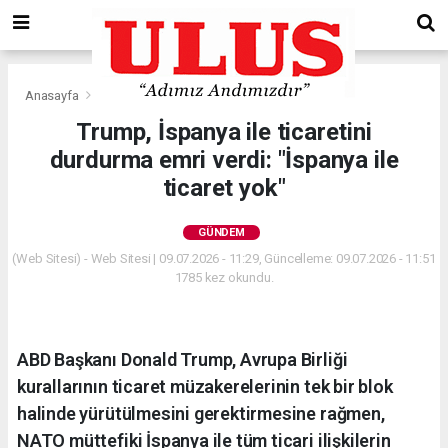
Anasayfa
Gündem
Trump, İspanya ile ticaretini
durdurma emri verdi: "İspanya ile
ticaret yok"
GÜNDEM
(Web Sitesi) - Web Sitesi | 09.07.2026 - 11:29, Güncelleme: 09.07.2026 - 11:51
1785 kez okundu.
ABD Başkanı Donald Trump, Avrupa Birliği
kurallarının ticaret müzakerelerinin tek bir blok
halinde yürütülmesini gerektirmesine rağmen,
NATO müttefiki İspanya ile tüm ticari ilişkilerin