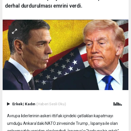
derhal durdurulması emrini verdi.
Erkek
|
Kadın
(Haberi Sesli Oku)
Avrupa liderlerinin askeri ittifak içindeki çatlakları kapatmayı
umduğu Ankara'daki NATO zirvesinde Trump , İspanya ile olan
anlaşmazlığı yeniden alevlendirdi, İspanya'yı "korkunç bir ortak"