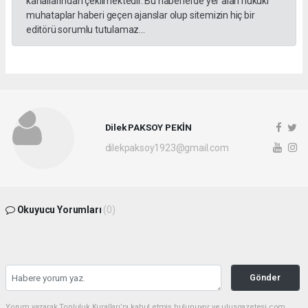
kanallarından çekilmektedir. Bu haberlerde yer alan hukuki
muhataplar haberi geçen ajanslar olup sitemizin hiç bir
editörü sorumlu tutulamaz...
Dilek PAKSOY PEKİN
dilekpaksoy1923@gmail.com
Okuyucu Yorumları
(0)
Gönder
Yorum yazarak Topluluk Kuralları’nı kabul etmiş bulunuyor ve ulusgazetesi.com