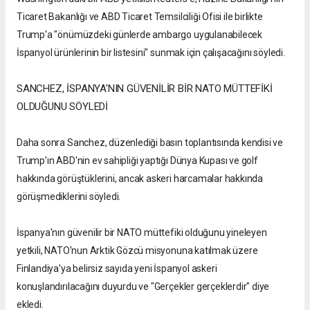
Ticaret Bakanlığı ve ABD Ticaret Temsilciliği Ofisi ile birlikte
Trump'a "önümüzdeki günlerde ambargo uygulanabilecek
İspanyol ürünlerinin bir listesini" sunmak için çalışacağını söyledi.
SANCHEZ, İSPANYA'NIN GÜVENİLİR BİR NATO MÜTTEFİKİ
OLDUĞUNU SÖYLEDİ
Daha sonra Sanchez, düzenlediği basın toplantısında kendisi ve
Trump'ın ABD'nin ev sahipliği yaptığı Dünya Kupası ve golf
hakkında görüştüklerini, ancak askeri harcamalar hakkında
görüşmediklerini söyledi.
İspanya'nın güvenilir bir NATO müttefiki olduğunu yineleyen
yetkili, NATO'nun Arktik Gözcü misyonuna katılmak üzere
Finlandiya'ya belirsiz sayıda yeni İspanyol askeri
konuşlandırılacağını duyurdu ve "Gerçekler gerçeklerdir" diye
ekledi.