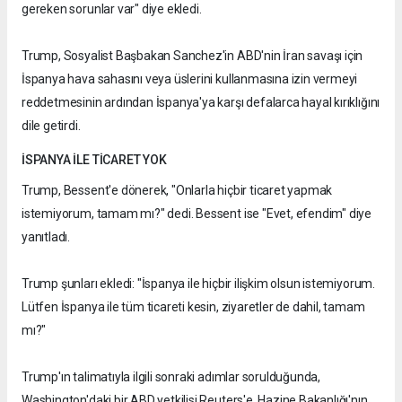
gereken sorunlar var" diye ekledi.
Trump, Sosyalist Başbakan Sanchez'in ABD'nin İran savaşı için
İspanya hava sahasını veya üslerini kullanmasına izin vermeyi
reddetmesinin ardından İspanya'ya karşı defalarca hayal kırıklığını
dile getirdi.
İSPANYA İLE TİCARET YOK
Trump, Bessent'e dönerek, "Onlarla hiçbir ticaret yapmak
istemiyorum, tamam mı?" dedi. Bessent ise "Evet, efendim" diye
yanıtladı.
Trump şunları ekledi: "İspanya ile hiçbir ilişkim olsun istemiyorum.
Lütfen İspanya ile tüm ticareti kesin, ziyaretler de dahil, tamam
mı?"
Trump'ın talimatıyla ilgili sonraki adımlar sorulduğunda,
Washington'daki bir ABD yetkilisi Reuters'e, Hazine Bakanlığı'nın