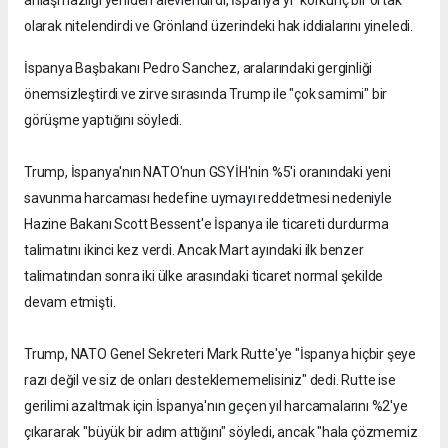
olarak nitelendirdi ve Grönland üzerindeki hak iddialarını yineledi.
İspanya Başbakanı Pedro Sanchez, aralarındaki gerginliği
önemsizleştirdi ve zirve sırasında Trump ile "çok samimi" bir
görüşme yaptığını söyledi.
Trump, İspanya'nın NATO'nun GSYİH'nin %5'i oranındaki yeni
savunma harcaması hedefine uymayı reddetmesi nedeniyle
Hazine Bakanı Scott Bessent'e İspanya ile ticareti durdurma
talimatını ikinci kez verdi. Ancak Mart ayındaki ilk benzer
talimatından sonra iki ülke arasındaki ticaret normal şekilde
devam etmişti.
Trump, NATO Genel Sekreteri Mark Rutte'ye "İspanya hiçbir şeye
razı değil ve siz de onları desteklememelisiniz" dedi. Rutte ise
gerilimi azaltmak için İspanya'nın geçen yıl harcamalarını %2'ye
çıkararak "büyük bir adım attığını" söyledi, ancak "hala çözmemiz