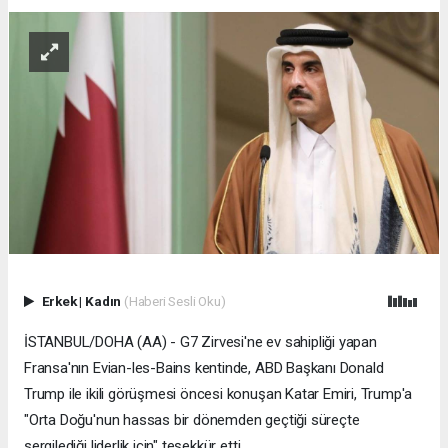
Erkek
|
Kadın
(Haberi Sesli Oku)
İSTANBUL/DOHA (AA) - G7 Zirvesi'ne ev sahipliği yapan
Fransa'nın Evian-les-Bains kentinde, ABD Başkanı Donald
Trump ile ikili görüşmesi öncesi konuşan Katar Emiri, Trump'a
"Orta Doğu'nun hassas bir dönemden geçtiği süreçte
sergilediği liderlik için" teşekkür etti.