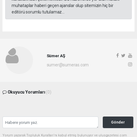
muhataplar haberi geçen ajanslar olup sitemizin hiç bir
editörü sorumlu tutulamaz...
Sümer AŞ
sumer@sumeras.com
Okuyucu Yorumları
(0)
Gönder
Yorum yazarak Topluluk Kuralları’nı kabul etmiş bulunuyor ve ulusgazetesi.com