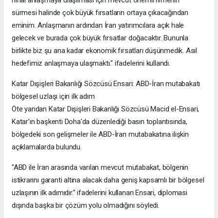
nihai anlaşmaya ulaşılması için mevcut önemli ivmenin
sürmesi halinde çok büyük fırsatların ortaya çıkacağından
eminim. Anlaşmanın ardından İran yatırımcılara açık hale
gelecek ve burada çok büyük fırsatlar doğacaktır. Bununla
birlikte biz şu ana kadar ekonomik fırsatları düşünmedik. Asıl
hedefimiz anlaşmaya ulaşmaktı." ifadelerini kullandı.
Katar Dışişleri Bakanlığı Sözcüsü Ensari: ABD-İran mutabakatı
bölgesel uzlaşı için ilk adım
Öte yandan Katar Dışişleri Bakanlığı Sözcüsü Macid el-Ensari,
Katar'ın başkenti Doha'da düzenlediği basın toplantısında,
bölgedeki son gelişmeler ile ABD-İran mutabakatına ilişkin
açıklamalarda bulundu.
"ABD ile İran arasında varılan mevcut mutabakat, bölgenin
istikrarını garanti altına alacak daha geniş kapsamlı bir bölgesel
uzlaşının ilk adımıdır." ifadelerini kullanan Ensari, diplomasi
dışında başka bir çözüm yolu olmadığını söyledi.