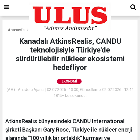
Anasayfa
Ekonomi
Kanadalı AtkinsRealis, CANDU
teknolojisiyle Türkiye'de
sürdürülebilir nükleer ekosistemi
hedefliyor
EKONOMI
(AA) - Anadolu Ajansı | 02.07.2026 - 13:00, Güncelleme: 02.07.2026 - 12:44
1815+ kez okundu.
AtkinsRealis bünyesindeki CANDU International
şirketi Başkanı Gary Rose, Türkiye ile nükleer enerji
alanında "100 yıllık bir ortaklık" kurmayı ve