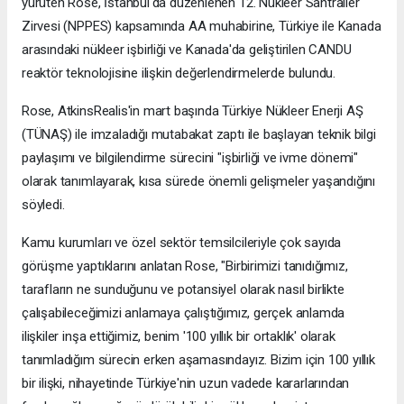
yürüten Rose, İstanbul'da düzenlenen 12. Nükleer Santraller
Zirvesi (NPPES) kapsamında AA muhabirine, Türkiye ile Kanada
arasındaki nükleer işbirliği ve Kanada'da geliştirilen CANDU
reaktör teknolojisine ilişkin değerlendirmelerde bulundu.
Rose, AtkinsRealis'in mart başında Türkiye Nükleer Enerji AŞ
(TÜNAŞ) ile imzaladığı mutabakat zaptı ile başlayan teknik bilgi
paylaşımı ve bilgilendirme sürecini "işbirliği ve ivme dönemi"
olarak tanımlayarak, kısa sürede önemli gelişmeler yaşandığını
söyledi.
Kamu kurumları ve özel sektör temsilcileriyle çok sayıda
görüşme yaptıklarını anlatan Rose, "Birbirimizi tanıdığımız,
tarafların ne sunduğunu ve potansiyel olarak nasıl birlikte
çalışabileceğimizi anlamaya çalıştığımız, gerçek anlamda
ilişkiler inşa ettiğimiz, benim '100 yıllık bir ortaklık' olarak
tanımladığım sürecin erken aşamasındayız. Bizim için 100 yıllık
bir ilişki, nihayetinde Türkiye'nin uzun vadede kararlarından