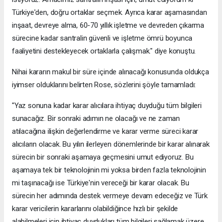
Türkiye'den, doğru ortaklar seçmek. Ayrıca karar aşamasından
inşaat, devreye alma, 60-70 yıllık işletme ve devreden çıkarma
sürecine kadar santralin güvenli ve işletme ömrü boyunca
faaliyetini destekleyecek ortaklarla çalışmak." diye konuştu.
Nihai kararın makul bir süre içinde alınacağı konusunda oldukça
iyimser olduklarını belirten Rose, sözlerini şöyle tamamladı:
"Yaz sonuna kadar karar alıcılara ihtiyaç duyduğu tüm bilgileri
sunacağız. Bir sonraki adımın ne olacağı ve ne zaman
atılacağına ilişkin değerlendirme ve karar verme süreci karar
alıcıların olacak. Bu yılın ilerleyen dönemlerinde bir karar alınarak
sürecin bir sonraki aşamaya geçmesini umut ediyoruz. Bu
aşamaya tek bir teknolojinin mi yoksa birden fazla teknolojinin
mi taşınacağı ise Türkiye'nin vereceği bir karar olacak. Bu
sürecin her adımında destek vermeye devam edeceğiz ve Türk
karar vericilerin kararlarını olabildiğince hızlı bir şekilde
alabilmeleri için ihtiyaç duydukları tüm bilgileri sağlamak üzere