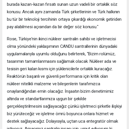
burada kazan-kazan fırsatı sunan uzun vadeli bir ortaklık söz
konusu. Ancak aynı zamanda Türk şirketlerinin ve Türk halkının
bu tür bir teknoloji tercihinin ortaya çıkardığı ekonomik getiriden
pay alabilmesi açısından da bir değer söz konusu."
Rose, Türkiye'nin ikinci nükleer santralin sahibi ve işletmecisi
olma yönündeki yaklaşımının CANDU santrallerinin dünyadaki
uygulamalarıyla uyumlu olduğunu belirterek, "Bizim rolümüz,
tasarımın tamamlanmasını sağlamak olacak. Nükleer ada ve
tesisin geri kalan kısmı için yüklenicilerle ortaklık kuracağız.
Reaktörün başarılı ve güvenli performansı için kritik olan
nükleer nitelikli malzeme ve bileşenlerin tarafımızca
onaylandığından emin olacağız. İnşaatın bizim denetimimiz
altında ve standartlarımıza uygun bir şekilde
gerçekleştirilmesini sağlayacağız çünkü işletmeci şirketle ilişkiyi
biz yürüteceğiz ve işletme ömrü boyunca onlara hizmet ve
destek sağlayacağız. Dolayısıyla, uçtan uca entegratör olmak
istiyoruz. Amacımız santralin inşası için, umut ediyorum ki