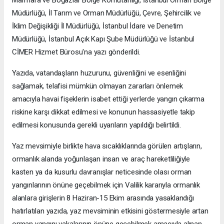
Marmara ve Boğazlar Bölge Komutanlığı, İstanbul Orman Bölge
Müdürlüğü, İl Tarım ve Orman Müdürlüğü, Çevre, Şehircilik ve
İklim Değişikliği İl Müdürlüğü, İstanbul İdare ve Denetim
Müdürlüğü, İstanbul Açık Kapı Şube Müdürlüğü ve İstanbul
CİMER Hizmet Bürosu'na yazı gönderildi.
Yazıda, vatandaşların huzurunu, güvenliğini ve esenliğini
sağlamak, telafisi mümkün olmayan zararları önlemek
amacıyla havai fişeklerin isabet ettiği yerlerde yangın çıkarma
riskine karşı dikkat edilmesi ve konunun hassasiyetle takip
edilmesi konusunda gerekli uyarıların yapıldığı belirtildi.
Yaz mevsimiyle birlikte hava sıcaklıklarında görülen artışların,
ormanlık alanda yoğunlaşan insan ve araç hareketliliğiyle
kasten ya da kusurlu davranışlar neticesinde olası orman
yangınlarının önüne geçebilmek için Valilik kararıyla ormanlık
alanlara girişlerin 8 Haziran-15 Ekim arasında yasaklandığı
hatırlatılan yazıda, yaz mevsiminin etkisini göstermesiyle artan