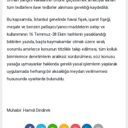
orman yangını vakalarının önüne geçebilmek amacıyla alınan
tüm tedbirlere ilave tedbirler alınması gerektiği kaydedildi.
Bu kapsamda, İstanbul genelinde havai fişek, işaret fişeği,
meşale ve benzeri patlayıcı/yanıcı maddelerin satışı ve
kullanımının 16 Temmuz-28 Ekim tarihlerin yasaklandığı
bildirilen yazıda, başta kaymakamlar olmak üzere sıralı,
sorumlu amirlerce konunun titizlikle takip edilmesi, tüm kolluk
birimlerince denetimlerin aralıksız sürdürülmesi, söz konusu
yasağa uymayanlar hakkında gerekli yasal işlemlerin yapılarak
uygulamada herhangi bir aksaklığa meydan verilmemesi
hususunda uyarılarda bulunuldu.
Muhabir: Hamdi Dindirek