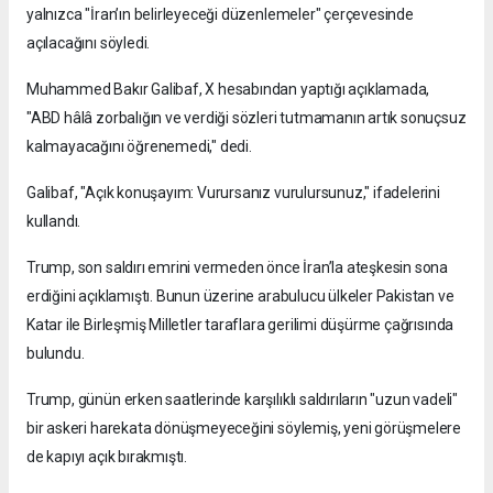
yalnızca "İran’ın belirleyeceği düzenlemeler" çerçevesinde
açılacağını söyledi.
Muhammed Bakır Galibaf, X hesabından yaptığı açıklamada,
"ABD hâlâ zorbalığın ve verdiği sözleri tutmamanın artık sonuçsuz
kalmayacağını öğrenemedi," dedi.
Galibaf, "Açık konuşayım: Vurursanız vurulursunuz," ifadelerini
kullandı.
Trump, son saldırı emrini vermeden önce İran’la ateşkesin sona
erdiğini açıklamıştı. Bunun üzerine arabulucu ülkeler Pakistan ve
Katar ile Birleşmiş Milletler taraflara gerilimi düşürme çağrısında
bulundu.
Trump, günün erken saatlerinde karşılıklı saldırıların "uzun vadeli"
bir askeri harekata dönüşmeyeceğini söylemiş, yeni görüşmelere
de kapıyı açık bırakmıştı.