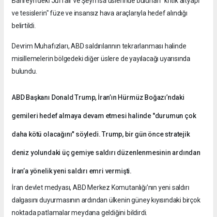
Bahreyn’deki Juffair ve Şeyh İsa üslerinde bulunan "kritik altyapı
ve tesislerin" füze ve insansız hava araçlarıyla hedef alındığı
belirtildi.
Devrim Muhafızları, ABD saldırılarının tekrarlanması halinde
misillemelerin bölgedeki diğer üslere de yayılacağı uyarısında
bulundu.
ABD Başkanı Donald Trump, İran’ın Hürmüz Boğazı’ndaki
gemileri hedef almaya devam etmesi halinde "durumun çok
daha kötü olacağını" söyledi. Trump, bir gün önce stratejik
deniz yolundaki üç gemiye saldırı düzenlenmesinin ardından
İran’a yönelik yeni saldırı emri vermişti.
İran devlet medyası, ABD Merkez Komutanlığı’nın yeni saldırı
dalgasını duyurmasının ardından ülkenin güney kıyısındaki birçok
noktada patlamalar meydana geldiğini bildirdi.