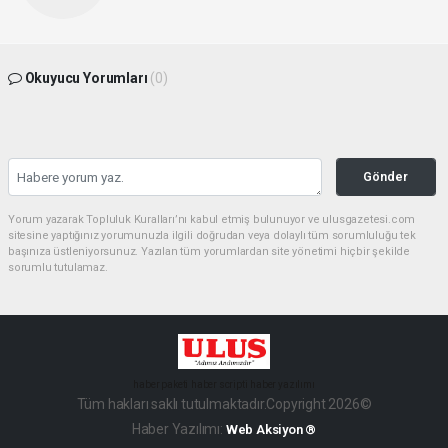
Okuyucu Yorumları
(0)
Gönder
Yorum yazarak Topluluk Kuralları’nı kabul etmiş bulunuyor ve ulusgazetesi.com
sitesine yaptığınız yorumunuzla ilgili doğrudan veya dolaylı tüm sorumluluğu tek
başınıza üstleniyorsunuz. Yazılan tüm yorumlardan site yönetimi hiçbir şekilde
sorumlu tutulamaz.
haber paketi
haber scripti
haber yazılımı
Tüm hakları saklı tutulmaktadır.Copyright 2026©
Haber Yazılımı:
Web Aksiyon ®