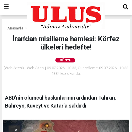
Anasayfa
Dünya
İran'dan misilleme hamlesi: Körfez
ülkeleri hedefte!
DÜNYA
(Web Sitesi) - Web Sitesi | 09.07.2026 - 10:33, Güncelleme: 09.07.2026 - 10:33
1884 kez okundu.
ABD'nin ölümcül baskınlarının ardından Tahran,
Bahreyn, Kuveyt ve Katar'a saldırdı.