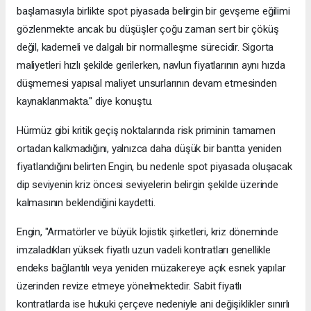
başlamasıyla birlikte spot piyasada belirgin bir gevşeme eğilimi
gözlenmekte ancak bu düşüşler çoğu zaman sert bir çöküş
değil, kademeli ve dalgalı bir normalleşme sürecidir. Sigorta
maliyetleri hızlı şekilde gerilerken, navlun fiyatlarının aynı hızda
düşmemesi yapısal maliyet unsurlarının devam etmesinden
kaynaklanmakta." diye konuştu.
Hürmüz gibi kritik geçiş noktalarında risk priminin tamamen
ortadan kalkmadığını, yalnızca daha düşük bir bantta yeniden
fiyatlandığını belirten Engin, bu nedenle spot piyasada oluşacak
dip seviyenin kriz öncesi seviyelerin belirgin şekilde üzerinde
kalmasının beklendiğini kaydetti.
Engin, "Armatörler ve büyük lojistik şirketleri, kriz döneminde
imzaladıkları yüksek fiyatlı uzun vadeli kontratları genellikle
endeks bağlantılı veya yeniden müzakereye açık esnek yapılar
üzerinden revize etmeye yönelmektedir. Sabit fiyatlı
kontratlarda ise hukuki çerçeve nedeniyle ani değişiklikler sınırlı