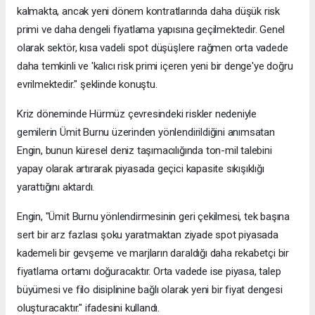
kalmakta, ancak yeni dönem kontratlarında daha düşük risk
primi ve daha dengeli fiyatlama yapısına geçilmektedir. Genel
olarak sektör, kısa vadeli spot düşüşlere rağmen orta vadede
daha temkinli ve 'kalıcı risk primi içeren yeni bir denge'ye doğru
evrilmektedir." şeklinde konuştu.
Kriz döneminde Hürmüz çevresindeki riskler nedeniyle
gemilerin Ümit Burnu üzerinden yönlendirildiğini anımsatan
Engin, bunun küresel deniz taşımacılığında ton-mil talebini
yapay olarak artırarak piyasada geçici kapasite sıkışıklığı
yarattığını aktardı.
Engin, "Ümit Burnu yönlendirmesinin geri çekilmesi, tek başına
sert bir arz fazlası şoku yaratmaktan ziyade spot piyasada
kademeli bir gevşeme ve marjların daraldığı daha rekabetçi bir
fiyatlama ortamı doğuracaktır. Orta vadede ise piyasa, talep
büyümesi ve filo disiplinine bağlı olarak yeni bir fiyat dengesi
oluşturacaktır." ifadesini kullandı.