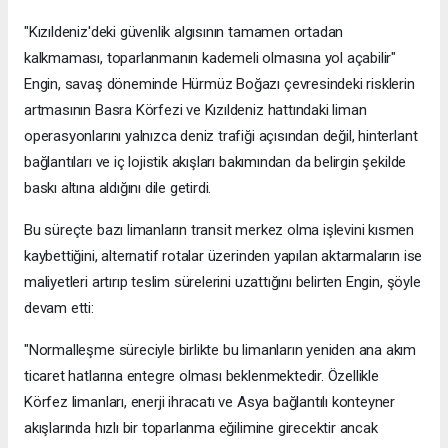
"Kızıldeniz'deki güvenlik algısının tamamen ortadan
kalkmaması, toparlanmanın kademeli olmasına yol açabilir"
Engin, savaş döneminde Hürmüz Boğazı çevresindeki risklerin
artmasının Basra Körfezi ve Kızıldeniz hattındaki liman
operasyonlarını yalnızca deniz trafiği açısından değil, hinterlant
bağlantıları ve iç lojistik akışları bakımından da belirgin şekilde
baskı altına aldığını dile getirdi.
Bu süreçte bazı limanların transit merkez olma işlevini kısmen
kaybettiğini, alternatif rotalar üzerinden yapılan aktarmaların ise
maliyetleri artırıp teslim sürelerini uzattığını belirten Engin, şöyle
devam etti:
"Normalleşme süreciyle birlikte bu limanların yeniden ana akım
ticaret hatlarına entegre olması beklenmektedir. Özellikle
Körfez limanları, enerji ihracatı ve Asya bağlantılı konteyner
akışlarında hızlı bir toparlanma eğilimine girecektir ancak