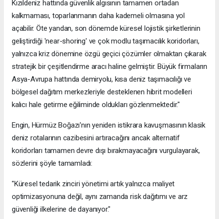
Kızıldeniz hattında güvenlik algısının tamamen ortadan
kalkmaması, toparlanmanın daha kademeli olmasına yol
açabilir. Öte yandan, son dönemde küresel lojistik şirketlerinin
geliştirdiği 'near-shoring' ve çok modlu taşımacılık koridorları,
yalnızca kriz dönemine özgü geçici çözümler olmaktan çıkarak
stratejik bir çeşitlendirme aracı haline gelmiştir. Büyük firmaların
Asya-Avrupa hattında demiryolu, kısa deniz taşımacılığı ve
bölgesel dağıtım merkezleriyle desteklenen hibrit modelleri
kalıcı hale getirme eğiliminde oldukları gözlenmektedir."
Engin, Hürmüz Boğazı'nın yeniden istikrara kavuşmasının klasik
deniz rotalarının cazibesini artıracağını ancak alternatif
koridorları tamamen devre dışı bırakmayacağını vurgulayarak,
sözlerini şöyle tamamladı:
"Küresel tedarik zinciri yönetimi artık yalnızca maliyet
optimizasyonuna değil, aynı zamanda risk dağıtımı ve arz
güvenliği ilkelerine de dayanıyor."