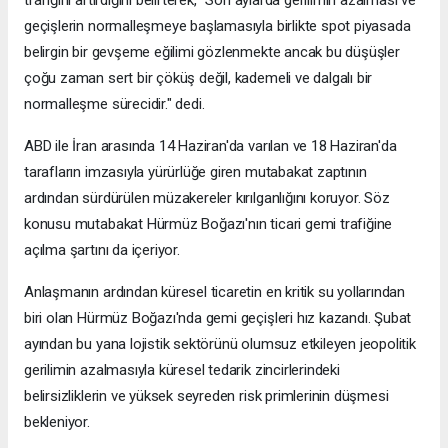
trafiğini artırdığını belirterek, "Son aylarda gerilimin azalması ve
geçişlerin normalleşmeye başlamasıyla birlikte spot piyasada
belirgin bir gevşeme eğilimi gözlenmekte ancak bu düşüşler
çoğu zaman sert bir çöküş değil, kademeli ve dalgalı bir
normalleşme sürecidir." dedi.
ABD ile İran arasında 14 Haziran'da varılan ve 18 Haziran'da
tarafların imzasıyla yürürlüğe giren mutabakat zaptının
ardından sürdürülen müzakereler kırılganlığını koruyor. Söz
konusu mutabakat Hürmüz Boğazı'nın ticari gemi trafiğine
açılma şartını da içeriyor.
Anlaşmanın ardından küresel ticaretin en kritik su yollarından
biri olan Hürmüz Boğazı'nda gemi geçişleri hız kazandı. Şubat
ayından bu yana lojistik sektörünü olumsuz etkileyen jeopolitik
gerilimin azalmasıyla küresel tedarik zincirlerindeki
belirsizliklerin ve yüksek seyreden risk primlerinin düşmesi
bekleniyor.