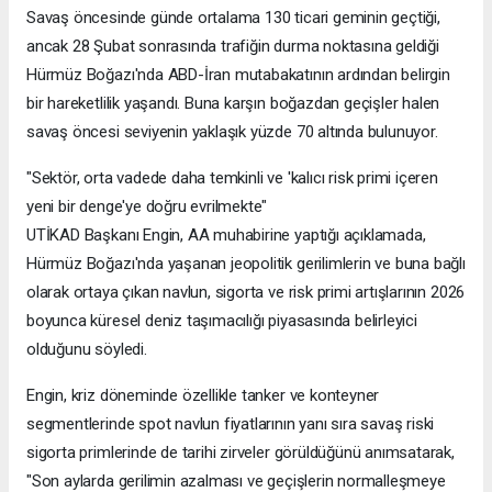
Savaş öncesinde günde ortalama 130 ticari geminin geçtiği,
ancak 28 Şubat sonrasında trafiğin durma noktasına geldiği
Hürmüz Boğazı'nda ABD-İran mutabakatının ardından belirgin
bir hareketlilik yaşandı. Buna karşın boğazdan geçişler halen
savaş öncesi seviyenin yaklaşık yüzde 70 altında bulunuyor.
"Sektör, orta vadede daha temkinli ve 'kalıcı risk primi içeren
yeni bir denge'ye doğru evrilmekte"
UTİKAD Başkanı Engin, AA muhabirine yaptığı açıklamada,
Hürmüz Boğazı'nda yaşanan jeopolitik gerilimlerin ve buna bağlı
olarak ortaya çıkan navlun, sigorta ve risk primi artışlarının 2026
boyunca küresel deniz taşımacılığı piyasasında belirleyici
olduğunu söyledi.
Engin, kriz döneminde özellikle tanker ve konteyner
segmentlerinde spot navlun fiyatlarının yanı sıra savaş riski
sigorta primlerinde de tarihi zirveler görüldüğünü anımsatarak,
"Son aylarda gerilimin azalması ve geçişlerin normalleşmeye