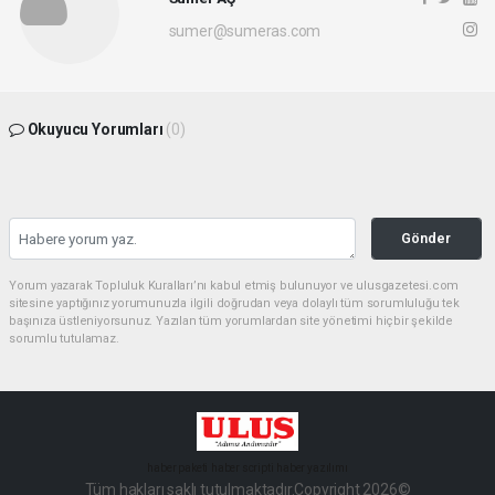
sumer@sumeras.com
Okuyucu Yorumları
(0)
Gönder
Yorum yazarak Topluluk Kuralları’nı kabul etmiş bulunuyor ve ulusgazetesi.com
sitesine yaptığınız yorumunuzla ilgili doğrudan veya dolaylı tüm sorumluluğu tek
başınıza üstleniyorsunuz. Yazılan tüm yorumlardan site yönetimi hiçbir şekilde
sorumlu tutulamaz.
haber paketi
haber scripti
haber yazılımı
Tüm hakları saklı tutulmaktadır.Copyright 2026©