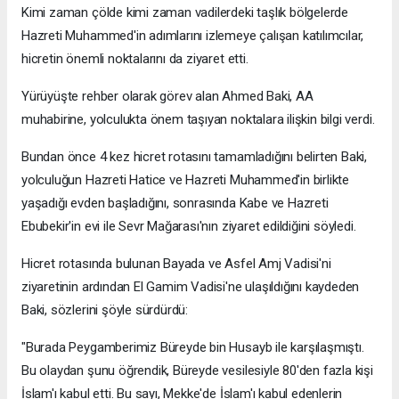
Kimi zaman çölde kimi zaman vadilerdeki taşlık bölgelerde
Hazreti Muhammed'in adımlarını izlemeye çalışan katılımcılar,
hicretin önemli noktalarını da ziyaret etti.
Yürüyüşte rehber olarak görev alan Ahmed Baki, AA
muhabirine, yolculukta önem taşıyan noktalara ilişkin bilgi verdi.
Bundan önce 4 kez hicret rotasını tamamladığını belirten Baki,
yolculuğun Hazreti Hatice ve Hazreti Muhammed'in birlikte
yaşadığı evden başladığını, sonrasında Kabe ve Hazreti
Ebubekir'in evi ile Sevr Mağarası'nın ziyaret edildiğini söyledi.
Hicret rotasında bulunan Bayada ve Asfel Amj Vadisi'ni
ziyaretinin ardından El Gamim Vadisi'ne ulaşıldığını kaydeden
Baki, sözlerini şöyle sürdürdü:
"Burada Peygamberimiz Büreyde bin Husayb ile karşılaşmıştı.
Bu olaydan şunu öğrendik, Büreyde vesilesiyle 80'den fazla kişi
İslam'ı kabul etti. Bu sayı, Mekke'de İslam'ı kabul edenlerin