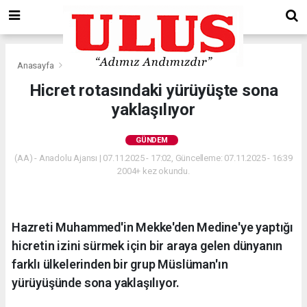
Anasayfa
Gündem
Hicret rotasındaki yürüyüşte sona
yaklaşılıyor
GÜNDEM
(AA) - Anadolu Ajansı | 07.11.2025 - 17:02, Güncelleme: 07.11.2025 - 16:39
2004+ kez okundu.
Hazreti Muhammed'in Mekke'den Medine'ye yaptığı
hicretin izini sürmek için bir araya gelen dünyanın
farklı ülkelerinden bir grup Müslüman'ın
yürüyüşünde sona yaklaşılıyor.