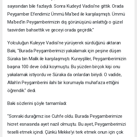
sayısından bile fazlaydı. Sonra Kudeyd Vadisi'ne gittik. Orada
Peygamber Efendimiz Ümmü Ma'bed ile karşılaşmıştı. Ümmü
Ma'bed'in Peygamberimizin dış görünüşünü anlattığı o güzel
tasvirden bahsettik ve geceyi orada geçirdik."
Yolculuğun Kuleyye Vadisi'ne yürüyerek sürdüğünü aktaran
Baki, "Burada Peygamberimizi yakalamak için peşine düşen
Süraka bin Malik ile karşılaşmıştı. Kureyşliler, Peygamberimizin
başına 100 deve ödül koymuştu. Bu yüzden birçok kişi onu
yakalamak istiyordu ve Süraka da onlardan biriydi. O vadide,
Allah'ın Peygamberini ilahi bir korumayla muhafaza ettiğini
öğrendik." dedi.
Baki sözlerini şöyle tamamladı:
"Sonraki durağımız ise Cuhfe oldu. Burada Peygamberimize
hicret esnasında ayet nazil olmuştu. Bu ayet, Peygamberimizi
teselli etmek içindi. Çünkü Mekke'yi terk etmek onun için çok