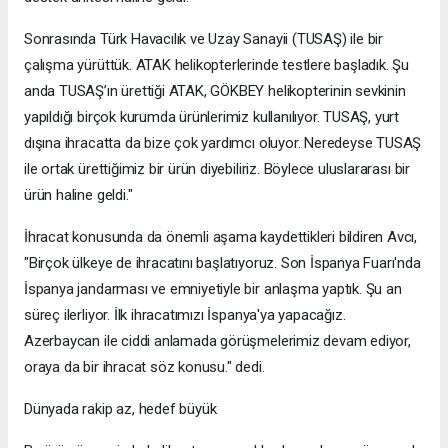
Sonrasında Türk Havacılık ve Uzay Sanayii (TUSAŞ) ile bir
çalışma yürüttük. ATAK helikopterlerinde testlere başladık. Şu
anda TUSAŞ’ın ürettiği ATAK, GÖKBEY helikopterinin sevkinin
yapıldığı birçok kurumda ürünlerimiz kullanılıyor. TUSAŞ, yurt
dışına ihracatta da bize çok yardımcı oluyor. Neredeyse TUSAŞ
ile ortak ürettiğimiz bir ürün diyebiliriz. Böylece uluslararası bir
ürün haline geldi."
İhracat konusunda da önemli aşama kaydettikleri bildiren Avcı,
"Birçok ülkeye de ihracatını başlatıyoruz. Son İspanya Fuarı'nda
İspanya jandarması ve emniyetiyle bir anlaşma yaptık. Şu an
süreç ilerliyor. İlk ihracatımızı İspanya'ya yapacağız.
Azerbaycan ile ciddi anlamada görüşmelerimiz devam ediyor,
oraya da bir ihracat söz konusu." dedi.
Dünyada rakip az, hedef büyük