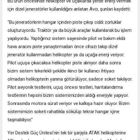
Bu ürün öncesinde helikopter ve uçaklarda yerde enerji vermek
için dizel jeneratörler kullanıldığını anlatan Avcı, şunları kaydetti:
"Bu jeneratörlerin hangar içinden piste çıkışı ciddi zorluklar
oluşturuyordu. Traktör ya da büyük araçlar kullanılarak bu işlem
yapılıyordu. Yaptığımız sistem sayesinde pilot ve bakım ekibi
hava aracını piste yanaştırmadan önce cihazı takıp dizel
jeneratör kullanmadan helikopter ya da uçağa enerji veriyor.
Pilot uçuşa çıkacaksa helikopter piste alınıyor daha sonra
bizim sistem tekerlekli şekilde ikinci bir kullanıcı ihtiyacı
olmadan helikopterin yanına götürülüyor, sadece soket takılıyor.
Pilot aviyonik testlerini, uçuş öncesi testleri, haritalandırma
testlerinin hepsini bizim sistemimizden aldığı enerjiyle yapıyor.
Sonrasında motora sürat veriyor ve kalkışa hazır oluyor. Bizim
sistemimizin soketi rahatlıkla sökülüp tekrar hangar içine
taşınabiliyor."
Yer Destek Güç Ünitesi'nin tek bir şarjıyla ATAK helikopterine