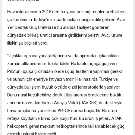
Havacılık alanında 2018’den bu yana çok niş ürünler ürettiklerini,
çözümlerinin Türkiye’de muadili bulunmadığını dile getiren Avcı,
Yer Destek Güç Ünitesi ile bu alanda faaliyet gösteren
dünyadaki birkaç üretici arasına girdiklerini belirtti. Avcı, ürüne
ilişkin şu bilgileri verdi:
"Uçaklar aprona yanaştıklarında ya da aprondan çıkacakları
zaman altlarından bir kablo takılır. Bu kablo uçağa güç verir.
Pilotun uçuşa çıkmadan önce uçuş testlerini yapması gerekir
ve bunun için enerjiye ihtiyacı vardır. Hali hazırda Türkiye ve
dünyada bu işlem büyük ölçüde dizel jeneratörlerle yapılıyor.
Bunu nasıl küçültebiliriz dedik. Uluslararası örneklerine baktık.
Jandarma ve Jandarma Asayiş Vakfı (JAVDES) destekleriyle
hava araçlarına yönelik bir AR-GE süreci başlattık. Bir ürün
ortaya koyduk ve bunu çok küçülttük. Bu ürün iş jetleri, ATAK
helikopteri, genel maksat helikopterlerinde kullanılabilecek güç
destek ünitesi haline geldi.