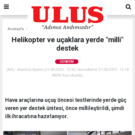
Anasayfa
Gündem
Helikopter ve uçaklara yerde "milli"
destek
GÜNDEM
(AA) - Anadolu Ajansı | 21.06.2025 - 12:30, Güncelleme: 21.06.2025 - 12:18
4859+ kez okundu.
Hava araçlarına uçuş öncesi testlerinde yerde güç
veren yer destek ünitesi, önce millileştirildi, şimdi
ilk ihracatına hazırlanıyor.