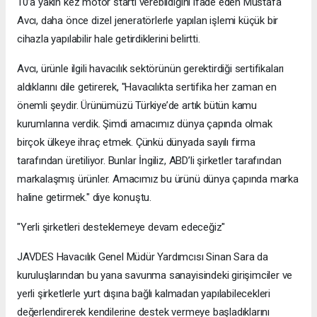
10’a yakın kez motor startı verebildiğini ifade eden Mustafa
Avcı, daha önce dizel jeneratörlerle yapılan işlemi küçük bir
cihazla yapılabilir hale getirdiklerini belirtti.
Avcı, ürünle ilgili havacılık sektörünün gerektirdiği sertifikaları
aldıklarını dile getirerek, "Havacılıkta sertifika her zaman en
önemli şeydir. Ürünümüzü Türkiye’de artık bütün kamu
kurumlarına verdik. Şimdi amacımız dünya çapında olmak
birçok ülkeye ihraç etmek. Çünkü dünyada sayılı firma
tarafından üretiliyor. Bunlar İngiliz, ABD’li şirketler tarafından
markalaşmış ürünler. Amacımız bu ürünü dünya çapında marka
haline getirmek." diye konuştu.
"Yerli şirketleri desteklemeye devam edeceğiz"
JAVDES Havacılık Genel Müdür Yardımcısı Sinan Sara da
kuruluşlarından bu yana savunma sanayisindeki girişimciler ve
yerli şirketlerle yurt dışına bağlı kalmadan yapılabilecekleri
değerlendirerek kendilerine destek vermeye başladıklarını