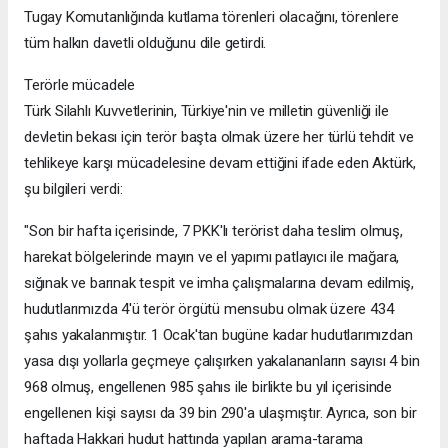
Tugay Komutanlığında kutlama törenleri olacağını, törenlere
tüm halkın davetli olduğunu dile getirdi.
Terörle mücadele
Türk Silahlı Kuvvetlerinin, Türkiye'nin ve milletin güvenliği ile
devletin bekası için terör başta olmak üzere her türlü tehdit ve
tehlikeye karşı mücadelesine devam ettiğini ifade eden Aktürk,
şu bilgileri verdi:
"Son bir hafta içerisinde, 7 PKK'lı terörist daha teslim olmuş,
harekat bölgelerinde mayın ve el yapımı patlayıcı ile mağara,
sığınak ve barınak tespit ve imha çalışmalarına devam edilmiş,
hudutlarımızda 4'ü terör örgütü mensubu olmak üzere 434
şahıs yakalanmıştır. 1 Ocak'tan bugüne kadar hudutlarımızdan
yasa dışı yollarla geçmeye çalışırken yakalananların sayısı 4 bin
968 olmuş, engellenen 985 şahıs ile birlikte bu yıl içerisinde
engellenen kişi sayısı da 39 bin 290'a ulaşmıştır. Ayrıca, son bir
haftada Hakkari hudut hattında yapılan arama-tarama