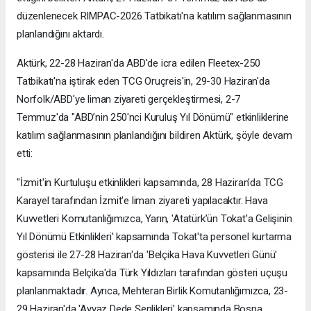
düzenlenecek RIMPAC-2026 Tatbikatı'na katılım sağlanmasının
planlandığını aktardı.
Aktürk, 22-28 Haziran'da ABD'de icra edilen Fleetex-250
Tatbikatı'na iştirak eden TCG Oruçreis'in, 29-30 Haziran'da
Norfolk/ABD'ye liman ziyareti gerçekleştirmesi, 2-7
Temmuz'da "ABD’nin 250'nci Kuruluş Yıl Dönümü" etkinliklerine
katılım sağlanmasının planlandığını bildiren Aktürk, şöyle devam
etti:
"İzmit'in Kurtuluşu etkinlikleri kapsamında, 28 Haziran'da TCG
Karayel tarafından İzmit'e liman ziyareti yapılacaktır. Hava
Kuvvetleri Komutanlığımızca, Yarın, 'Atatürk’ün Tokat'a Gelişinin
Yıl Dönümü Etkinlikleri' kapsamında Tokat'ta personel kurtarma
gösterisi ile 27-28 Haziran'da 'Belçika Hava Kuvvetleri Günü'
kapsamında Belçika'da Türk Yıldızları tarafından gösteri uçuşu
planlanmaktadır. Ayrıca, Mehteran Birlik Komutanlığımızca, 23-
29 Haziran'da 'Ayvaz Dede Şenlikleri' kapsamında Bosna