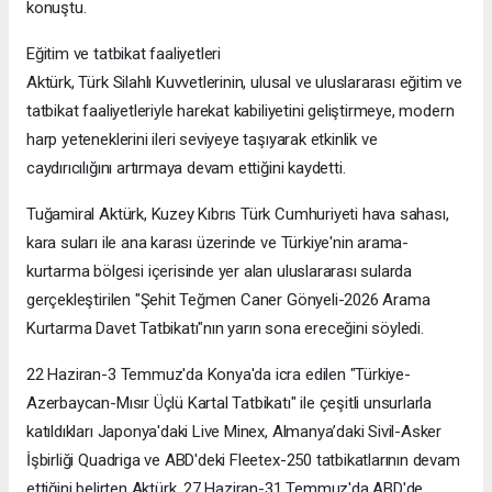
konuştu.
Eğitim ve tatbikat faaliyetleri
Aktürk, Türk Silahlı Kuvvetlerinin, ulusal ve uluslararası eğitim ve
tatbikat faaliyetleriyle harekat kabiliyetini geliştirmeye, modern
harp yeteneklerini ileri seviyeye taşıyarak etkinlik ve
caydırıcılığını artırmaya devam ettiğini kaydetti.
Tuğamiral Aktürk, Kuzey Kıbrıs Türk Cumhuriyeti hava sahası,
kara suları ile ana karası üzerinde ve Türkiye'nin arama-
kurtarma bölgesi içerisinde yer alan uluslararası sularda
gerçekleştirilen "Şehit Teğmen Caner Gönyeli-2026 Arama
Kurtarma Davet Tatbikatı"nın yarın sona ereceğini söyledi.
22 Haziran-3 Temmuz'da Konya'da icra edilen "Türkiye-
Azerbaycan-Mısır Üçlü Kartal Tatbikatı" ile çeşitli unsurlarla
katıldıkları Japonya'daki Live Minex, Almanya’daki Sivil-Asker
İşbirliği Quadriga ve ABD'deki Fleetex-250 tatbikatlarının devam
ettiğini belirten Aktürk, 27 Haziran-31 Temmuz'da ABD'de