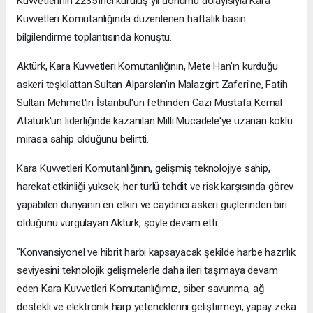
Kuvvetlerinin 2235'inci kuruluş yıl dönümü dolayısıyla Kara
Kuvvetleri Komutanlığında düzenlenen haftalık basın
bilgilendirme toplantısında konuştu.
Aktürk, Kara Kuvvetleri Komutanlığının, Mete Han'ın kurduğu
askeri teşkilattan Sultan Alparslan'ın Malazgirt Zaferi'ne, Fatih
Sultan Mehmet'in İstanbul'un fethinden Gazi Mustafa Kemal
Atatürk'ün liderliğinde kazanılan Milli Mücadele'ye uzanan köklü
mirasa sahip olduğunu belirtti.
Kara Kuvvetleri Komutanlığının, gelişmiş teknolojiye sahip,
harekat etkinliği yüksek, her türlü tehdit ve risk karşısında görev
yapabilen dünyanın en etkin ve caydırıcı askeri güçlerinden biri
olduğunu vurgulayan Aktürk, şöyle devam etti:
"Konvansiyonel ve hibrit harbi kapsayacak şekilde harbe hazırlık
seviyesini teknolojik gelişmelerle daha ileri taşımaya devam
eden Kara Kuvvetleri Komutanlığımız, siber savunma, ağ
destekli ve elektronik harp yeteneklerini geliştirmeyi, yapay zeka