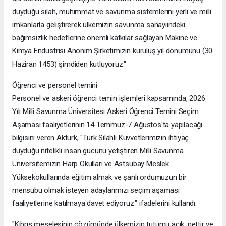
duyduğu silah, mühimmat ve savunma sistemlerini yerli ve milli
imkanlarla geliştirerek ülkemizin savunma sanayiindeki
bağımsızlık hedeflerine önemli katkılar sağlayan Makine ve
Kimya Endüstrisi Anonim Şirketimizin kuruluş yıl dönümünü (30
Haziran 1453) şimdiden kutluyoruz."
Öğrenci ve personel temini
Personel ve askeri öğrenci temin işlemleri kapsamında, 2026
Yılı Milli Savunma Üniversitesi Askeri Öğrenci Temini Seçim
Aşaması faaliyetlerinin 14 Temmuz-7 Ağustos'ta yapılacağı
bilgisini veren Aktürk, "Türk Silahlı Kuvvetlerimizin ihtiyaç
duyduğu nitelikli insan gücünü yetiştiren Milli Savunma
Üniversitemizin Harp Okulları ve Astsubay Meslek
Yüksekokullarında eğitim almak ve şanlı ordumuzun bir
mensubu olmak isteyen adaylarımızı seçim aşaması
faaliyetlerine katılmaya davet ediyoruz." ifadelerini kullandı.
"Kıbrıs meselesinin çözümünde ülkemizin tutumu açık, nettir ve