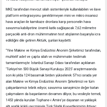
MKE tarafından mevcut silah sistemleriyle kullanılabilen ve ilave
platform entegrasyonu gerektirmeyen mini ve mikro insansız
hava araçları ile kamikaze dronlara karşı personelin hava
savunma kabiliyetine önemli katkı sağlayacak 7,62 milimetre
parçacıklı anti-dron mühimmatının test atışlarının başarıyla icra
edildiğini dile getiren Aktürk, şunları kaydetti:
"Yine Makine ve Kimya Endüstrisi Anonim Şirketimiz tarafından,
muhtelif adet ve çapta silah ve mühimmatın teslimatı
tamamlanmıştır. İstanbul Sanayi Odası tarafından açıklanan
'Türkiye'nin 500 Büyük Sanayi Kuruluşu 2025' araştırmasında
son iki yılda 124 basamak birden yükselerek 57'nci sırada yer
alan Makine ve Kimya Endüstrisi Anonim Şirketimizi ve tüm
çalışanlarımızı tebrik ediyor, savunma sanayimize değer katan
çalışmaların da başarılarının devamını diliyor, bu vesileyle temeli,
1453 yılında kurulan Tophane-i Amire'ye dayanan ve yaklaşık
altı asırlık köklü geçmişiyle Türk Silahlı Kuvvetlerimizin ihtiyaç