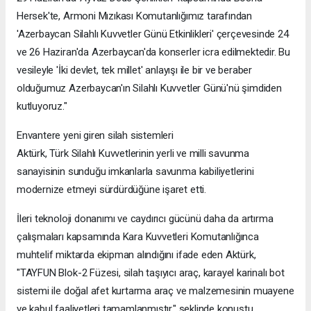
Hersek'te, Armoni Mızıkası Komutanlığımız tarafından
'Azerbaycan Silahlı Kuvvetler Günü Etkinlikleri' çerçevesinde 24
ve 26 Haziran'da Azerbaycan'da konserler icra edilmektedir. Bu
vesileyle 'İki devlet, tek millet' anlayışı ile bir ve beraber
olduğumuz Azerbaycan'ın Silahlı Kuvvetler Günü'nü şimdiden
kutluyoruz."
Envantere yeni giren silah sistemleri
Aktürk, Türk Silahlı Kuvvetlerinin yerli ve milli savunma
sanayisinin sunduğu imkanlarla savunma kabiliyetlerini
modernize etmeyi sürdürdüğüne işaret etti.
İleri teknoloji donanımı ve caydırıcı gücünü daha da artırma
çalışmaları kapsamında Kara Kuvvetleri Komutanlığınca
muhtelif miktarda ekipman alındığını ifade eden Aktürk,
"TAYFUN Blok-2 Füzesi, silah taşıyıcı araç, karayel karinalı bot
sistemi ile doğal afet kurtarma araç ve malzemesinin muayene
ve kabul faaliyetleri tamamlanmıştır." şeklinde konuştu.