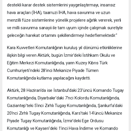
destekli karar destek sistemlerini yaygınlaştırmayı, insansız
hava araçları (İHA), taarruzi İHA, hava savunma ve uzun
menzilli füze sistemlerine yönelik projelere ağırlık vererek, yerli
ve milli savunma sanayii ile tam uyum içinde çalışmak suretiyle
geleceğin harekat ortamını şekillendirmeyi hedeflemektedir."
Kara Kuvvetleri Komutanlığının kuruluş yıl dönümü etkinliklerine
ilişkin bilgi veren Aktürk, bugün İzmir'deki İstihkam Okulu ve
Eğitim Merkezi Komutanlığında, yarın Kuzey Kıbrıs Türk
Cumhuriyeti'ndeki 28'inci Mekanize Piyade Tümen
Komutanlığında kutlama yapılacağını kaydetti.
Aktürk, 28 Haziran'da ise İstanbul'daki 23'üncü Komando Tugay
Komutanlığında, Diyarbakır'daki 7'nci Kolordu Komutanlığında,
Gaziantep'teki 5'inci Zırhlı Tugay Komutanlığında, Şanlıurfa'daki
20'nci Zırhlı Tugay Komutanlığında, Kars'taki 14'üncü Mekanize
Piyade Tugay Komutanlığında, İzmir'deki Ege Ordusu
Komutanlığı ve Kayseri'deki 1'inci Hava İndirme ve Komando