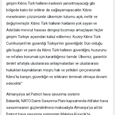
girişim Kıbrıs Türk halkının iradesini yansıtmayacağı gibi
bölgede kalıcı bir istikrar da sağlayamayacaktır. Kıbrıs
meselesinin çözümünde ülkemizin tutumu açık, nettir ve
değişmemiştir. Kıbrıs Türk halkının haklarını yok sayan ve
Ada'daki mevcut hassas dengeyi bozmayı amaçlayan hiçbir
girişim Türkiye açısından kabul edilemez. Kuzey Kıbrıs Türk
Cumhuriyeti'nin güvenliği Türkiye'nin güvenliğidir. Dün olduğu
gibi bugün ve yarın da Kıbrıs Türk halkının güvenliğini, huzurunu
ve refahını korumak için kararlılığımız tamdır. Ülkemiz, garantör
devlet sıfatıyla uluslararası anlaşmalardan ve uluslararası
hukuktan kaynaklanan meşru hak ve yetkileri çerçevesinde
Kıbrıs’ta barışın, güvenliğin ve istikrarın teminatı olmaya devam
edecektir.”
Almanya'ya ait Patriot hava savunma sistemi
Bakanlık, NATO Daimi Savunma Planı kapsamında ittifakın hava
savunmasının güçlendirilmesi maksadıyla Almanya'ya ait bir
Patriot hava savunma sisteminin Malatya Kürecik'te