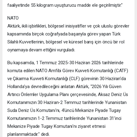
faaliyetinde 55 kilogram uyuşturucu madde ele geçirilmiştir."
NATO
Aktürk, ikili işbirlikleri, bölgesel inisiyatifler ve çok uluslu görevler
kapsamında birçok coğrafyada başarıyla görev yapan Türk
Silahlı Kuvvetlerinin, bölgesel ve küresel barış için öncü bir rol
oynamaya devam ettiğini vurguladı.
Bu kapsamda, 1 Temmuz 2025-30 Haziran 2026 tarihlerinde
komuta edilen NATO Amfibi Görev Kuvveti Komutanlığı (CATF)
ve Çıkarma Kuvveti Komutanlığı (CLF) görevinin 30 Haziran'da
Hollanda'ya devredileceğini anlatan Aktürk, "2026 Yılı Güven
Artırıcı Önlemler Uygulama Planı çerçevesinde, Aksaz Deniz Üs
Komutanımızın 30 Haziran-2 Temmuz tarihlerinde Yunanistan
Suda Deniz Üs Komutanı'nı, 4'üncü Mekanize Piyade Tugay
Komutanımızın 1-2 Temmuz tarihlerinde Yunanistan 31'inci
Mekanize Piyade Tugay Komutanı'nı ziyaret etmesi
planlanmaktadır." dedi.