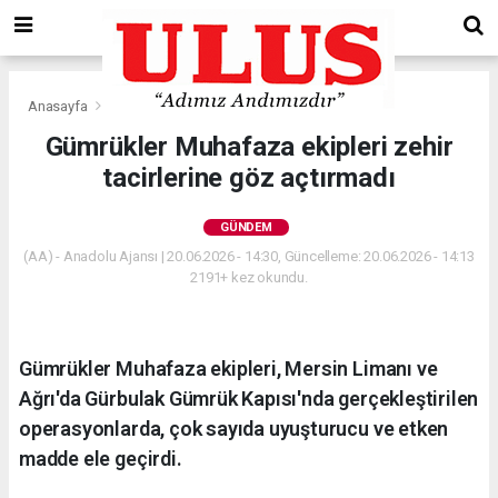
Anasayfa
Gündem
Gümrükler Muhafaza ekipleri zehir
tacirlerine göz açtırmadı
GÜNDEM
(AA) - Anadolu Ajansı | 20.06.2026 - 14:30, Güncelleme: 20.06.2026 - 14:13
2191+ kez okundu.
Gümrükler Muhafaza ekipleri, Mersin Limanı ve
Ağrı'da Gürbulak Gümrük Kapısı'nda gerçekleştirilen
operasyonlarda, çok sayıda uyuşturucu ve etken
madde ele geçirdi.