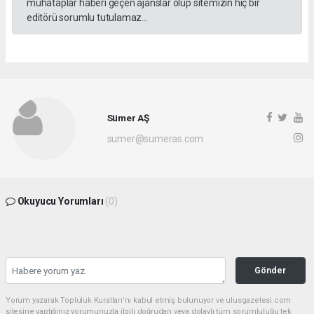
muhataplar haberi geçen ajanslar olup sitemizin hiç bir
editörü sorumlu tutulamaz...
Sümer AŞ
sumer@sumeras.com
Okuyucu Yorumları
(0)
Gönder
Yorum yazarak Topluluk Kuralları’nı kabul etmiş bulunuyor ve ulusgazetesi.com
sitesine yaptığınız yorumunuzla ilgili doğrudan veya dolaylı tüm sorumluluğu tek