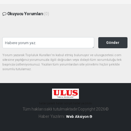
Okuyucu Yorumları
(0)
Gönder
Yorum yazarak Topluluk Kuralları’nı kabul etmiş bulunuyor ve ulusgazetesi.com
sitesine yaptığınız yorumunuzla ilgili doğrudan veya dolaylı tüm sorumluluğu tek
başınıza üstleniyorsunuz. Yazılan tüm yorumlardan site yönetimi hiçbir şekilde
sorumlu tutulamaz.
haber paketi
haber scripti
haber yazılımı
Tüm hakları saklı tutulmaktadır.Copyright 2026©
Haber Yazılımı:
Web Aksiyon ®