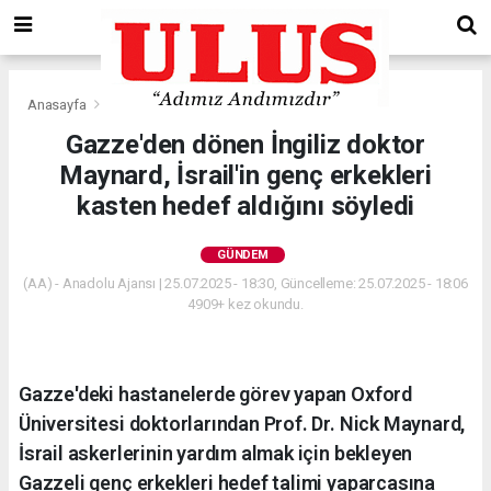
Anasayfa
Gündem
Gazze'den dönen İngiliz doktor
Maynard, İsrail'in genç erkekleri
kasten hedef aldığını söyledi
GÜNDEM
(AA) - Anadolu Ajansı | 25.07.2025 - 18:30, Güncelleme: 25.07.2025 - 18:06
4909+ kez okundu.
Gazze'deki hastanelerde görev yapan Oxford
Üniversitesi doktorlarından Prof. Dr. Nick Maynard,
İsrail askerlerinin yardım almak için bekleyen
Gazzeli genç erkekleri hedef talimi yaparcasına