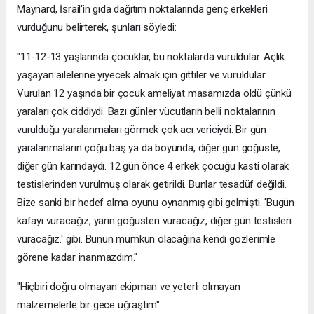
Maynard, İsrail'in gıda dağıtım noktalarında genç erkekleri
vurduğunu belirterek, şunları söyledi:
"11-12-13 yaşlarında çocuklar, bu noktalarda vuruldular. Açlık
yaşayan ailelerine yiyecek almak için gittiler ve vuruldular.
Vurulan 12 yaşında bir çocuk ameliyat masamızda öldü çünkü
yaraları çok ciddiydi. Bazı günler vücutların belli noktalarının
vurulduğu yaralanmaları görmek çok acı vericiydi. Bir gün
yaralanmaların çoğu baş ya da boyunda, diğer gün göğüste,
diğer gün karındaydı. 12 gün önce 4 erkek çocuğu kasti olarak
testislerinden vurulmuş olarak getirildi. Bunlar tesadüf değildi.
Bize sanki bir hedef alma oyunu oynanmış gibi gelmişti. 'Bugün
kafayı vuracağız, yarın göğüsten vuracağız, diğer gün testisleri
vuracağız.' gibi. Bunun mümkün olacağına kendi gözlerimle
görene kadar inanmazdım."
"Hiçbiri doğru olmayan ekipman ve yeterli olmayan
malzemelerle bir gece uğraştım"