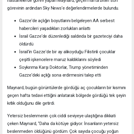
hastanelerde görev yapan Maynard, geçen hafta biten son
görevinin ardından Sky News'e değerlendirmelerde bulundu.
Gazze'de açlığın boyutlarını belgeleyen AA serbest
habercileri yaşadıkları zorlukları anlattı
İsrail Gazze'de düzenlediği saldırıda bir gazeteciyi daha
öldürdü
İsrail'in Gazze'de bir ay alıkoyduğu Filistinli çocuklar
çeşitli işkencelere maruz kaldıklarını söyledi
Soykırıma Karşı Doktorlar, Trump yönetiminden
Gazze'deki açlığı sona erdirmesini talep etti
Maynard, bugün görüntülerde gördüğü aç çocukların bir kısmını
geçen hafta tedavi ettiğini anlatarak bölgede gördüğü tek şeyin
kıtlık olduğunu dile getirdi.
Yetersiz beslenmenin çok ciddi seviyeye ulaştığına dikkati
çeken Maynard, "Daha da kötüye gidiyor. İnsanların yetersiz
beslenmeden öldüğünü gördüm. Çok sayıda çocuğu yoğun