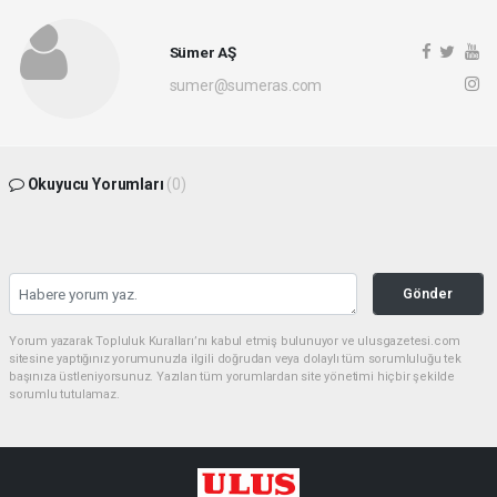
Sümer AŞ
sumer@sumeras.com
Okuyucu Yorumları
(0)
Gönder
Yorum yazarak Topluluk Kuralları’nı kabul etmiş bulunuyor ve ulusgazetesi.com
sitesine yaptığınız yorumunuzla ilgili doğrudan veya dolaylı tüm sorumluluğu tek
başınıza üstleniyorsunuz. Yazılan tüm yorumlardan site yönetimi hiçbir şekilde
sorumlu tutulamaz.