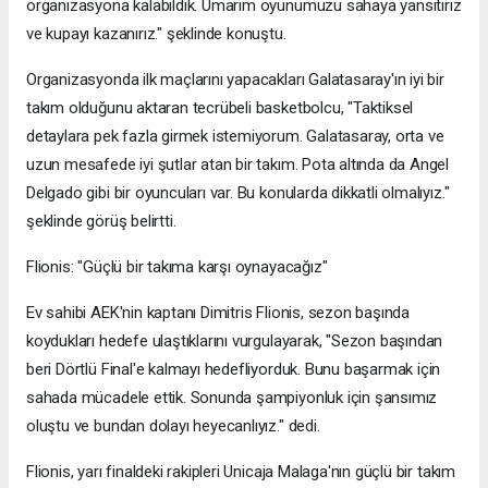
organizasyona kalabildik. Umarım oyunumuzu sahaya yansıtırız
ve kupayı kazanırız." şeklinde konuştu.
Organizasyonda ilk maçlarını yapacakları Galatasaray'ın iyi bir
takım olduğunu aktaran tecrübeli basketbolcu, "Taktiksel
detaylara pek fazla girmek istemiyorum. Galatasaray, orta ve
uzun mesafede iyi şutlar atan bir takım. Pota altında da Angel
Delgado gibi bir oyuncuları var. Bu konularda dikkatli olmalıyız."
şeklinde görüş belirtti.
Flionis: "Güçlü bir takıma karşı oynayacağız"
Ev sahibi AEK'nin kaptanı Dimitris Flionis, sezon başında
koydukları hedefe ulaştıklarını vurgulayarak, "Sezon başından
beri Dörtlü Final'e kalmayı hedefliyorduk. Bunu başarmak için
sahada mücadele ettik. Sonunda şampiyonluk için şansımız
oluştu ve bundan dolayı heyecanlıyız." dedi.
Flionis, yarı finaldeki rakipleri Unicaja Malaga'nın güçlü bir takım