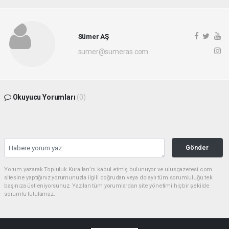
Sümer AŞ
sumer@sumeras.com
Okuyucu Yorumları
(0)
Gönder
Yorum yazarak Topluluk Kuralları’nı kabul etmiş bulunuyor ve ulusgazetesi.com
sitesine yaptığınız yorumunuzla ilgili doğrudan veya dolaylı tüm sorumluluğu tek
başınıza üstleniyorsunuz. Yazılan tüm yorumlardan site yönetimi hiçbir şekilde
sorumlu tutulamaz.