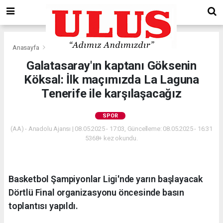
Anasayfa
Spor
Galatasaray'ın kaptanı Göksenin
Köksal: İlk maçımızda La Laguna
Tenerife ile karşılaşacağız
SPOR
(AA) - Anadolu Ajansı | 08.05.2025 - 17:03, Güncelleme: 08.05.2025 - 16:31
5368+ kez okundu.
Basketbol Şampiyonlar Ligi'nde yarın başlayacak
Dörtlü Final organizasyonu öncesinde basın
toplantısı yapıldı.