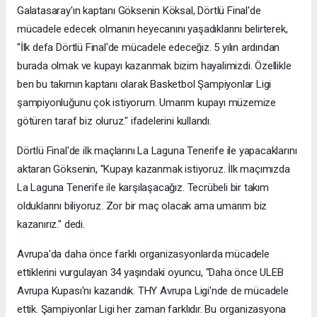
Galatasaray'ın kaptanı Göksenin Köksal, Dörtlü Final'de
mücadele edecek olmanın heyecanını yaşadıklarını belirterek,
"İlk defa Dörtlü Final'de mücadele edeceğiz. 5 yılın ardından
burada olmak ve kupayı kazanmak bizim hayalimizdi. Özellikle
ben bu takımın kaptanı olarak Basketbol Şampiyonlar Ligi
şampiyonluğunu çok istiyorum. Umarım kupayı müzemize
götüren taraf biz oluruz." ifadelerini kullandı.
Dörtlü Final'de ilk maçlarını La Laguna Tenerife ile yapacaklarını
aktaran Göksenin, "Kupayı kazanmak istiyoruz. İlk maçımızda
La Laguna Tenerife ile karşılaşacağız. Tecrübeli bir takım
olduklarını biliyoruz. Zor bir maç olacak ama umarım biz
kazanırız." dedi.
Avrupa'da daha önce farklı organizasyonlarda mücadele
ettiklerini vurgulayan 34 yaşındaki oyuncu, "Daha önce ULEB
Avrupa Kupası'nı kazandık. THY Avrupa Ligi'nde de mücadele
ettik. Şampiyonlar Ligi her zaman farklıdır. Bu organizasyona