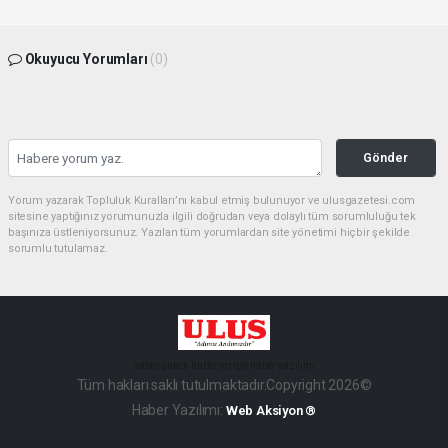
Okuyucu Yorumları
(0)
Gönder
Yorum yazarak Topluluk Kuralları’nı kabul etmiş bulunuyor ve ulusgazetesi.com
sitesine yaptığınız yorumunuzla ilgili doğrudan veya dolaylı tüm sorumluluğu tek
başınıza üstleniyorsunuz. Yazılan tüm yorumlardan site yönetimi hiçbir şekilde
sorumlu tutulamaz.
haber paketi
haber scripti
haber yazılımı
Tüm hakları saklı tutulmaktadır.Copyright 2026©
Haber Yazılımı:
Web Aksiyon ®