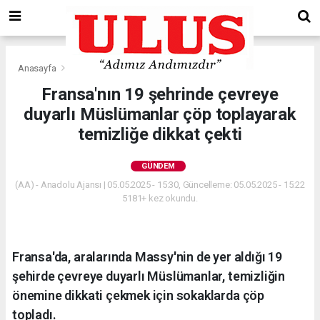
Anasayfa
Gündem
Fransa'nın 19 şehrinde çevreye
duyarlı Müslümanlar çöp toplayarak
temizliğe dikkat çekti
GÜNDEM
(AA) - Anadolu Ajansı | 05.05.2025 - 15:30, Güncelleme: 05.05.2025 - 15:22
5181+ kez okundu.
Fransa'da, aralarında Massy'nin de yer aldığı 19
şehirde çevreye duyarlı Müslümanlar, temizliğin
önemine dikkati çekmek için sokaklarda çöp
topladı.