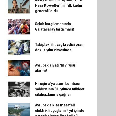
Albay Özlem Karapınar, Türk
Hava Kuvvetleri’nin 'ilk kadın
generali' oldu
Salah karşılamasında
Galatasaray tartışması!
Takipteki ihtiyaç kredisi oranı
dokuz yılın zirvesinde
Avrupa'da Batı Nil virüsü
alarmı!
Hiroşima'ya atom bombası
saldırısının 81. yılında nükleer
silahsızlanma çağrısı
Avrupa'da kısa mesafeli
elektrikli uçuşların 4 yıl içinde