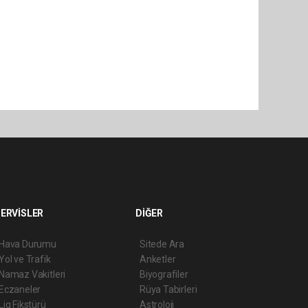
ERVİSLER
DİĞER
Hava Durumu
Sitede Ara
Yol ve Trafik
Anketler
Namaz Vakitleri
Biyografiler
Eczaneler
Rüya Tabirleri
Lig Fikstürü
Astroloji