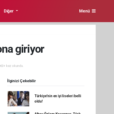
Diğer
Menü
ona giriyor
63+ kez okundu.
İlginizi Çekebilir
Türkiye'nin en iyi liseleri belli
oldu!