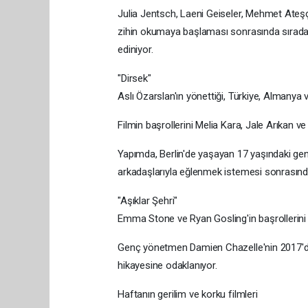
Julia Jentsch, Laeni Geiseler, Mehmet Ateşçi v
zihin okumaya başlaması sonrasında sıradan 
ediniyor.
"Dirsek"
Aslı Özarslan'ın yönettiği, Türkiye, Almanya 
Filmin başrollerini Melia Kara, Jale Arıkan v
Yapımda, Berlin'de yaşayan 17 yaşındaki genç 
arkadaşlarıyla eğlenmek istemesi sonrasında 
"Aşıklar Şehri"
Emma Stone ve Ryan Gosling'in başrollerini pa
Genç yönetmen Damien Chazelle'nin 2017'de Os
hikayesine odaklanıyor.
Haftanın gerilim ve korku filmleri