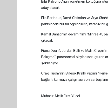
Bilal Kalyoncu'nun yönetmen koltuğuna oturdu
aday olacak.
Elia Berthoud, David Christian ve Arya Shahba
partisindeki burslu öğrencilerin, karanlık bir g
Kemal Danacı'nın devam filmi "Mihrez 4", paran
çıkacak.
Fiona Dourif, Jordan Belfi ve Malin Crepin'i
Bakışma", paranormal olayları soruşturan ar
şekilleniyor.
Craig Tuohy'nin Birleşik Krallık yapımı "Her
bağlantı kurmaya çalışması sonrası başların
Muhabir: Melik Fırat Yücel