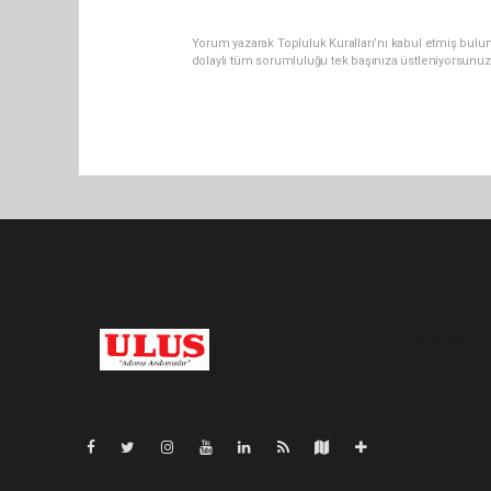
Yorum yazarak Topluluk Kuralları’nı kabul etmiş bulu
dolaylı tüm sorumluluğu tek başınıza üstleniyorsunuz
Pro-0.053