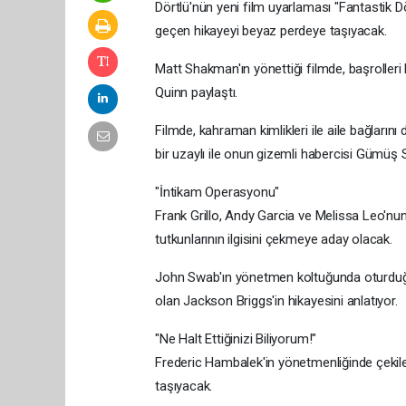
Dörtlü'nün yeni film uyarlaması "Fantastik Dö
geçen hikayeyi beyaz perdeye taşıyacak.
Matt Shakman'ın yönettiği filmde, başrolle
Quinn paylaştı.
Filmde, kahraman kimlikleri ile aile bağların
bir uzaylı ile onun gizemli habercisi Gümüş Sö
"İntikam Operasyonu"
Frank Grillo, Andy Garcia ve Melissa Leo'nun
tutkunlarının ilgisini çekmeye aday olacak.
John Swab'ın yönetmen koltuğunda oturduğu 
olan Jackson Briggs'in hikayesini anlatıyor.
"Ne Halt Ettiğinizi Biliyorum!"
Frederic Hambalek'in yönetmenliğinde çekilen
taşıyacak.