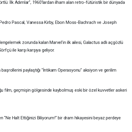
rtlü: İlk Adımlar", 1960'lardan ilham alan retro-fütüristik bir dünyada
ri Pedro Pascal, Vanessa Kirby, Ebon Moss-Bachrach ve Joseph
ı dengelemek zorunda kalan Marvel'in ilk ailesi, Galactus adlı açgözlü
rfçü ile karşı karşıya geliyor.
 başrollerini paylaştığı "İntikam Operasyonu" aksiyon ve gerilim
film, geçmişin gölgesinde kaybolmuş eski bir özel kuvvetler askeri
 "Ne Halt Ettiğinizi Biliyorum!" bir dram hikayesini beyaz perdeye