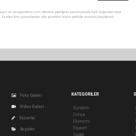
nuyor ve ulusgazetesi.com sitesine yaptığınız yorumunuzla ilgili doğrudan veya
. Yazılan tüm yorumlardan site yönetimi hiçbir şekilde sorumlu tutulamaz.
KATEGORİLER
S
Foto Galeri
Video Galeri
Gündem
Dünya
Yazarlar
Ekonomi
Siyaset
Arşivler
Sağlık