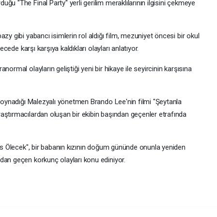
ğu "The Final Party" yerli gerilim meraklılarının ilgisini çekmeye
zy gibi yabancı isimlerin rol aldığı film, mezuniyet öncesi bir okul
ecede karşı karşıya kaldıkları olayları anlatıyor.
ormal olayların geliştiği yeni bir hikaye ile seyircinin karşısına
n oynadığı Malezyalı yönetmen Brando Lee'nin filmi "Şeytanla
aştırmacılardan oluşan bir ekibin başından geçenler etrafında
kes Ölecek", bir babanın kızının doğum gününde onunla yeniden
dan geçen korkunç olayları konu ediniyor.