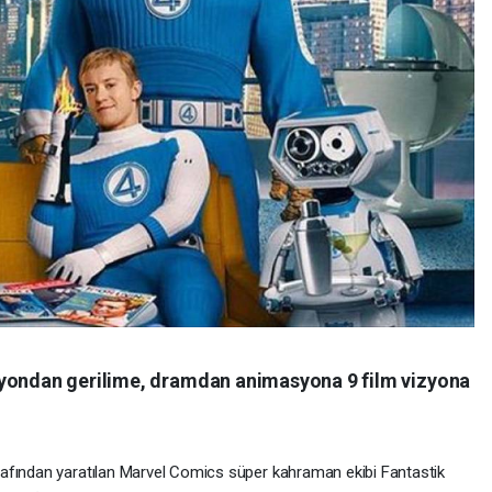
iyondan gerilime, dramdan animasyona 9 film vizyona
afından yaratılan Marvel Comics süper kahraman ekibi Fantastik