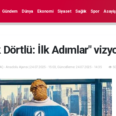
Gündem
Dünya
Ekonomi
Siyaset
Sağlık
Spor
Asayiş
 Dörtlü: İlk Adımlar" vizy
A) - Anadolu Ajansı | 24.07.2025 - 15:03, Güncelleme: 24.07.2025 - 14:35
50