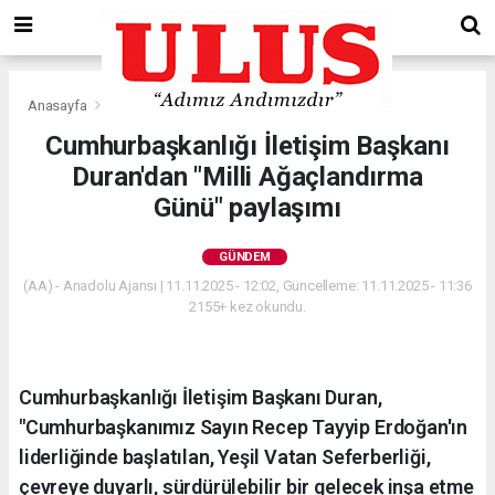
Anasayfa
Gündem
Cumhurbaşkanlığı İletişim Başkanı
Duran'dan "Milli Ağaçlandırma
Günü" paylaşımı
GÜNDEM
(AA) - Anadolu Ajansı | 11.11.2025 - 12:02, Güncelleme: 11.11.2025 - 11:36
2155+ kez okundu.
Cumhurbaşkanlığı İletişim Başkanı Duran,
"Cumhurbaşkanımız Sayın Recep Tayyip Erdoğan'ın
liderliğinde başlatılan, Yeşil Vatan Seferberliği,
çevreye duyarlı, sürdürülebilir bir gelecek inşa etme