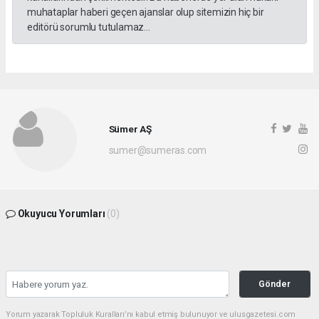
muhataplar haberi geçen ajanslar olup sitemizin hiç bir
editörü sorumlu tutulamaz...
Sümer AŞ
sumer@sumeras.com
Okuyucu Yorumları
(0)
Gönder
Yorum yazarak Topluluk Kuralları’nı kabul etmiş bulunuyor ve ulusgazetesi.com