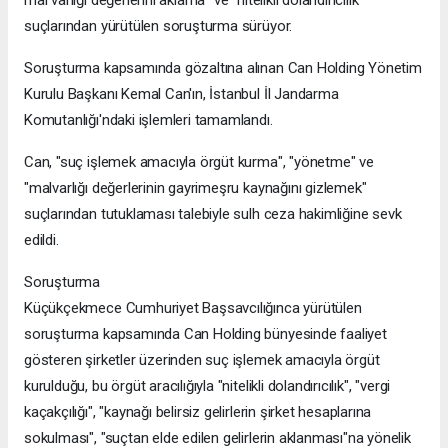
mal varlığı değerlerini aklama" ve "nitelikli dolandırıcılık"
suçlarından yürütülen soruşturma sürüyor.
Soruşturma kapsamında gözaltına alınan Can Holding Yönetim
Kurulu Başkanı Kemal Can'ın, İstanbul İl Jandarma
Komutanlığı'ndaki işlemleri tamamlandı.
Can, "suç işlemek amacıyla örgüt kurma", "yönetme" ve
"malvarlığı değerlerinin gayrimeşru kaynağını gizlemek"
suçlarından tutuklaması talebiyle sulh ceza hakimliğine sevk
edildi.
Soruşturma
Küçükçekmece Cumhuriyet Başsavcılığınca yürütülen
soruşturma kapsamında Can Holding bünyesinde faaliyet
gösteren şirketler üzerinden suç işlemek amacıyla örgüt
kurulduğu, bu örgüt aracılığıyla "nitelikli dolandırıcılık", "vergi
kaçakçılığı", "kaynağı belirsiz gelirlerin şirket hesaplarına
sokulması", "suçtan elde edilen gelirlerin aklanması"na yönelik