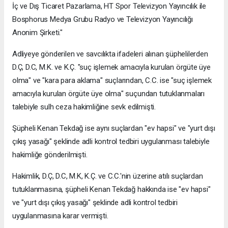
İç ve Dış Ticaret Pazarlama, HT Spor Televizyon Yayıncılık ile
Bosphorus Medya Grubu Radyo ve Televizyon Yayıncılığı
Anonim Şirketi."
Adliyeye gönderilen ve savcılıkta ifadeleri alınan şüphelilerden
D.Ç, D.C, M.K. ve K.Ç. "suç işlemek amacıyla kurulan örgüte üye
olma" ve "kara para aklama" suçlarından, C.C. ise "suç işlemek
amacıyla kurulan örgüte üye olma" suçundan tutuklanmaları
talebiyle sulh ceza hakimliğine sevk edilmişti.
Şüpheli Kenan Tekdağ ise aynı suçlardan "ev hapsi" ve "yurt dışı
çıkış yasağı" şeklinde adli kontrol tedbiri uygulanması talebiyle
hakimliğe gönderilmişti.
Hakimlik, D.Ç, D.C, M.K, K.Ç. ve C.C.'nin üzerine atılı suçlardan
tutuklanmasına, şüpheli Kenan Tekdağ hakkında ise "ev hapsi"
ve "yurt dışı çıkış yasağı" şeklinde adli kontrol tedbiri
uygulanmasına karar vermişti.