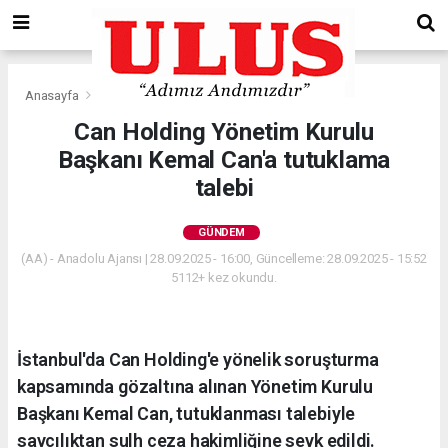
Anasayfa
Gündem
Can Holding Yönetim Kurulu
Başkanı Kemal Can'a tutuklama
talebi
GÜNDEM
(AA) - Anadolu Ajansı | 28.09.2025 - 16:00, Güncelleme: 28.09.2025 - 15:52
5112+ kez okundu.
İstanbul'da Can Holding'e yönelik soruşturma
kapsamında gözaltına alınan Yönetim Kurulu
Başkanı Kemal Can, tutuklanması talebiyle
savcılıktan sulh ceza hakimliğine sevk edildi.