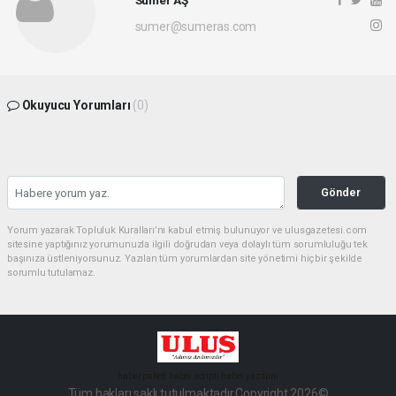
sumer@sumeras.com
Okuyucu Yorumları
(0)
Gönder
Yorum yazarak Topluluk Kuralları’nı kabul etmiş bulunuyor ve ulusgazetesi.com
sitesine yaptığınız yorumunuzla ilgili doğrudan veya dolaylı tüm sorumluluğu tek
başınıza üstleniyorsunuz. Yazılan tüm yorumlardan site yönetimi hiçbir şekilde
sorumlu tutulamaz.
haber paketi
haber scripti
haber yazılımı
Tüm hakları saklı tutulmaktadır.Copyright 2026©