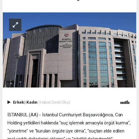
Erkek
|
Kadın
(Haberi Sesli Oku)
İSTANBUL (AA) - İstanbul Cumhuriyet Başsavcılığınca, Can
Holding yetkilileri hakkında "suç işlemek amacıyla örgüt kurma",
"yönetme" ve "kurulan örgüte üye olma", "suçtan elde edilen