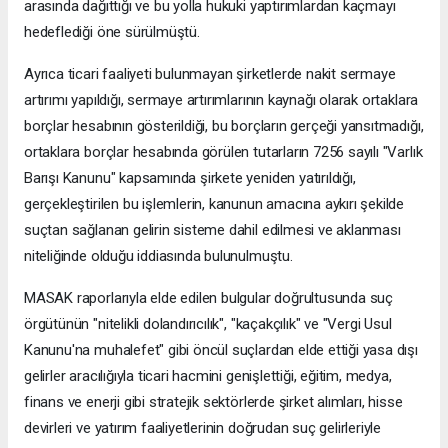
arasında dağıttığı ve bu yolla hukuki yaptırımlardan kaçmayı
hedeflediği öne sürülmüştü.
Ayrıca ticari faaliyeti bulunmayan şirketlerde nakit sermaye
artırımı yapıldığı, sermaye artırımlarının kaynağı olarak ortaklara
borçlar hesabının gösterildiği, bu borçların gerçeği yansıtmadığı,
ortaklara borçlar hesabında görülen tutarların 7256 sayılı "Varlık
Barışı Kanunu" kapsamında şirkete yeniden yatırıldığı,
gerçekleştirilen bu işlemlerin, kanunun amacına aykırı şekilde
suçtan sağlanan gelirin sisteme dahil edilmesi ve aklanması
niteliğinde olduğu iddiasında bulunulmuştu.
MASAK raporlarıyla elde edilen bulgular doğrultusunda suç
örgütünün "nitelikli dolandırıcılık", "kaçakçılık" ve "Vergi Usul
Kanunu'na muhalefet" gibi öncül suçlardan elde ettiği yasa dışı
gelirler aracılığıyla ticari hacmini genişlettiği, eğitim, medya,
finans ve enerji gibi stratejik sektörlerde şirket alımları, hisse
devirleri ve yatırım faaliyetlerinin doğrudan suç gelirleriyle