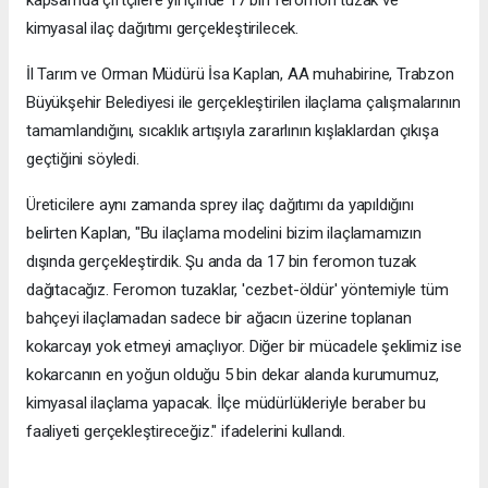
kapsamda çiftçilere yıl içinde 17 bin feromon tuzak ve
kimyasal ilaç dağıtımı gerçekleştirilecek.
İl Tarım ve Orman Müdürü İsa Kaplan, AA muhabirine, Trabzon
Büyükşehir Belediyesi ile gerçekleştirilen ilaçlama çalışmalarının
tamamlandığını, sıcaklık artışıyla zararlının kışlaklardan çıkışa
geçtiğini söyledi.
Üreticilere aynı zamanda sprey ilaç dağıtımı da yapıldığını
belirten Kaplan, "Bu ilaçlama modelini bizim ilaçlamamızın
dışında gerçekleştirdik. Şu anda da 17 bin feromon tuzak
dağıtacağız. Feromon tuzaklar, 'cezbet-öldür' yöntemiyle tüm
bahçeyi ilaçlamadan sadece bir ağacın üzerine toplanan
kokarcayı yok etmeyi amaçlıyor. Diğer bir mücadele şeklimiz ise
kokarcanın en yoğun olduğu 5 bin dekar alanda kurumumuz,
kimyasal ilaçlama yapacak. İlçe müdürlükleriyle beraber bu
faaliyeti gerçekleştireceğiz." ifadelerini kullandı.