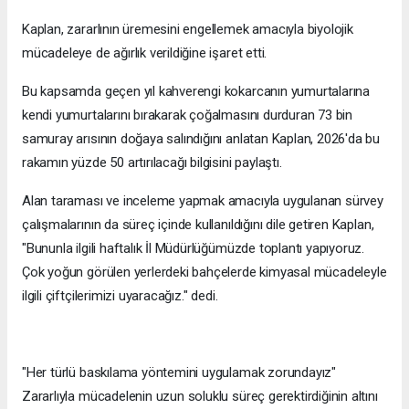
Kaplan, zararlının üremesini engellemek amacıyla biyolojik
mücadeleye de ağırlık verildiğine işaret etti.
Bu kapsamda geçen yıl kahverengi kokarcanın yumurtalarına
kendi yumurtalarını bırakarak çoğalmasını durduran 73 bin
samuray arısının doğaya salındığını anlatan Kaplan, 2026'da bu
rakamın yüzde 50 artırılacağı bilgisini paylaştı.
Alan taraması ve inceleme yapmak amacıyla uygulanan sürvey
çalışmalarının da süreç içinde kullanıldığını dile getiren Kaplan,
"Bununla ilgili haftalık İl Müdürlüğümüzde toplantı yapıyoruz.
Çok yoğun görülen yerlerdeki bahçelerde kimyasal mücadeleyle
ilgili çiftçilerimizi uyaracağız." dedi.
"Her türlü baskılama yöntemini uygulamak zorundayız"
Zararlıyla mücadelenin uzun soluklu süreç gerektirdiğinin altını