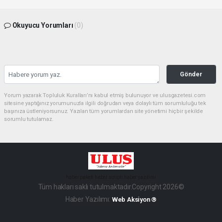
Okuyucu Yorumları
(0)
Gönder
Yorum yazarak Topluluk Kuralları’nı kabul etmiş bulunuyor ve ulusgazetesi.com
sitesine yaptığınız yorumunuzla ilgili doğrudan veya dolaylı tüm sorumluluğu tek
başınıza üstleniyorsunuz. Yazılan tüm yorumlardan site yönetimi hiçbir şekilde
sorumlu tutulamaz.
haber paketi
haber scripti
haber yazılımı
Tüm hakları saklı tutulmaktadır.Copyright 2026©
Haber Yazılımı:
Web Aksiyon ®