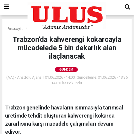
Anasayfa
Gündem
Trabzon'da kahverengi kokarcayla
mücadelede 5 bin dekarlık alan
ilaçlanacak
GÜNDEM
(AA) - Anadolu Ajansı | 01.06.2026 - 14:00, Güncelleme: 01.06.2026 - 13:36
1418+ kez okundu.
Trabzon genelinde havaların ısınmasıyla tarımsal
üretimde tehdit oluşturan kahverengi kokarca
zararlısına karşı mücadele çalışmaları devam
ediyor.