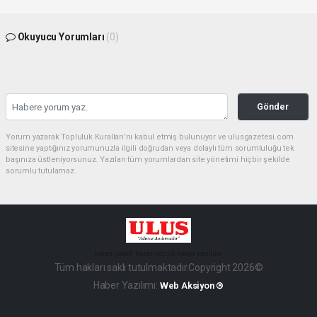
Okuyucu Yorumları
(0)
Gönder
Yorum yazarak Topluluk Kuralları’nı kabul etmiş bulunuyor ve ulusgazetesi.com
sitesine yaptığınız yorumunuzla ilgili doğrudan veya dolaylı tüm sorumluluğu tek
başınıza üstleniyorsunuz. Yazılan tüm yorumlardan site yönetimi hiçbir şekilde
sorumlu tutulamaz.
haber paketi
haber scripti
haber yazılımı
Tüm hakları saklı tutulmaktadır.Copyright 2026©
Haber Yazılımı:
Web Aksiyon ®