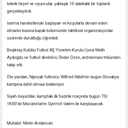
teknik heyet ve oyuncular, yaklaşık 10 dakikalık bir toplantı
gerçekleştirdi.
Isınma hareketleriyle başlayan ve koşularla devam eden
idmanın basına kapalı bölümünde taktiksel organizasyonlar
üzerinde durulduğu öğrenildi.
Beşiktaş Kulübü Futbol AŞ Yönetim Kurulu Üyesi Melih
Aydoğdu ve futbol direktörü Önder Özen, antrenmanı tribünden
takip etti.
Öte yandan, Nijeryalı futbolcu Wilfred Ndidi'nin bugün Slovakya
kampına dahil olması bekleniyor.
Siyah-beyazlılar, kamptaki ilk hazırlık maçında bugün TSİ
18.00'de Macaristan'ın Gyirmot takımı ile karşılaşacak.
Muhabir: Metin Arslancan