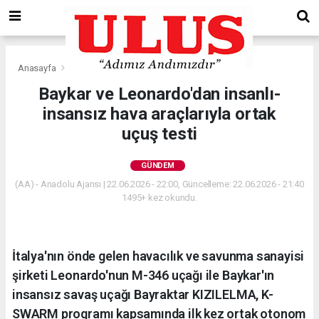
Anasayfa
Gündem
Baykar ve Leonardo'dan insanlı-
insansız hava araçlarıyla ortak
uçuş testi
GÜNDEM
(AA) - Anadolu Ajansı | 22.06.2026 - 22:00, Güncelleme: 22.06.2026 - 21:40
1495+ kez okundu.
İtalya'nın önde gelen havacılık ve savunma sanayisi
şirketi Leonardo'nun M-346 uçağı ile Baykar'ın
insansız savaş uçağı Bayraktar KIZILELMA, K-
SWARM programı kapsamında ilk kez ortak otonom