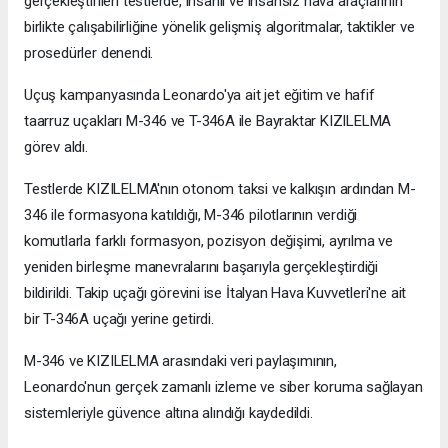
gerçekleştirilen testlerde, insanlı ve insansız hava araçlarının
birlikte çalışabilirliğine yönelik gelişmiş algoritmalar, taktikler ve
prosedürler denendi.
Uçuş kampanyasında Leonardo'ya ait jet eğitim ve hafif
taarruz uçakları M-346 ve T-346A ile Bayraktar KIZILELMA
görev aldı.
Testlerde KIZILELMA'nın otonom taksi ve kalkışın ardından M-
346 ile formasyona katıldığı, M-346 pilotlarının verdiği
komutlarla farklı formasyon, pozisyon değişimi, ayrılma ve
yeniden birleşme manevralarını başarıyla gerçekleştirdiği
bildirildi. Takip uçağı görevini ise İtalyan Hava Kuvvetleri'ne ait
bir T-346A uçağı yerine getirdi.
M-346 ve KIZILELMA arasındaki veri paylaşımının,
Leonardo'nun gerçek zamanlı izleme ve siber koruma sağlayan
sistemleriyle güvence altına alındığı kaydedildi.