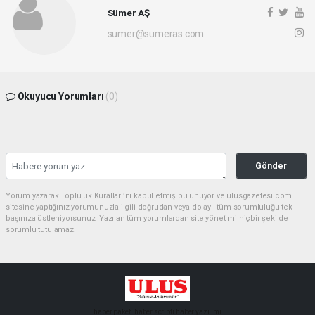
Sümer AŞ
sumer@sumeras.com
Okuyucu Yorumları
(0)
Gönder
Yorum yazarak Topluluk Kuralları’nı kabul etmiş bulunuyor ve ulusgazetesi.com
sitesine yaptığınız yorumunuzla ilgili doğrudan veya dolaylı tüm sorumluluğu tek
başınıza üstleniyorsunuz. Yazılan tüm yorumlardan site yönetimi hiçbir şekilde
sorumlu tutulamaz.
haber paketi
haber scripti
haber yazılımı