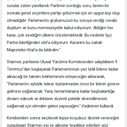
sorular zaten yanıtlandı. Partimin sorduğu soru, benim bir
sonraki genel seçimlere partiyi götürmek için en uygun kişi olup
olmadığıdır. Parlamento grubumuzun bu soruya verdiği cevabı
duydum ve bunu memnuniyetle kabul ediyorum. Aldığım her
karar, çok sevdiğim ülkemi öncelemektedir. Bu nedenle İşçi
Partisi liderliğinden istifa ediyorum. Kararımı bu sabah
Majesteleri Kral'a da bildirdim."
Starmer, partisinin Ulusal Yürütme Komitesinden adaylıkların 9
Temmuz'dan başlayarak Parlamentonun yaz tatili bitene kadar
alınacağı bir takvim belirlemesini isteyeceğini aktararak,
⁠"Parlamento eylülde tekrar toplanmadan önce bir liderin göreve
gelmesi sağlanacak. Yarış tamamlanana kadar başbakanlığa
devam edecek ve iktidarın düzenli şekilde devredilmesini
sağlamak için elimden geleni yapacağım." ifadelerini kullandı.
Kendisinden sonra seçilecek kişiye koşulsuz destek vereceğini
vurgulayan Starmer, eşi ve ailesine teşekkür ederken göz