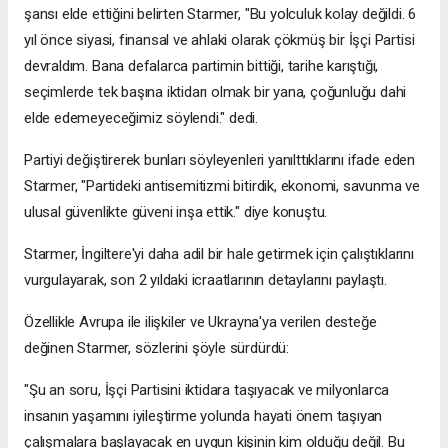
şansı elde ettiğini belirten Starmer, "Bu yolculuk kolay değildi. 6
yıl önce siyasi, finansal ve ahlaki olarak çökmüş bir İşçi Partisi
devraldım. Bana defalarca partimin bittiği, tarihe karıştığı,
seçimlerde tek başına iktidarı olmak bir yana, çoğunluğu dahi
elde edemeyeceğimiz söylendi." dedi.
Partiyi değiştirerek bunları söyleyenleri yanılttıklarını ifade eden
Starmer, "Partideki antisemitizmi bitirdik, ekonomi, savunma ve
ulusal güvenlikte güveni inşa ettik." diye konuştu.
Starmer, İngiltere'yi daha adil bir hale getirmek için çalıştıklarını
vurgulayarak, son 2 yıldaki icraatlarının detaylarını paylaştı.
Özellikle Avrupa ile ilişkiler ve Ukrayna'ya verilen desteğe
değinen Starmer, sözlerini şöyle sürdürdü:
"Şu an soru, İşçi Partisini iktidara taşıyacak ve milyonlarca
insanın yaşamını iyileştirme yolunda hayati önem taşıyan
çalışmalara başlayacak en uygun kişinin kim olduğu değil. Bu