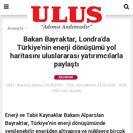
Anasayfa
Ekonomi
Bakan Bayraktar, Londra'da
Türkiye'nin enerji dönüşümü yol
haritasını uluslararası yatırımcılarla
paylaştı
EKONOMI
(AA) - Anadolu Ajansı | 24.06.2026 - 17:00, Güncelleme: 24.06.2026 - 16:55
1932+ kez okundu.
Enerji ve Tabii Kaynaklar Bakanı Alparslan
Bayraktar, Türkiye'nin enerji dönüşümünde
yenilenebilir enerjiden altyapıya ve nükleere birçok