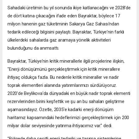
Sahadaki üretimin bu yıl sonunda ikiye katlanacağını ve 2028'de
de dört katına çıkacağını ifade eden Bayraktar, böylece 17
milyon hanenin gaz tüketiminin Sakarya Gaz Sahası'ndan
tedarik edileceği bilgisini paylaştı. Bayraktar, Türkiye'nin farklı
ülkelerdeki sahalarda gaz aramaya yönelik aktiviteleri
bulunduğunu da anımsattı.
Bayraktar, Türkiye'nin kritik minerallerle ilgili projelerine ilişkin,
"Enerji dönüşümünü gerçekleştirmek için kritik minerallere
ihtiyaç oldukça fazla. Bu nedenle kritik mineraller ve nadir
toprak elementleri alanında yatırımlarımızı sürdürüyoruz.
2020'de Beylikova'da dünyadaki en büyük nadir toprak elementi
rezervlerinden birini keşfettik ve şu an bu sahaları geliştirme
aşamasındayız. Özetle, 2035'e kadarki enerji dönüşüm
haritamız kapsamındaki hedeflerimizi gerçekleştirmek için 200
milyar dolar seviyesinde yatırıma ihtiyacımız var." dedi.
"Bölgede daha çeşitli enerji tedariki ve taşıma sistemlerine