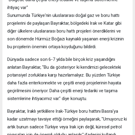
ihtiyaç var"
Sunumunda Türkiye'nin uluslararası doğal gaz ve boru hattı
projelerini de paylaşan Bayraktar, bölgedeki Irak ve Katar gibi
diğer ülkelere uluslararası boru hattı projeleri önerdiklerini ve
son dönemde Hürmüz Boğazı kaynaklı yaşanan enerji krizinin
bu projelerin önemini ortaya koyduğunu bildirdi.
Dünyada sadece son 6-7 yılda bile birçok kriz yaşandığını
anlatan Bayraktar, "Bu da gösteriyor ki kendimizi gelecekteki
potansiyel zorluklara karşı hazırlamalıyız. Bu yüzden Türkiye
daha fazla enterkonnekte ve çeşitli enerji projelerinin hayata
geçirilmesini öneriyor. Daha çeşitli enerji tedariki ve taşıma
sistemlerine ihtiyacımız var." diye konuştu.
Bayraktar, Iraklı yetkililere Irak-Türkiye boru hattını Basra'ya
kadar uzatmayı tavsiye ettiği örneğini paylaşarak, "Umuyoruz ki
artık bunun sadece Türkiye veya Irak için değil, küresel petrol
piyasaları için de önemli olduğu anlaşılır." ifadesini kullandı.