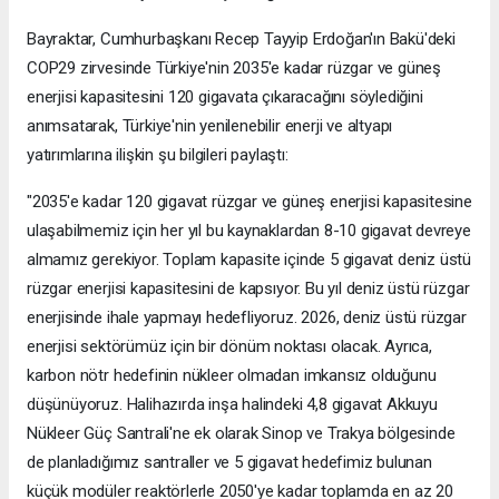
Bayraktar, Cumhurbaşkanı Recep Tayyip Erdoğan'ın Bakü'deki
COP29 zirvesinde Türkiye'nin 2035'e kadar rüzgar ve güneş
enerjisi kapasitesini 120 gigavata çıkaracağını söylediğini
anımsatarak, Türkiye'nin yenilenebilir enerji ve altyapı
yatırımlarına ilişkin şu bilgileri paylaştı:
"2035'e kadar 120 gigavat rüzgar ve güneş enerjisi kapasitesine
ulaşabilmemiz için her yıl bu kaynaklardan 8-10 gigavat devreye
almamız gerekiyor. Toplam kapasite içinde 5 gigavat deniz üstü
rüzgar enerjisi kapasitesini de kapsıyor. Bu yıl deniz üstü rüzgar
enerjisinde ihale yapmayı hedefliyoruz. 2026, deniz üstü rüzgar
enerjisi sektörümüz için bir dönüm noktası olacak. Ayrıca,
karbon nötr hedefinin nükleer olmadan imkansız olduğunu
düşünüyoruz. Halihazırda inşa halindeki 4,8 gigavat Akkuyu
Nükleer Güç Santrali'ne ek olarak Sinop ve Trakya bölgesinde
de planladığımız santraller ve 5 gigavat hedefimiz bulunan
küçük modüler reaktörlerle 2050'ye kadar toplamda en az 20