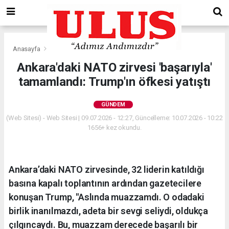
Anasayfa
Gündem
Ankara'daki NATO zirvesi 'başarıyla'
tamamlandı: Trump'ın öfkesi yatıştı
GÜNDEM
(Web Sitesi) - Web Sitesi | 09.07.2026 - 12:27, Güncelleme: 10.07.2026 - 10:22
1656+ kez okundu.
Ankara’daki NATO zirvesinde, 32 liderin katıldığı
basına kapalı toplantının ardından gazetecilere
konuşan Trump, "Aslında muazzamdı. O odadaki
birlik inanılmazdı, adeta bir sevgi seliydi, oldukça
çılgıncaydı. Bu, muazzam derecede başarılı bir