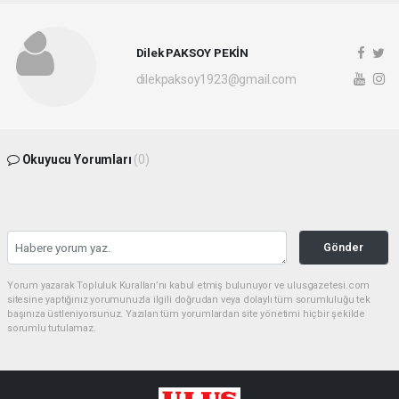
Dilek PAKSOY PEKİN
dilekpaksoy1923@gmail.com
Okuyucu Yorumları
(0)
Gönder
Yorum yazarak Topluluk Kuralları’nı kabul etmiş bulunuyor ve ulusgazetesi.com
sitesine yaptığınız yorumunuzla ilgili doğrudan veya dolaylı tüm sorumluluğu tek
başınıza üstleniyorsunuz. Yazılan tüm yorumlardan site yönetimi hiçbir şekilde
sorumlu tutulamaz.