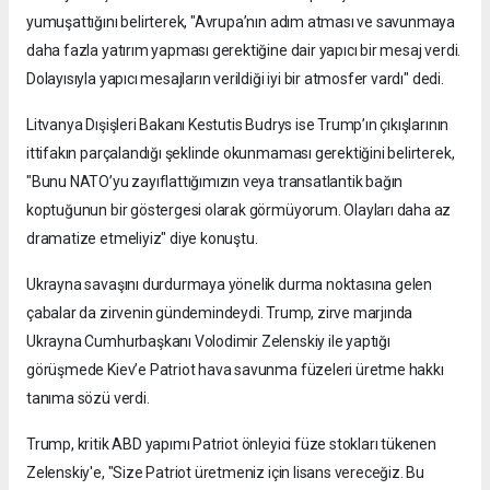
yumuşattığını belirterek, "Avrupa’nın adım atması ve savunmaya
daha fazla yatırım yapması gerektiğine dair yapıcı bir mesaj verdi.
Dolayısıyla yapıcı mesajların verildiği iyi bir atmosfer vardı" dedi.
Litvanya Dışişleri Bakanı Kestutis Budrys ise Trump’ın çıkışlarının
ittifakın parçalandığı şeklinde okunmaması gerektiğini belirterek,
"Bunu NATO’yu zayıflattığımızın veya transatlantik bağın
koptuğunun bir göstergesi olarak görmüyorum. Olayları daha az
dramatize etmeliyiz" diye konuştu.
Ukrayna savaşını durdurmaya yönelik durma noktasına gelen
çabalar da zirvenin gündemindeydi. Trump, zirve marjında
Ukrayna Cumhurbaşkanı Volodimir Zelenskiy ile yaptığı
görüşmede Kiev’e Patriot hava savunma füzeleri üretme hakkı
tanıma sözü verdi.
Trump, kritik ABD yapımı Patriot önleyici füze stokları tükenen
Zelenskiy'e, "Size Patriot üretmeniz için lisans vereceğiz. Bu