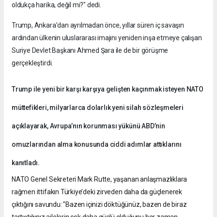
oldukça harika, değil mi?" dedi.
Trump, Ankara’dan ayrılmadan önce, yıllar süren iç savaşın
ardından ülkenin uluslararası imajını yeniden inşa etmeye çalışan
Suriye Devlet Başkanı Ahmed Şara ile de bir görüşme
gerçekleştirdi.
Trump ile yeni bir karşı karşıya gelişten kaçınmak isteyen NATO
müttefikleri, milyarlarca dolarlık yeni silah sözleşmeleri
açıklayarak, Avrupa’nın korunması yükünü ABD’nin
omuzlarından alma konusunda ciddi adımlar attıklarını
kanıtladı.
NATO Genel Sekreteri Mark Rutte, yaşanan anlaşmazlıklara
rağmen ittifakın Türkiye’deki zirveden daha da güçlenerek
çıktığını savundu: "Bazen içinizi döktüğünüz, bazen de biraz
tartıştığınız ailelerin çok daha güçlü olduğunu her zaman