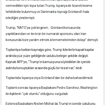
vermedikleri için topa tutan Trump, İspanya ile ticareti kesme
tehdidinde bulunmuş ve Danimarka toprağı Grönland’ı hala
istediğini yinelemişti.
Trump, "NATO’ya çok kırgınım... Grönland konusunda
yaptıklarından ve terörün bir numaralı sponsoru olan İran
konusunda bize yardım etmek istememelerinden dolayı" demişti.
Toplantıya katılan kaynağa göre, Trump liderlerle kapalı kapılar
ardında yüz yüze geldiğinde üslubu belirgin şekilde değişti.
Kaynak AFP’ye, "Trump’ın kamuoyuna söyledikleri ile içeride
aslında konuştukları arasında güçlü bir tezat var," dedi.
Toplantıda İspanya veya Grönland’dan bir daha bahsedilmedi.
Toplantı sonrası İspanya Başbakanı Pedro Sanchez, Washington
ile ilişkilerin "çok olumlu" olduğunu vurguladı.
Estonya Başbakanı Kristen Michal da Trump’ın içeride üslubunu