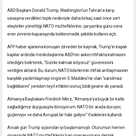
ABD Başkanı Donald Trump, Washington'un Tahran'a karşı
savaşına verdikleri tepki nedeniyle daha birkaç saat önce sert
eleştiriler yönelttiği NATO müttefiklerine, çarşamba günü sona
eren zirvenin kapanışında beklenmedik şekilde kollarını açtı.
AFP haber ajansına konuşan zirveden bir kaynak, Trump’ın kapalı
kapılar ardında mevkidaşlarına ABD’nin askeri ittifakta kalmasını
istediğini belirterek, "Sizinle kalmak istiyoruz" güvencesini
verdiğini aktardı. Bu durum, NATO liderlerinin ittifak antlaşmasının
karşılıklı yardımlaşmayı öngören 5. Maddesi'ne olan "sarsılmaz
bağlılıklarını" yeniden teyit ettikleri sonuç bildirgesine de yansıdı.
Almanya Başbakanı Friedrich Merz, "Almanya’ya büyük bir katkı
sağladığımız duygusuyla dönüyorum: NATO bir arada duruyor,
güçleniyor ve daha Avrupalı bir hale geliyor" ifadelerini kullandı.
Ancak gün Trump açısından iyi başlamamıştı. Oturumun hemen
öncesinde NATO müttefiklerini İran operasyonuna destek