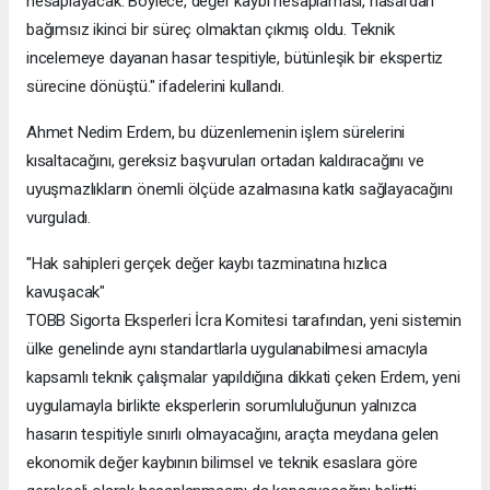
hesaplayacak. Böylece, değer kaybı hesaplaması, hasardan
bağımsız ikinci bir süreç olmaktan çıkmış oldu. Teknik
incelemeye dayanan hasar tespitiyle, bütünleşik bir ekspertiz
sürecine dönüştü." ifadelerini kullandı.
Ahmet Nedim Erdem, bu düzenlemenin işlem sürelerini
kısaltacağını, gereksiz başvuruları ortadan kaldıracağını ve
uyuşmazlıkların önemli ölçüde azalmasına katkı sağlayacağını
vurguladı.
"Hak sahipleri gerçek değer kaybı tazminatına hızlıca
kavuşacak"
TOBB Sigorta Eksperleri İcra Komitesi tarafından, yeni sistemin
ülke genelinde aynı standartlarla uygulanabilmesi amacıyla
kapsamlı teknik çalışmalar yapıldığına dikkati çeken Erdem, yeni
uygulamayla birlikte eksperlerin sorumluluğunun yalnızca
hasarın tespitiyle sınırlı olmayacağını, araçta meydana gelen
ekonomik değer kaybının bilimsel ve teknik esaslara göre