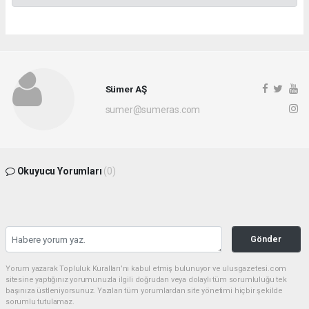
Sümer AŞ
sumer@sumeras.com
Okuyucu Yorumları
(0)
Gönder
Yorum yazarak Topluluk Kuralları’nı kabul etmiş bulunuyor ve ulusgazetesi.com
sitesine yaptığınız yorumunuzla ilgili doğrudan veya dolaylı tüm sorumluluğu tek
başınıza üstleniyorsunuz. Yazılan tüm yorumlardan site yönetimi hiçbir şekilde
sorumlu tutulamaz.