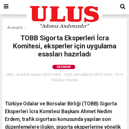
Anasayfa
Ekonomi
TOBB Sigorta Eksperleri İcra
Komitesi, eksperler için uygulama
esasları hazırladı
EKONOMI
(AA) - Anadolu Ajansı | 09.07.2026 - 14:30, Güncelleme: 09.07.2026 - 14:16
1502 kez okundu.
Türkiye Odalar ve Borsalar Birliği (TOBB) Sigorta
Eksperleri İcra Komitesi Başkanı Ahmet Nedim
Erdem, trafik sigortası konusunda yapılan son
düzenlemelere ilişkin, sigorta eksperlerine yönelik