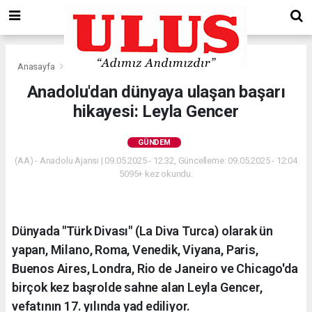
Anasayfa
Gündem
Anadolu'dan dünyaya ulaşan başarı
hikayesi: Leyla Gencer
GÜNDEM
(AA) - Anadolu Ajansı | 09.05.2025 - 12:32, Güncelleme: 09.05.2025 - 12:04
5095+ kez okundu.
Dünyada "Türk Divası" (La Diva Turca) olarak ün
yapan, ​​​​​​​Milano, Roma, Venedik, Viyana, Paris,
Buenos Aires, Londra, Rio de Janeiro ve Chicago'da
birçok kez başrolde sahne alan Leyla Gencer,
vefatının 17. yılında yad ediliyor.