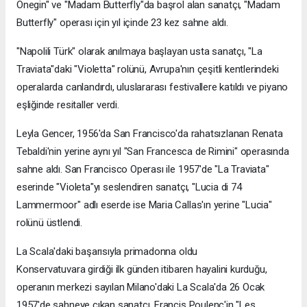
Onegin" ve "Madam Butterfly"da başrol alan sanatçı, "Madam
Butterfly" operası için yıl içinde 23 kez sahne aldı.
"Napolili Türk" olarak anılmaya başlayan usta sanatçı, "La
Traviata"daki "Violetta" rolünü, Avrupa'nın çeşitli kentlerindeki
operalarda canlandırdı, uluslararası festivallere katıldı ve piyano
eşliğinde resitaller verdi.
Leyla Gencer, 1956'da San Francisco'da rahatsızlanan Renata
Tebaldi'nin yerine aynı yıl "San Francesca de Rimini" operasında
sahne aldı. San Francisco Operası ile 1957'de "La Traviata"
eserinde "Violeta"yı seslendiren sanatçı, "Lucia di 74
Lammermoor" adlı eserde ise Maria Callas'ın yerine "Lucia"
rolünü üstlendi.
La Scala'daki başarısıyla primadonna oldu
Konservatuvara girdiği ilk günden itibaren hayalini kurduğu,
operanın merkezi sayılan Milano'daki La Scala'da 26 Ocak
1957'de sahneye çıkan sanatçı, Francis Poulenc'in "Les