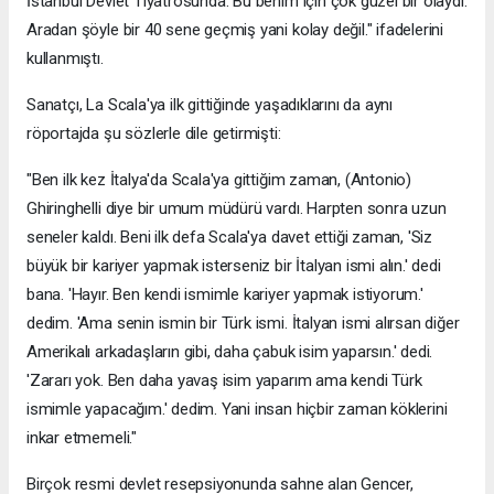
İstanbul Devlet Tiyatrosunda. Bu benim için çok güzel bir olaydı.
Aradan şöyle bir 40 sene geçmiş yani kolay değil." ifadelerini
kullanmıştı.
Sanatçı, La Scala'ya ilk gittiğinde yaşadıklarını da aynı
röportajda şu sözlerle dile getirmişti:
"Ben ilk kez İtalya'da Scala'ya gittiğim zaman, (Antonio)
Ghiringhelli diye bir umum müdürü vardı. Harpten sonra uzun
seneler kaldı. Beni ilk defa Scala'ya davet ettiği zaman, 'Siz
büyük bir kariyer yapmak isterseniz bir İtalyan ismi alın.' dedi
bana. 'Hayır. Ben kendi ismimle kariyer yapmak istiyorum.'
dedim. 'Ama senin ismin bir Türk ismi. İtalyan ismi alırsan diğer
Amerikalı arkadaşların gibi, daha çabuk isim yaparsın.' dedi.
'Zararı yok. Ben daha yavaş isim yaparım ama kendi Türk
ismimle yapacağım.' dedim. Yani insan hiçbir zaman köklerini
inkar etmemeli."
Birçok resmi devlet resepsiyonunda sahne alan Gencer,