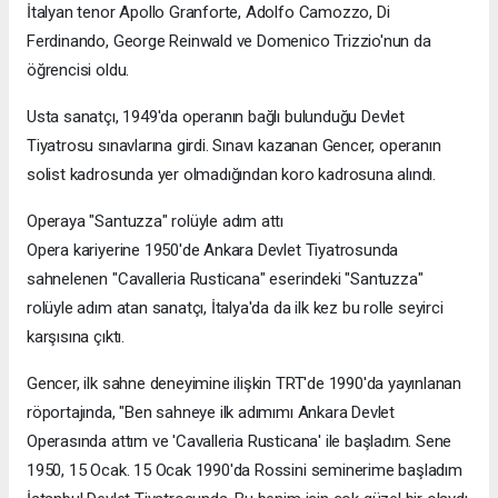
İtalyan tenor Apollo Granforte, Adolfo Camozzo, Di
Ferdinando, George Reinwald ve Domenico Trizzio'nun da
öğrencisi oldu.
Usta sanatçı, 1949'da operanın bağlı bulunduğu Devlet
Tiyatrosu sınavlarına girdi. Sınavı kazanan Gencer, operanın
solist kadrosunda yer olmadığından koro kadrosuna alındı.
Operaya "Santuzza" rolüyle adım attı
Opera kariyerine 1950'de Ankara Devlet Tiyatrosunda
sahnelenen "Cavalleria Rusticana" eserindeki "Santuzza"
rolüyle adım atan sanatçı, İtalya'da da ilk kez bu rolle seyirci
karşısına çıktı.
Gencer, ilk sahne deneyimine ilişkin TRT'de 1990'da yayınlanan
röportajında, "Ben sahneye ilk adımımı Ankara Devlet
Operasında attım ve 'Cavalleria Rusticana' ile başladım. Sene
1950, 15 Ocak. 15 Ocak 1990'da Rossini seminerime başladım