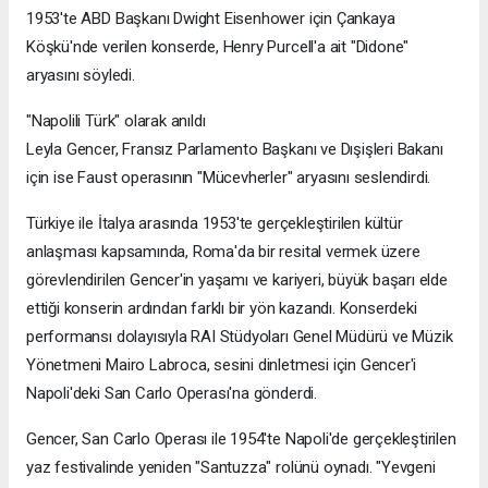
1953'te ABD Başkanı Dwight Eisenhower için Çankaya
Köşkü'nde verilen konserde, Henry Purcell'a ait "Didone"
aryasını söyledi.
"Napolili Türk" olarak anıldı
Leyla Gencer, Fransız Parlamento Başkanı ve Dışişleri Bakanı
için ise Faust operasının "Mücevherler" aryasını seslendirdi.
Türkiye ile İtalya arasında 1953'te gerçekleştirilen kültür
anlaşması kapsamında, Roma'da bir resital vermek üzere
görevlendirilen Gencer'in yaşamı ve kariyeri, büyük başarı elde
ettiği konserin ardından farklı bir yön kazandı. Konserdeki
performansı dolayısıyla RAI Stüdyoları Genel Müdürü ve Müzik
Yönetmeni Mairo Labroca, sesini dinletmesi için Gencer'i
Napoli'deki San Carlo Operası'na gönderdi.
Gencer, San Carlo Operası ile 1954'te Napoli'de gerçekleştirilen
yaz festivalinde yeniden "Santuzza" rolünü oynadı. "Yevgeni