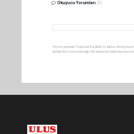
Okuyucu Yorumları
(0)
Yorum yazarak Topluluk Kuralları’nı kabul etmiş bulu
dolaylı tüm sorumluluğu tek başınıza üstleniyorsunuz
Pro-0.058