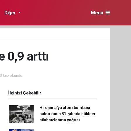
Diğer
Menü
 0,9 arttı
5 kez okundu.
İlginizi Çekebilir
Hiroşima'ya atom bombası
saldırısının 81. yılında nükleer
silahsızlanma çağrısı