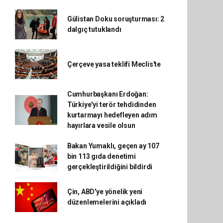
Gülistan Doku soruşturması: 2
dalgıç tutuklandı
Çerçeve yasa teklifi Meclis'te
Cumhurbaşkanı Erdoğan:
Türkiye'yi terör tehdidinden
kurtarmayı hedefleyen adım
hayırlara vesile olsun
Bakan Yumaklı, geçen ay 107
bin 113 gıda denetimi
gerçekleştirildiğini bildirdi
Çin, ABD'ye yönelik yeni
düzenlemelerini açıkladı