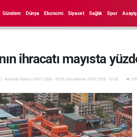
Gündem
Dünya
Ekonomi
Siyaset
Sağlık
Spor
Asayiş
ın ihracatı mayısta yüzde
 - Anadolu Ajansı | 09.07.2026 - 13:30, Güncelleme: 09.07.2026 - 13:03
155