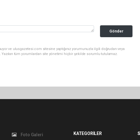
Gönder
nuyor ve ulusgazetesi.com sitesine yaptığınız yorumunuzla ilgili doğrudan veya
. Yazılan tüm yorumlardan site yönetimi hiçbir şekilde sorumlu tutulamaz.
KATEGORİLER
S
Foto Galeri