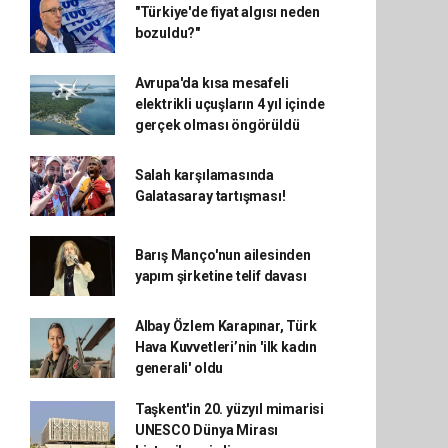
"Türkiye'de fiyat algısı neden
bozuldu?"
Avrupa'da kısa mesafeli
elektrikli uçuşların 4 yıl içinde
gerçek olması öngörüldü
Salah karşılamasında
Galatasaray tartışması!
Barış Manço'nun ailesinden
yapım şirketine telif davası
Albay Özlem Karapınar, Türk
Hava Kuvvetleri’nin 'ilk kadın
generali' oldu
Taşkent'in 20. yüzyıl mimarisi
UNESCO Dünya Mirası