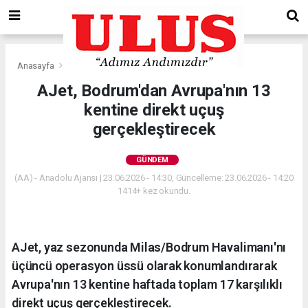
Anasayfa
Gündem
AJet, Bodrum'dan Avrupa'nın 13
kentine direkt uçuş
gerçekleştirecek
GÜNDEM
(AA) - Anadolu Ajansı | 23.06.2026 - 14:30, Güncelleme: 23.06.2026 - 14:20
1414+ kez okundu.
AJet, yaz sezonunda Milas/Bodrum Havalimanı'nı
üçüncü operasyon üssü olarak konumlandırarak
Avrupa'nın 13 kentine haftada toplam 17 karşılıklı
direkt uçuş gerçekleştirecek.