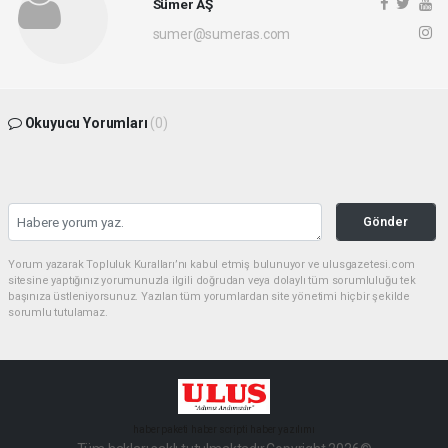
Sümer AŞ
sumer@sumeras.com
Okuyucu Yorumları
(0)
Gönder
Yorum yazarak Topluluk Kuralları’nı kabul etmiş bulunuyor ve ulusgazetesi.com
sitesine yaptığınız yorumunuzla ilgili doğrudan veya dolaylı tüm sorumluluğu tek
başınıza üstleniyorsunuz. Yazılan tüm yorumlardan site yönetimi hiçbir şekilde
sorumlu tutulamaz.
haber paketi
haber scripti
haber yazılımı