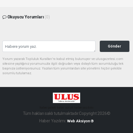
Okuyucu Yorumları
(0)
Gönder
Yorum yazarak Topluluk Kuralları’nı kabul etmiş bulunuyor ve ulusgazetesi.com
sitesine yaptığınız yorumunuzla ilgili doğrudan veya dolaylı tüm sorumluluğu tek
başınıza üstleniyorsunuz. Yazılan tüm yorumlardan site yönetimi hiçbir şekilde
sorumlu tutulamaz.
haber paketi
haber scripti
haber yazılımı
Tüm hakları saklı tutulmaktadır.Copyright 2026©
Haber Yazılımı:
Web Aksiyon ®