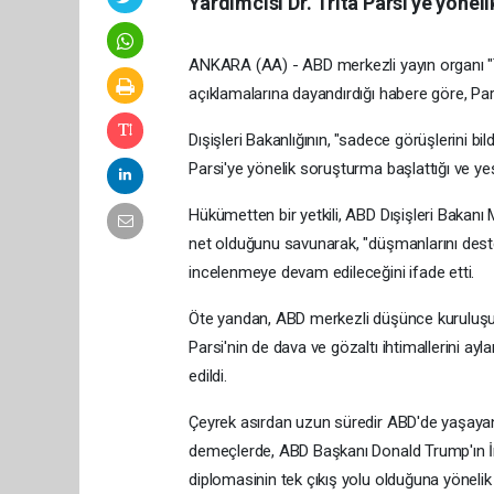
Yardımcısı Dr. Trita Parsi'ye yöneli
ANKARA (AA) - ABD merkezli yayın organı "The
açıklamalarına dayandırdığı habere göre, Pa
Dışişleri Bakanlığının, "sadece görüşlerini 
Parsi'ye yönelik soruşturma başlattığı ve yeşil
Hükümetten bir yetkili, ABD Dışişleri Bakanı
net olduğunu savunarak, "düşmanlarını destekl
incelenmeye devam edileceğini ifade etti. ​​​​​​​
Öte yandan, ABD merkezli düşünce kuruluşu
Parsi'nin de dava ve gözaltı ihtimallerini ay
edildi.
Çeyrek asırdan uzun süredir ABD'de yaşayan İ
demeçlerde, ABD Başkanı Donald Trump'ın İr
diplomasinin tek çıkış yolu olduğuna yöneli