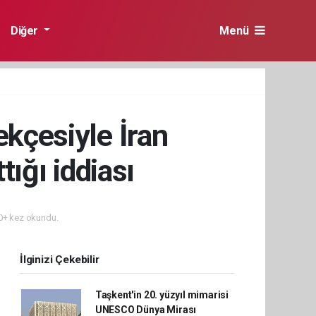
Diğer
Menü
ekçesiyle İran
ığı iddiası
+ kez okundu.
İlginizi Çekebilir
Taşkent'in 20. yüzyıl mimarisi
UNESCO Dünya Mirası