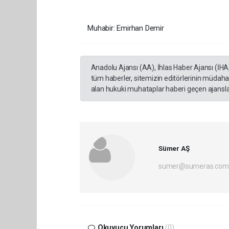
Muhabir: Emirhan Demir
Anadolu Ajansı (AA), İhlas Haber Ajansı (İHA
tüm haberler, sitemizin editörlerinin müdaha
alan hukuki muhataplar haberi geçen ajanslar
Sümer AŞ
sumer@sumeras.com
Okuyucu Yorumları
(0)