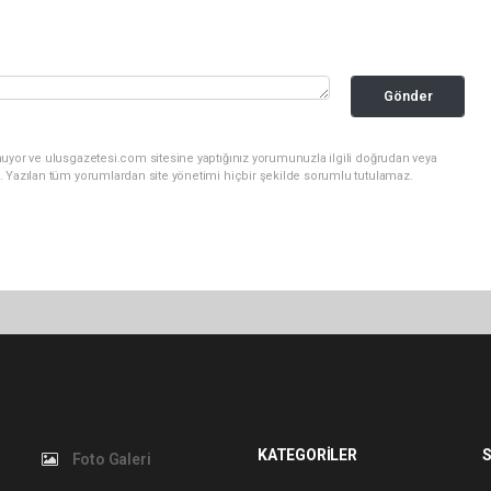
Gönder
nuyor ve ulusgazetesi.com sitesine yaptığınız yorumunuzla ilgili doğrudan veya
. Yazılan tüm yorumlardan site yönetimi hiçbir şekilde sorumlu tutulamaz.
KATEGORİLER
S
Foto Galeri