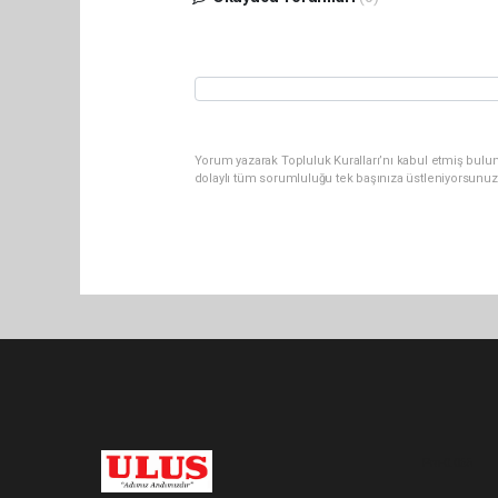
Yorum yazarak Topluluk Kuralları’nı kabul etmiş bulu
dolaylı tüm sorumluluğu tek başınıza üstleniyorsunuz
Pro-0.065