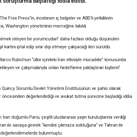
k soruşturma başlattığı iddia edildi.
 Free Press"in, incelenen iç belgeler ve ABD'li yetkililerin
rsi, Washington yönetiminin merceğine takıldı.
bildirmek isteyen bir yorumcudan" daha fazlası olduğu düşünülen
 kartını iptal edip sınır dışı etmeye çalışacağı ileri sürüldü.
 Marco Rubio'nun "ülke içindeki İran etkisiyle mücadele" konusunda
eyen ve çalışmalarıyla onları hedeflerine yaklaştıran kişilerin"
 Quincy Sorumlu Devlet Yönetimi Enstitüsünün ve şahsi olarak
lar öncesinden değerlendirdiği ve avukat tutma sürecine başladığı iddia
ran doğumlu Parsi, çeşitli uluslararası yayın kuruluşlarına verdiği
an ile savaşa girerek "kendini çıkmaza soktuğuna" ve Tahran ile
k değerlendirmelerde bulunmuştu.