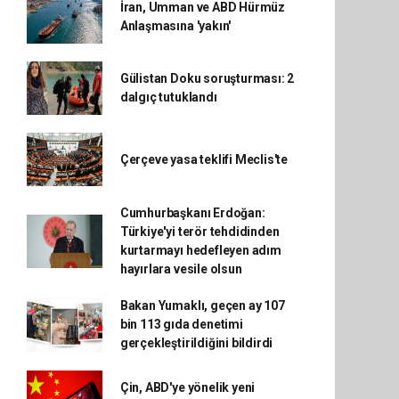
İran, Umman ve ABD Hürmüz
Anlaşmasına 'yakın'
Gülistan Doku soruşturması: 2
dalgıç tutuklandı
Çerçeve yasa teklifi Meclis'te
Cumhurbaşkanı Erdoğan:
Türkiye'yi terör tehdidinden
kurtarmayı hedefleyen adım
hayırlara vesile olsun
Bakan Yumaklı, geçen ay 107
bin 113 gıda denetimi
gerçekleştirildiğini bildirdi
Çin, ABD'ye yönelik yeni