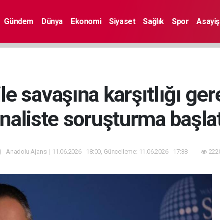
Gündem
Dünya
Ekonomi
Siyaset
Sağlık
Spor
Asayiş
ile savaşına karşıtlığı ger
aliste soruşturma başlatt
 - Anadolu Ajansı | 11.06.2026 - 18:00, Güncelleme: 11.06.2026 - 17:38
2220