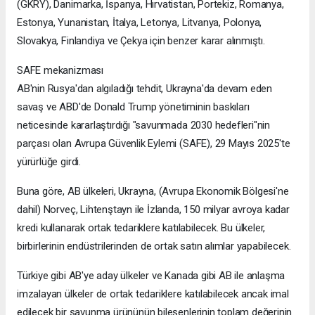
(GKRY), Danimarka, İspanya, Hırvatistan, Portekiz, Romanya,
Estonya, Yunanistan, İtalya, Letonya, Litvanya, Polonya,
Slovakya, Finlandiya ve Çekya için benzer karar alınmıştı.
SAFE mekanizması
AB'nin Rusya'dan algıladığı tehdit, Ukrayna'da devam eden
savaş ve ABD'de Donald Trump yönetiminin baskıları
neticesinde kararlaştırdığı "savunmada 2030 hedefleri"nin
parçası olan Avrupa Güvenlik Eylemi (SAFE), 29 Mayıs 2025'te
yürürlüğe girdi.
Buna göre, AB ülkeleri, Ukrayna, (Avrupa Ekonomik Bölgesi'ne
dahil) Norveç, Lihtenştayn ile İzlanda, 150 milyar avroya kadar
kredi kullanarak ortak tedariklere katılabilecek. Bu ülkeler,
birbirlerinin endüstrilerinden de ortak satın alımlar yapabilecek.
Türkiye gibi AB'ye aday ülkeler ve Kanada gibi AB ile anlaşma
imzalayan ülkeler de ortak tedariklere katılabilecek ancak imal
edilecek bir savunma ürününün bileşenlerinin toplam değerinin