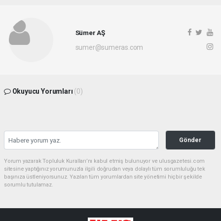
Sümer AŞ
sumer@sumeras.com
Okuyucu Yorumları
(0)
Gönder
Yorum yazarak Topluluk Kuralları’nı kabul etmiş bulunuyor ve ulusgazetesi.com
sitesine yaptığınız yorumunuzla ilgili doğrudan veya dolaylı tüm sorumluluğu tek
başınıza üstleniyorsunuz. Yazılan tüm yorumlardan site yönetimi hiçbir şekilde
sorumlu tutulamaz.