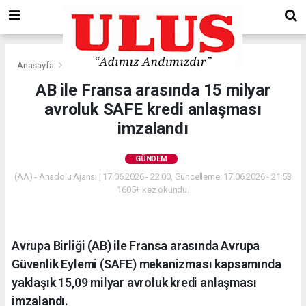
Anasayfa
Gündem
AB ile Fransa arasında 15 milyar
avroluk SAFE kredi anlaşması
imzalandı
GÜNDEM
(AA) - Anadolu Ajansı | 17.06.2026 - 22:00, Güncelleme: 17.06.2026 - 21:53
1605+ kez okundu.
Avrupa Birliği (AB) ile Fransa arasında Avrupa
Güvenlik Eylemi (SAFE) mekanizması kapsamında
yaklaşık 15,09 milyar avroluk kredi anlaşması
imzalandı.