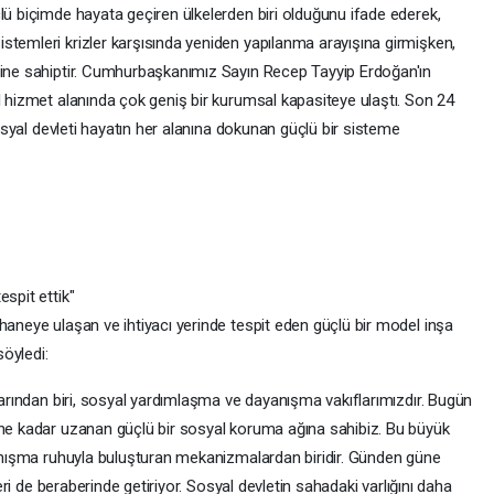
lü biçimde hayata geçiren ülkelerden biri olduğunu ifade ederek,
stemleri krizler karşısında yeniden yapılanma arayışına girmişken,
mine sahiptir. Cumhurbaşkanımız Sayın Recep Tayyip Erdoğan'ın
l hizmet alanında çok geniş bir kurumsal kapasiteye ulaştı. Son 24
 sosyal devleti hayatın her alanına dokunan güçlü bir sisteme
spit ettik"
haneye ulaşan ve ihtiyacı yerinde tespit eden güçlü bir model inşa
söyledi:
ılarından biri, sosyal yardımlaşma ve dayanışma vakıflarımızdır. Bugün
ine kadar uzanan güçlü bir sosyal koruma ağına sahibiz. Bu büyük
ayanışma ruhuyla buluşturan mekanizmalardan biridir. Günden güne
leri de beraberinde getiriyor. Sosyal devletin sahadaki varlığını daha