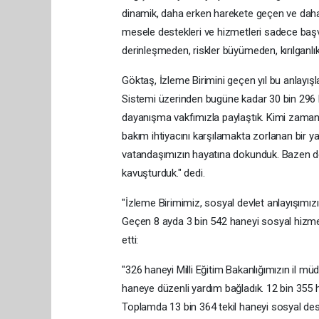
dinamik, daha erken harekete geçen ve daha b
mesele destekleri ve hizmetleri sadece başv
derinleşmeden, riskler büyümeden, kırılganlı
Göktaş, İzleme Birimini geçen yıl bu anlayışl
Sistemi üzerinden bugüne kadar 30 bin 296 k
dayanışma vakfımızla paylaştık. Kimi zaman
bakım ihtiyacını karşılamakta zorlanan bir ya
vatandaşımızın hayatına dokunduk. Bazen de
kavuşturduk." dedi.
"İzleme Birimimiz, sosyal devlet anlayışımız
Geçen 8 ayda 3 bin 542 haneyi sosyal hizmet
etti:
"326 haneyi Milli Eğitim Bakanlığımızın il müd
haneye düzenli yardım bağladık. 12 bin 355 ha
Toplamda 13 bin 364 tekil haneyi sosyal de