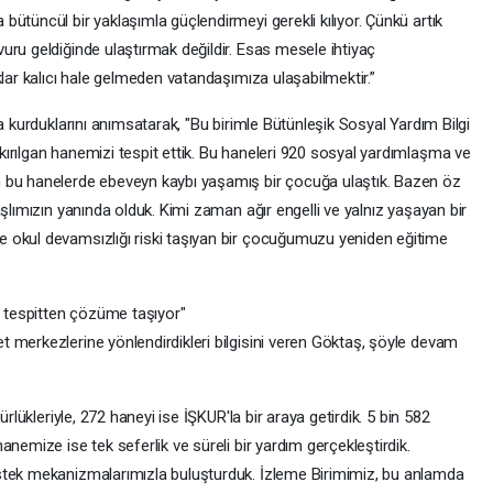
ütüncül bir yaklaşımla güçlendirmeyi gerekli kılıyor. Çünkü artık
uru geldiğinde ulaştırmak değildir. Esas mesele ihtiyaç
klar kalıcı hale gelmeden vatandaşımıza ulaşabilmektir.”
a kurduklarını anımsatarak, "Bu birimle Bütünleşik Sosyal Yardım Bilgi
ırılgan hanemizi tespit ettik. Bu haneleri 920 sosyal yardımlaşma ve
 bu hanelerde ebeveyn kaybı yaşamış bir çocuğa ulaştık. Bazen öz
şlımızın yanında olduk. Kimi zaman ağır engelli ve yalnız yaşayan bir
 okul devamsızlığı riski taşıyan bir çocuğumuzu yeniden eğitime
ı tespitten çözüme taşıyor"
 merkezlerine yönlendirdikleri bilgisini veren Göktaş, şöyle devam
ürlükleriyle, 272 haneyi ise İŞKUR'la bir araya getirdik. 5 bin 582
nemize ise tek seferlik ve süreli bir yardım gerçekleştirdik.
stek mekanizmalarımızla buluşturduk. İzleme Birimimiz, bu anlamda