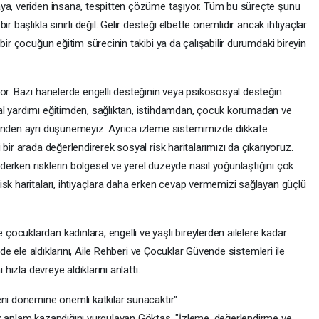
aya, veriden insana, tespitten çözüme taşıyor. Tüm bu süreçte şunu
r başlıkla sınırlı değil. Gelir desteği elbette önemlidir ancak ihtiyaçlar
bir çocuğun eğitim sürecinin takibi ya da çalışabilir durumdaki bireyin
or. Bazı hanelerde engelli desteğinin veya psikososyal desteğin
al yardımı eğitimden, sağlıktan, istihdamdan, çocuk korumadan ve
rinden ayrı düşünemeyiz. Ayrıca izleme sistemimizde dikkate
bir arada değerlendirerek sosyal risk haritalarımızı da çıkarıyoruz.
 ederken risklerin bölgesel ve yerel düzeyde nasıl yoğunlaştığını çok
isk haritaları, ihtiyaçlara daha erken cevap vermemizi sağlayan güçlü
cuklardan kadınlara, engelli ve yaşlı bireylerden ailelere kadar
nde ele aldıklarını, Aile Rehberi ve Çocuklar Güvende sistemleri ile
 hızla devreye aldıklarını anlattı.
eni dönemine önemli katkılar sunacaktır"
k anlam kazandığını vurgulayan Göktaş, "İzleme, değerlendirme ve