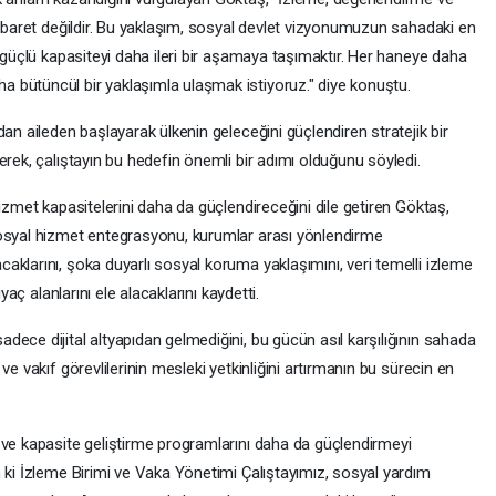
 ibaret değildir. Bu yaklaşım, sosyal devlet vizyonumuzun sahadaki en
u güçlü kapasiteyi daha ileri bir aşamaya taşımaktır. Her haneye daha
 bütüncül bir yaklaşımla ulaşmak istiyoruz." diye konuştu.
an aileden başlayarak ülkenin geleceğini güçlendiren stratejik bir
erek, çalıştayın bu hedefin önemli bir adımı olduğunu söyledi.
izmet kapasitelerini daha da güçlendireceğini dile getiren Göktaş,
sosyal hizmet entegrasyonu, kurumlar arası yönlendirme
klarını, şoka duyarlı sosyal koruma yaklaşımını, veri temelli izleme
yaç alanlarını ele alacaklarını kaydetti.
ece dijital altyapıdan gelmediğini, bu gücün asıl karşılığının sahada
ve vakıf görevlilerinin mesleki yetkinliğini artırmanın bu sürecin en
 ve kapasite geliştirme programlarını daha da güçlendirmeyi
 ki İzleme Birimi ve Vaka Yönetimi Çalıştayımız, sosyal yardım