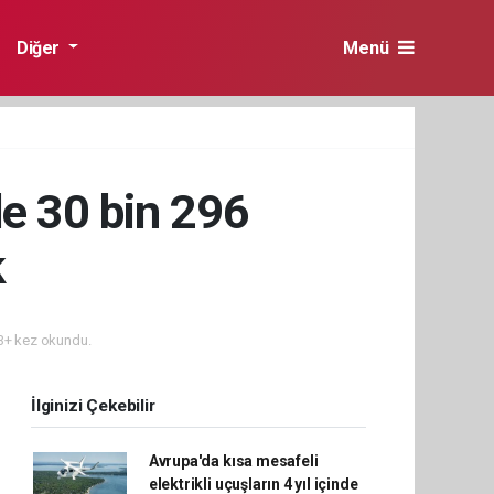
Diğer
Menü
de 30 bin 296
k
+ kez okundu.
İlginizi Çekebilir
Avrupa'da kısa mesafeli
elektrikli uçuşların 4 yıl içinde