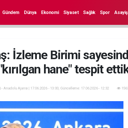
Gündem
Dünya
Ekonomi
Siyaset
Sağlık
Spor
Asayiş
: İzleme Birimi sayesin
"kırılgan hane" tespit etti
 - Anadolu Ajansı | 17.06.2026 - 13:00, Güncelleme: 17.06.2026 - 12:32
1563