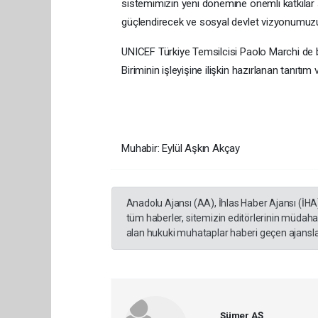
sistemimizin yeni dönemine önemli katkılar
güçlendirecek ve sosyal devlet vizyonumuzu 
UNICEF Türkiye Temsilcisi Paolo Marchi de 
Biriminin işleyişine ilişkin hazırlanan tanıtım
Muhabir: Eylül Aşkın Akçay
Anadolu Ajansı (AA), İhlas Haber Ajansı (İHA
tüm haberler, sitemizin editörlerinin müdaha
alan hukuki muhataplar haberi geçen ajanslar
Sümer AŞ