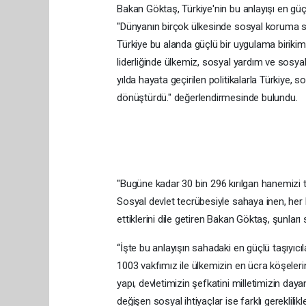
Bakan Göktaş, Türkiye'nin bu anlayışı en güç
"Dünyanın birçok ülkesinde sosyal koruma si
Türkiye bu alanda güçlü bir uygulama biriki
liderliğinde ülkemiz, sosyal yardım ve sosya
yılda hayata geçirilen politikalarla Türkiye,
dönüştürdü." değerlendirmesinde bulundu.
"Bugüne kadar 30 bin 296 kırılgan hanemizi te
Sosyal devlet tecrübesiyle sahaya inen, her 
ettiklerini dile getiren Bakan Göktaş, şunları 
“İşte bu anlayışın sahadaki en güçlü taşıyıc
1003 vakfımız ile ülkemizin en ücra köşeler
yapı, devletimizin şefkatini milletimizin d
değişen sosyal ihtiyaçlar ise farklı gereklilik