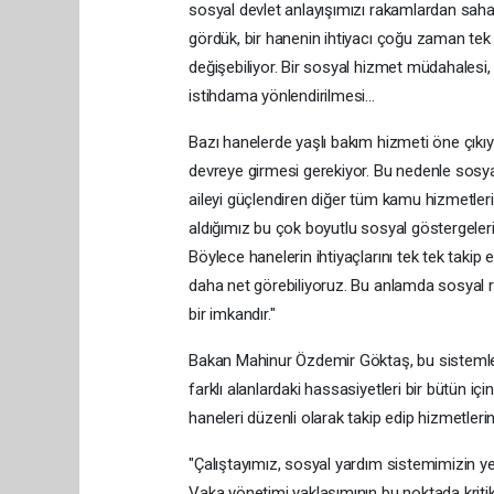
sosyal devlet anlayışımızı rakamlardan sah
gördük, bir hanenin ihtiyacı çoğu zaman tek bi
değişebiliyor. Bir sosyal hizmet müdahalesi, 
istihdama yönlendirilmesi...
Bazı hanelerde yaşlı bakım hizmeti öne çıkıy
devreye girmesi gerekiyor. Bu nedenle sosy
aileyi güçlendiren diğer tüm kamu hizmetle
aldığımız bu çok boyutlu sosyal göstergeleri 
Böylece hanelerin ihtiyaçlarını tek tek takip
daha net görebiliyoruz. Bu anlamda sosyal r
bir imkandır."
Bakan Mahinur Özdemir Göktaş, bu sistemle ço
farklı alanlardaki hassasiyetleri bir bütün içi
haneleri düzenli olarak takip edip hizmetlerini
"Çalıştayımız, sosyal yardım sistemimizin y
Vaka yönetimi yaklaşımının bu noktada kriti