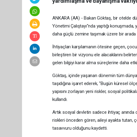
yardımlaşma ve dayanışma vakfıyla 
ANKARA (AA) - Bakan Göktaş, bir otelde düz
Yönetimi Çalıştayı"nda yaptığı konuşmada, yı
daha güçlü zemine taşımak üzere bir arada o
İhtiyaçları karşılamanın ötesine geçen, çocu
birleştiren bir vizyonu ele alacaklarını belir
gelen bilgiyi karar alma süreçlerine daha etki
Göktaş, içinde yaşanan dönemin tüm dünyada
taşıdığına işaret ederek, "Bugün küresel ölçek
yapısını zorlayan yeni riskler, sosyal politikala
kullandı.
Artık sosyal devletin sadece ihtiyaç anında 
riskleri önceden gören, aileyi ayakta tutan, 
tasavvuru olduğunu kaydetti.