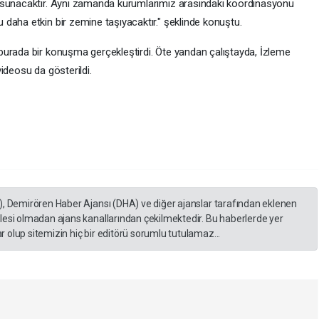
 sunacaktır. Aynı zamanda kurumlarımız arasındaki koordinasyonu
daha etkin bir zemine taşıyacaktır." şeklinde konuştu.
burada bir konuşma gerçekleştirdi. Öte yandan çalıştayda, İzleme
 videosu da gösterildi.
), Demirören Haber Ajansı (DHA) ve diğer ajanslar tarafından eklenen
lesi olmadan ajans kanallarından çekilmektedir. Bu haberlerde yer
 olup sitemizin hiç bir editörü sorumlu tutulamaz...