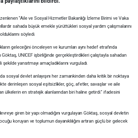
paylaştıklarını bildirdi.
enlenen "Aile ve Sosyal Hizmetler Bakanlığı İzleme Birimi ve Vaka
llardır sahada büyük emekle yürüttükleri sosyal yardım çalışmalarını
lduklarını söyledi.
kların geleceğini önceleyen ve kurumları aynı hedef etrafında
ten Göktaş, UNICEF işbirliğinde gerçekleştirdikleri çalıştayla sahadan
li şekilde yansıtmayı amaçladıklarını vurguladı.
 sosyal devlet anlayışını her zamankinden daha kritik bir noktaya
te derinleşen sosyal eşitsizlikler, göç, afetler, savaşlar ve aile
rı ülkelerin en stratejik alanlarından biri haline getirdi." ifadesini
devreye giren bir yapı olmadığını vurgulayan Göktaş, sosyal devletin
çocuğu koruyan ve toplumun dayanıklılığını artıran güçlü bir gelecek