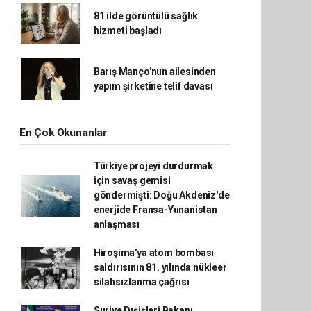
81 ilde görüntülü sağlık
hizmeti başladı
Barış Manço'nun ailesinden
yapım şirketine telif davası
En Çok Okunanlar
Türkiye projeyi durdurmak
için savaş gemisi
göndermişti: Doğu Akdeniz'de
enerjide Fransa-Yunanistan
anlaşması
Hiroşima'ya atom bombası
saldırısının 81. yılında nükleer
silahsızlanma çağrısı
Suriye Dışişleri Bakanı